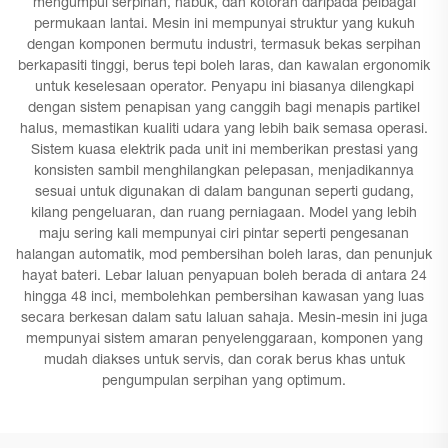
mengumpul serpihan, habuk, dan kotoran daripada pelbagai
permukaan lantai. Mesin ini mempunyai struktur yang kukuh
dengan komponen bermutu industri, termasuk bekas serpihan
berkapasiti tinggi, berus tepi boleh laras, dan kawalan ergonomik
untuk keselesaan operator. Penyapu ini biasanya dilengkapi
dengan sistem penapisan yang canggih bagi menapis partikel
halus, memastikan kualiti udara yang lebih baik semasa operasi.
Sistem kuasa elektrik pada unit ini memberikan prestasi yang
konsisten sambil menghilangkan pelepasan, menjadikannya
sesuai untuk digunakan di dalam bangunan seperti gudang,
kilang pengeluaran, dan ruang perniagaan. Model yang lebih
maju sering kali mempunyai ciri pintar seperti pengesanan
halangan automatik, mod pembersihan boleh laras, dan penunjuk
hayat bateri. Lebar laluan penyapuan boleh berada di antara 24
hingga 48 inci, membolehkan pembersihan kawasan yang luas
secara berkesan dalam satu laluan sahaja. Mesin-mesin ini juga
mempunyai sistem amaran penyelenggaraan, komponen yang
mudah diakses untuk servis, dan corak berus khas untuk
pengumpulan serpihan yang optimum.