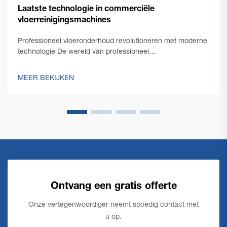
Laatste technologie in commerciële
vloerreinigingsmachines
Professioneel vloeronderhoud revolutioneren met moderne
technologie De wereld van professioneel
schoonmaakonderhoud heeft een opmerkelijke
transformatie doorgemaakt met de opkomst van
MEER BEKIJKEN
innovatieve commerciële vloerschoonmaaktechnologie.
Terwijl facility managers steeds meer geconfronteerd
worden met de eis...
Ontvang een gratis offerte
Onze vertegenwoordiger neemt spoedig contact met
u op.