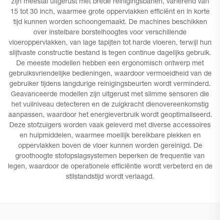
zijn meestal uitgerust met brede reinigingsbanen, variërend van
15 tot 30 inch, waarmee grote oppervlakken efficiënt en in korte
tijd kunnen worden schoongemaakt. De machines beschikken
over instelbare borstelhoogtes voor verschillende
vloeroppervlakken, van lage tapijten tot harde vloeren, terwijl hun
slijtvaste constructie bestand is tegen continue dagelijks gebruik.
De meeste modellen hebben een ergonomisch ontwerp met
gebruiksvriendelijke bedieningen, waardoor vermoeidheid van de
gebruiker tijdens langdurige reinigingsbeurten wordt verminderd.
Geavanceerde modellen zijn uitgerust met slimme sensoren die
het vuilniveau detecteren en de zuigkracht dienovereenkomstig
aanpassen, waardoor het energieverbruik wordt geoptimaliseerd.
Deze stofzuigers worden vaak geleverd met diverse accessoires
en hulpmiddelen, waarmee moeilijk bereikbare plekken en
oppervlakken boven de vloer kunnen worden gereinigd. De
groothoogte stofopslagsystemen beperken de frequentie van
legen, waardoor de operationele efficiëntie wordt verbeterd en de
stilstandstijd wordt verlaagd.