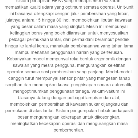
sistem penapisan HEPA yang menapis 99.97% zarah,
memastikan kualiti udara yang optimum semasa operasi. Unit-unit
ini biasanya dilengkapi dengan jalur pembersihan yang lebar,
julatnya antara 15 hingga 30 inci, membolehkan liputan kawasan
yang besar dalam masa yang singkat. Mesin ini mempunyai
ketinggian berus yang boleh dilaraskan untuk menyesuaikan
pelbagai permukaan lantai, dari permaidani berambut pendek
hingga ke lantai keras, manakala pembinaannya yang tahan lama
mampu menahan penggunaan harian yang berterusan.
Kebanyakan model mempunyai reka bentuk ergonomik dengan
kawalan yang mesra pengguna, mengurangkan keletihan
operator semasa sesi pembersihan yang panjang. Model-model
canggih turut mempunyai sensor pintar yang mengesan tahap
serpihan dan menetapkan kuasa penghisapan secara automatik,
mengoptimumkan penggunaan tenaga. Vakum-vakum ini
biasanya datang dengan pelbagai lampiran dan alat,
membolehkan pembersihan di kawasan sukar dijangkau dan
permukaan di atas lantai. Sistem pengumpulan habuk berkapasiti
besar mengurangkan kekerapan untuk dikosongkan,
meningkatkan kecekapan operasi dan mengurangkan masa
pemberhentian.