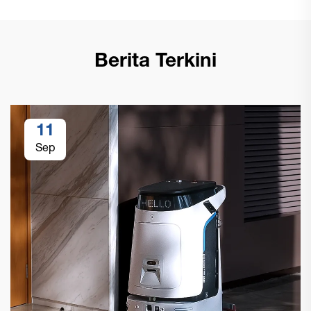
Berita Terkini
11
Sep