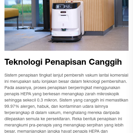
Teknologi Penapisan Canggih
Sistem penapisan tingkat lanjut pembersih vakum lantai komersial
ini merupakan satu lonjakan besar dalam teknologi pembersihan.
Pada asasnya, proses penapisan berperingkat menggunakan
penapis HEPA yang berkesan menangkap zarah mikroskopik
sehingga sekecil 0.3 mikron. Sistem yang canggih ini memastikan
99.97% alergen, habuk, dan kontaminan udara lainnya
terperangkap di dalam vakum, menghalang mereka daripada
dilepaskan semula ke persekitaran. Reka bentuk penapisan ini
merangkumi pra-penapis yang menangkap serpihan yang lebih
besar, memanjangkan jangka hayat penapis HEPA dan