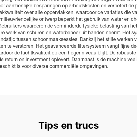
or aanzienlijke besparingen op arbeidskosten en verbetert de 
kwaliteit over alle oppervlakken, waardoor de variaties die
euvriendelijke ontwerp beperkt het gebruik van water en chemi
 Gebruikers waarderen de verminderde fysieke belasting van 
e werk van schuren en waterbeheer uit handen neemt. Het sys
andstijd tussen schoonmaaksessies. Dankzij het stille werken
iten te verstoren. Het geavanceerde filtersysteem vangt fijne 
or de luchtkwaliteit op een hoger niveau blijft. De robuuste
return on investment oplevert. Daarnaast is de machine veelzi
 geschikt is voor diverse commerciële omgevingen.
Tips en trucs