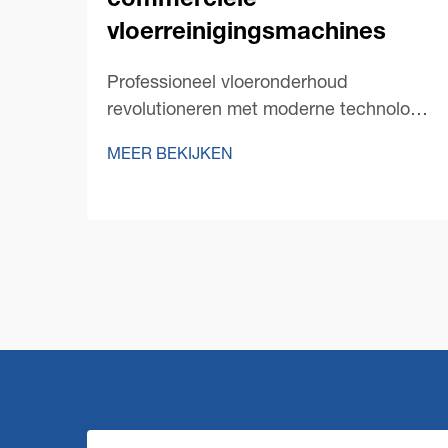
commerciële
vloerreinigingsmachines
Professioneel vloeronderhoud
revolutioneren met moderne technologie
De wereld van professioneel
MEER BEKIJKEN
schoonmaakonderhoud heeft een
opmerkelijke transformatie doorgemaakt
met de opkomst van innovatieve
commerciële
vloerschoonmaaktechnologie. Terwijl
facility managers steeds meer
geconfronteerd worden met de eis...