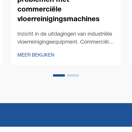
problemen met
commerciële
vloerreinigingsmachines
Inzicht in de uitdagingen van industriële
vloerreinigingsequipment. Commerciële
vloerreinigingsmachines zijn essentiële
MEER BEKIJKEN
tools voor het in stand houden van
schone faciliteiten in verschillende
industrieën. Van winkelruimtes tot
magazijnen, deze krachtige machines
nemen de belasting ...