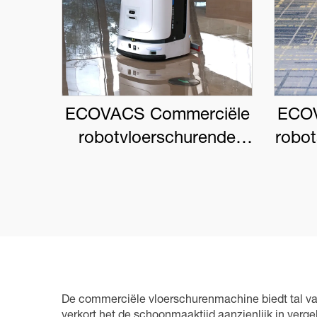
ECOVACS Commerciële
ECOV
robotvloerschurende
robo
DEEBOT PRO M1
De commerciële vloerschurenmachine biedt tal va
verkort het de schoonmaaktijd aanzienlijk in verg