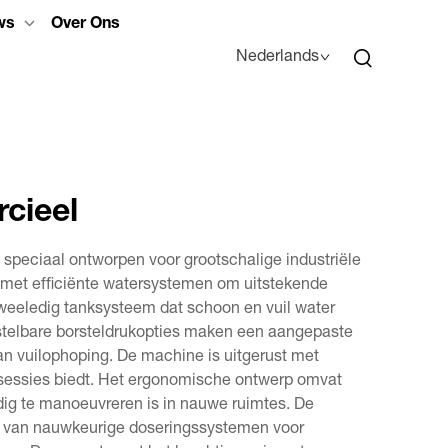
ws
Over Ons
Nederlands
cieel
eciaal ontworpen voor grootschalige industriële
met efficiënte watersystemen om uitstekende
weeledig tanksysteem dat schoon en vuil water
stelbare borsteldrukopties maken een aangepaste
an vuilophoping. De machine is uitgerust met
ksessies biedt. Het ergonomische ontwerp omvat
oudig te manoeuvreren is in nauwe ruimtes. De
n van nauwkeurige doseringssystemen voor