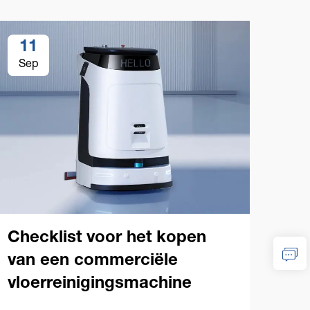
11
1
Sep
Se
Checklist voor het kopen
van een commerciële
vloerreinigingsmachine
Tip