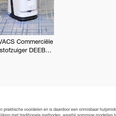
ACS Commerciële
tstofzuiger DEEBOT
PRO K1 VAC
n praktische voordelen en is daardoor een onmisbaar hulpmid
elijking met traditionele methoden, waarbij sommige modellen t