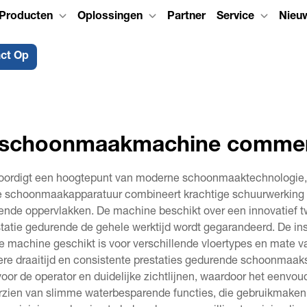
Producten
Oplossingen
Partner
Service
Nieu
ct Op
rschoonmaakmachine commer
rdigt een hoogtepunt van moderne schoonmaaktechnologie, sp
 schoonmaakapparatuur combineert krachtige schuurwerking 
ende oppervlakken. De machine beschikt over een innovatief t
atie gedurende de gehele werktijd wordt gegarandeerd. De in
 machine geschikt is voor verschillende vloertypes en mate v
gere draaitijd en consistente prestaties gedurende schoonmaa
 voor de operator en duidelijke zichtlijnen, waardoor het eenv
zien van slimme waterbesparende functies, die gebruikmake