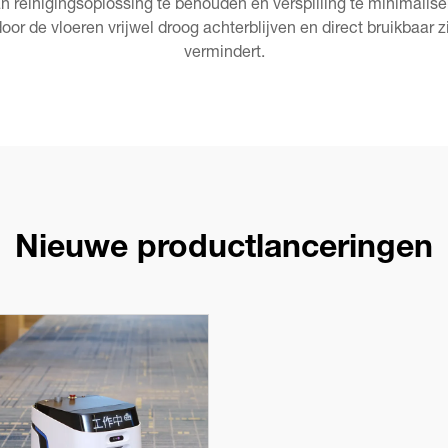
 reinigingsoplossing te behouden en verspilling te minimalise
 de vloeren vrijwel droog achterblijven en direct bruikbaar zij
vermindert.
Nieuwe productlanceringen