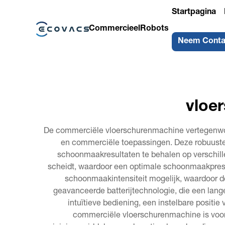
Startpagina
Commercieel
Robots
Neem Conta
vloe
De commerciële vloerschurenmachine vertegenwoo
en commerciële toepassingen. Deze robuuste
schoonmaakresultaten te behalen op verschill
scheidt, waardoor een optimale schoonmaakprest
schoonmaakintensiteit mogelijk, waardoor de
geavanceerde batterijtechnologie, die een lan
intuïtieve bediening, een instelbare positie
commerciële vloerschurenmachine is voor