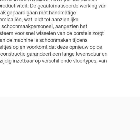
productiviteit. De geautomatiseerde werking van
 vaak gepaard gaan met handmatige
caliën, wat leidt tot aanzienlijke
het schoonmaakpersoneel, aangezien het
teem voor snel wisselen van de borstels zorgt
 van de machine is schoonmaken tijdens
deeltjes op en voorkomt dat deze opnieuw op de
 constructie garandeert een lange levensduur en
jdig inzetbaar op verschillende vloertypes, van