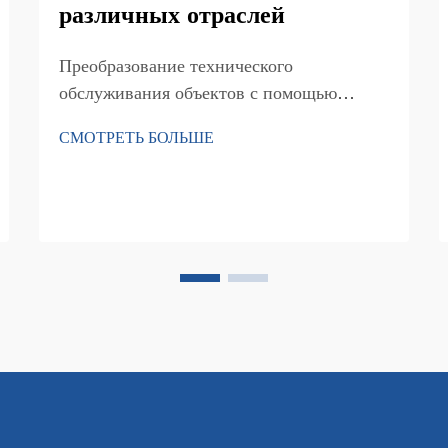
различных отраслей
Преобразование технического
обслуживания объектов с помощью
передовых решений для уборки полов.
СМОТРЕТЬ БОЛЬШЕ
Поддержание безупречного состояния
полов в крупных коммерческих
помещениях представляет собой
уникальные задачи, требующие надежных
и эффективных решений. Коммерческая
машина для уборки полов находится на...