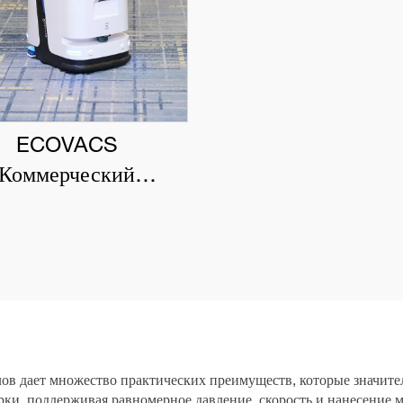
ECOVACS
Коммерческий
оботизированный
есос DEEBOT PRO
K1 VAC
ов дает множество практических преимуществ, которые значит
ки, поддерживая равномерное давление, скорость и нанесение 