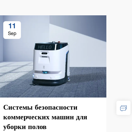
11
1
Sep
Se
Системы безопасности
коммерческих машин для
уборки полов
Ра