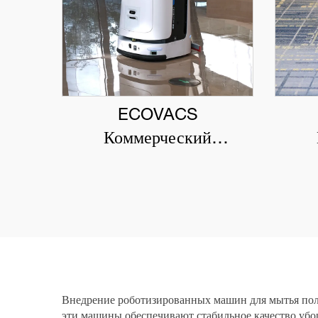
ECOVACS
Коммерческий
роботизированный
р
поломоечный аппарат
пыл
DEEBOT PRO M1
Внедрение роботизированных машин для мытья пол
эти машины обеспечивают стабильное качество убор