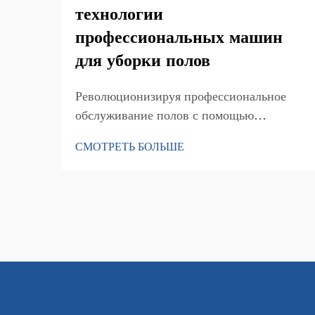
технологии
профессиональных машин
для уборки полов
Революционизируя профессиональное
обслуживание полов с помощью
передовых технологий. Ландшафт
СМОТРЕТЬ БОЛЬШЕ
профессиональной уборки претерпел
значительные изменения благодаря
появлению передовых технологий
коммерческой уборочной техники. По
мере управления объектами...