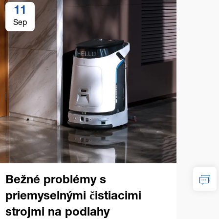
11
1
Sep
Se
Kúp
pri
na
Bežné problémy s
priemyselnými čistiacimi
Zákl
strojmi na podlahy
prie