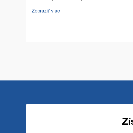
bezchybných podláh vo veľkých
Zobraziť viac
komerčných priestoroch predstavuje
jedinečné výzvy, ktoré vyžadujú odolné a
efektívne riešenia. Komerčná podlahová
čistiaca mašina stojí na čele ...
Zí