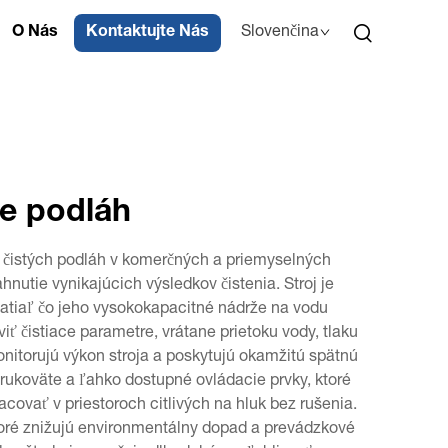
O Nás
Kontaktujte Nás
Slovenčina
ie podláh
le čistých podláh v komerčných a priemyselných
utie vynikajúcich výsledkov čistenia. Stroj je
atiaľ čo jeho vysokokapacitné nádrže na vodu
ť čistiace parametre, vrátane prietoku vody, tlaku
nitorujú výkon stroja a poskytujú okamžitú spätnú
 rukoväte a ľahko dostupné ovládacie prvky, ktoré
ovať v priestoroch citlivých na hluk bez rušenia.
ktoré znižujú environmentálny dopad a prevádzkové