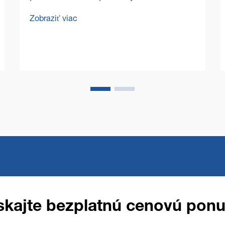
technológií Pre podlahy V dnešnom
Zobraziť viac
konkurenčnom obchodnom prostredí sa
manažéri priestorov a vlastníci podnikov
čoraz viac sústredia na optimalizáciu
prevádzkových nákladov a zároveň na
zachovanie bezchybného čistotného...
skajte bezplatnú cenovú pon