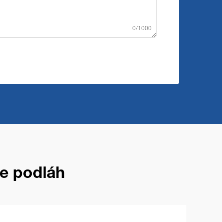
0/1000
ie podláh