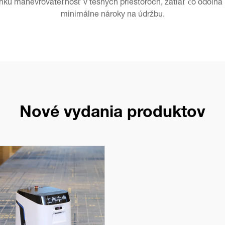
kú manévrovateľnosť v tesných priestoroch, zatiaľ čo odolná 
minimálne nároky na údržbu.
Nové vydania produktov