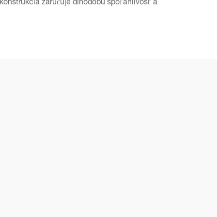
konštrukcia zaručuje dlhodobú spoľahlivosť a