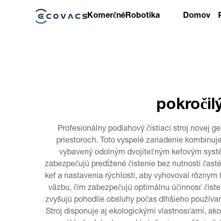
Komerčné
Robotika
Domov
pokročil
Profesionálny podlahový čistiaci stroj novej 
priestoroch. Toto vyspelé zariadenie kombinuj
vybavený odolným dvojiteľným kefovým systém
zabezpečujú predĺžené čistenie bez nutnosti časté
kef a nastavenia rýchlosti, aby vyhovoval rôznym
väzbu, čím zabezpečujú optimálnu účinnosť čisten
zvyšujú pohodlie obsluhy počas dlhšieho používan
Stroj disponuje aj ekologickými vlastnosťami, ak