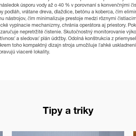
a následok úsporu vody až o 40 % v porovnaní s konvenčnými čis
ypy podláh, vrátane dreva, dlaždice, betónu a koberca, čím elim
nástrojov, čím minimalizuje prestoje medzi rôznymi čistiacimi
ké vypínacie mechanizmy, chránia operátora aj priestory. Pokr
o zaručuje nepretržité čistenie. Skutočnostný monitorovanie vý
tívnosť a sledovať plán údržby. Odolná konštrukcia z priemysel
 Okrem toho kompaktný dizajn stroja umožňuje ľahké uskladneni
pravujú viaceré lokality.
Tipy a triky