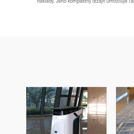
náklady. Jeho kompaktný dizajn umožňuje ľah