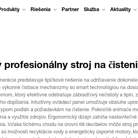
Produkty
Riešenia
Partner
Služba
Aktuality
ý profesionálny stroj na čisten
generácie predstavuje špičkové riešenie na udržiavanie dokona
e výkonné čistiace mechanizmy so smart technológiou na dosiahn
om, ktorý efektívne odstraňuje zábradľový nečistoty a špín, z
ho dopĺňania. Intuitívny ovládací panel umožňuje obsluhe upravi
 typom podláh a požiadavkám na čistenie. Pokročilé snímače mo
ia a využitie zdrojov. Ergonomický dizajn zahŕňa nastaviteľné
ia. Vďaka tichému chodu na úrovni 68 decibelov môže stroj prac
o sú možnosti recyklácie vody a energeticky úsporné motory, 