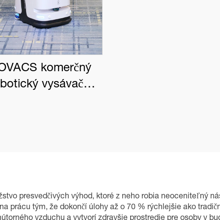
OVACS komerčný
obotický vysávač
BOT PRO K1 VAC
stvo presvedčivých výhod, ktoré z neho robia neoceniteľný nást
na prácu tým, že dokončí úlohy až o 70 % rýchlejšie ako tradičné
vnútorného vzduchu a vytvorí zdravšie prostredie pre osoby v b