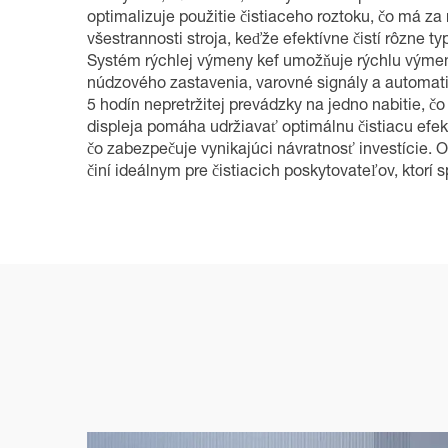
optimalizuje použitie čistiaceho roztoku, čo má z
všestrannosti stroja, keďže efektívne čistí rôzne t
Systém rýchlej výmeny kef umožňuje rýchlu výmenu 
núdzového zastavenia, varovné signály a automatic
5 hodín nepretržitej prevádzky na jedno nabitie, č
displeja pomáha udržiavať optimálnu čistiacu efek
čo zabezpečuje vynikajúci návratnosť investície.
činí ideálnym pre čistiacich poskytovateľov, ktorí s