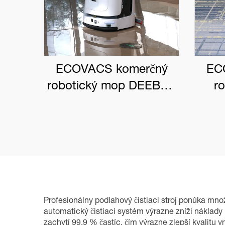
ECOVACS komerčný
EC
robotický mop DEEBOT
r
PRO M1
DEE
Profesionálny podlahový čistiaci stroj ponúka množ
automatický čistiaci systém výrazne zníži náklady 
zachytí 99,9 % častíc, čím výrazne zlepší kvalitu 