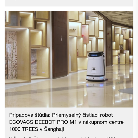
obchodov a v minulosti pokračovala v opatreniach, ako je
zavádzanie zariadení na podporu automatizácie a úspory
práce, aby dosiahla udržateľný prevádzok obchodov.
Vzhľadom k nedávnemu pokroku a rozvoju technológií,
najmä robotiky, spustila spoločnosť testovanie „robotov
na úsporu pracovnej sily“ alebo „systémov avatarov pre
obsluhu zákazníkov“ s cieľom automatizovať predajňové
operácie, ktoré môžu byť vykonávané robotmi namiesto
ľudí, 25. ročník 9...
Prípadová štúdia: Priemyselný čistiaci robot
ECOVACS DEEBOT PRO M1 v nákupnom centre
1000 TREES v Šanghaji