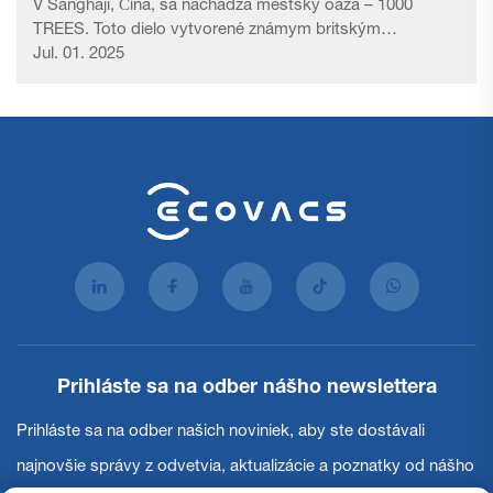
V Šanghaji, Čína, sa nachádza mestský oáza – 1000
TREES. Toto dielo vytvorené známym britským
dizajnérom Thomasom Heatherwickom čerpá inšpiráciu z
Jul. 01. 2025
línií pohoria Huangshan, čím si vyslúžilo pripomenutie ako
'Šanghajské visiace záhrady Babylonu' a pred...
Prihláste sa na odber nášho newslettera
Prihláste sa na odber našich noviniek, aby ste dostávali
najnovšie správy z odvetvia, aktualizácie a poznatky od nášho