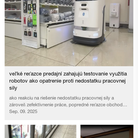
veľké reťazce predajní zahajujú testovanie využitia
robotov ako opatrenie proti nedostatku pracovnej
sily
ako reakciu na riešenie nedostatku pracovnej sily a
zároveň zefektívnenie práce, popredné reťazce obchodov
s potravinami začali testovať zavádzanie robotov, ktoré
Sep. 09. 2025
dopĺňajú tovar a čistia interiéry obchodov. V predajni
spoločnosti Seven-Eleven Japan v Tokiu, štvrti Arakawa,
je umiestnený špeciálny robot na dopĺňanie tovaru za