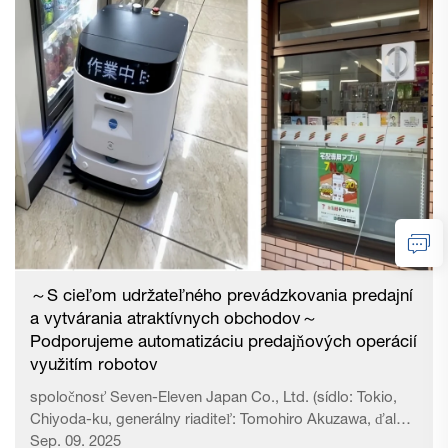
poličkami s nápojmi a alkoholom. Robot pozostáva z
koľajníc, podporných stĺpov a manipulátora, ktorým sa
tovar uchytáva. Umelá inteligencia (AI) na základe predaja
vyhodnocuje, ktorý tovar má prioritu a následne ho robot
zoberie zo skladovacej police a uloží na predajnú pole. V
prípade ručnej práce by toto dopĺňanie trvalo približne 10
hodín týždenne...
～S cieľom udržateľného prevádzkovania predajní
a vytvárania atraktívnych obchodov～
Podporujeme automatizáciu predajňových operácií
využitím robotov
spoločnosť Seven-Eleven Japan Co., Ltd. (sídlo: Tokio,
Chiyoda-ku, generálny riaditeľ: Tomohiro Akuzawa, ďalej
len „spoločnosť“) reagovala na rôzne zmeny v prostredí
Sep. 09. 2025