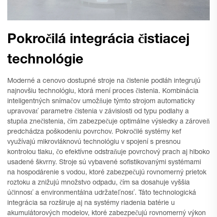
Pokročilá integrácia čistiacej
technológie
Moderné a cenovo dostupné stroje na čistenie podláh integrujú
najnovšiu technológiu, ktorá mení proces čistenia. Kombinácia
inteligentných snímačov umožňuje týmto strojom automaticky
upravovať parametre čistenia v závislosti od typu podlahy a
stupňa znečistenia, čím zabezpečuje optimálne výsledky a zároveň
predchádza poškodeniu povrchov. Pokročilé systémy kef
využívajú mikrovláknovú technológiu v spojení s presnou
kontrolou tlaku, čo efektívne odstraňuje povrchový prach aj hlboko
usadené škvrny. Stroje sú vybavené sofistikovanými systémami
na hospodárenie s vodou, ktoré zabezpečujú rovnomerný prietok
roztoku a znižujú množstvo odpadu, čím sa dosahuje vyššia
účinnosť a environmentálna udržateľnosť. Táto technologická
integrácia sa rozširuje aj na systémy riadenia batérie u
akumulátorových modelov, ktoré zabezpečujú rovnomerný výkon