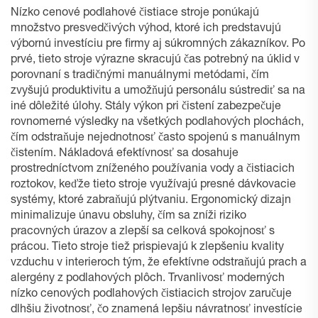
Nízko cenové podlahové čistiace stroje ponúkajú
množstvo presvedčivých výhod, ktoré ich predstavujú
výbornú investíciu pre firmy aj súkromných zákazníkov. Po
prvé, tieto stroje výrazne skracujú čas potrebný na úklid v
porovnaní s tradičnými manuálnymi metódami, čím
zvyšujú produktivitu a umožňujú personálu sústrediť sa na
iné dôležité úlohy. Stály výkon pri čistení zabezpečuje
rovnomerné výsledky na všetkých podlahových plochách,
čím odstraňuje nejednotnosť často spojenú s manuálnym
čistením. Nákladová efektívnosť sa dosahuje
prostredníctvom zníženého používania vody a čistiacich
roztokov, keďže tieto stroje využívajú presné dávkovacie
systémy, ktoré zabraňujú plýtvaniu. Ergonomický dizajn
minimalizuje únavu obsluhy, čím sa zníži riziko
pracovných úrazov a zlepší sa celková spokojnosť s
prácou. Tieto stroje tiež prispievajú k zlepšeniu kvality
vzduchu v interieroch tým, že efektívne odstraňujú prach a
alergény z podlahových plôch. Trvanlivosť moderných
nízko cenových podlahových čistiacich strojov zaručuje
dlhšiu životnosť, čo znamená lepšiu návratnosť investície