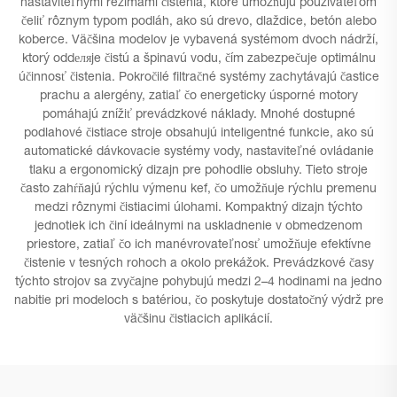
nastaviteľnými režimami čistenia, ktoré umožňujú používateľom
čeliť rôznym typom podláh, ako sú drevo, dlaždice, betón alebo
koberce. Väčšina modelov je vybavená systémom dvoch nádrží,
ktorý oddеляje čistú a špinavú vodu, čím zabezpečuje optimálnu
účinnosť čistenia. Pokročilé filtračné systémy zachytávajú častice
prachu a alergény, zatiaľ čo energeticky úsporné motory
pomáhajú znížiť prevádzkové náklady. Mnohé dostupné
podlahové čistiace stroje obsahujú inteligentné funkcie, ako sú
automatické dávkovacie systémy vody, nastaviteľné ovládanie
tlaku a ergonomický dizajn pre pohodlie obsluhy. Tieto stroje
často zahŕňajú rýchlu výmenu kef, čo umožňuje rýchlu premenu
medzi rôznymi čistiacimi úlohami. Kompaktný dizajn týchto
jednotiek ich činí ideálnymi na uskladnenie v obmedzenom
priestore, zatiaľ čo ich manévrovateľnosť umožňuje efektívne
čistenie v tesných rohoch a okolo prekážok. Prevádzkové časy
týchto strojov sa zvyčajne pohybujú medzi 2–4 hodinami na jedno
nabitie pri modeloch s batériou, čo poskytuje dostatočný výdrž pre
väčšinu čistiacich aplikácií.