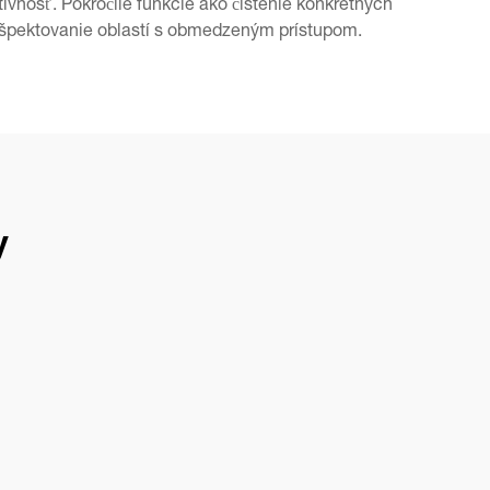
vnosť. Pokročilé funkcie ako čistenie konkrétnych
 rešpektovanie oblastí s obmedzeným prístupom.
y