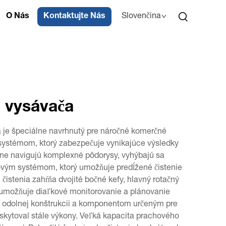
O Nás
Kontaktujte Nás
Slovenčina
 vysávača
a je špeciálne navrhnutý pre náročné komerčné
m systémom, ktorý zabezpečuje vynikajúce výsledky
vne navigujú komplexné pôdorysy, vyhýbajú sa
vým systémom, ktorý umožňuje predĺžené čistenie
čistenia zahŕňa dvojité bočné kefy, hlavný rotačný
ča umožňuje diaľkové monitorovanie a plánovanie
ka odolnej konštrukcii a komponentom určeným pre
skytoval stále výkony. Veľká kapacita prachového