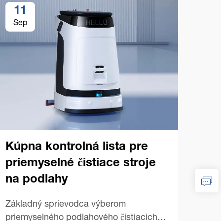
11
1
Sep
Se
Kúpna kontrolná lista pre
priemyselné čistiace stroje
na podlahy
Tip
pri
Základný sprievodca výberom
str
priemyselného podlahového čistiacich