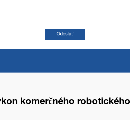
Odoslať
ýkon komerčného robotického