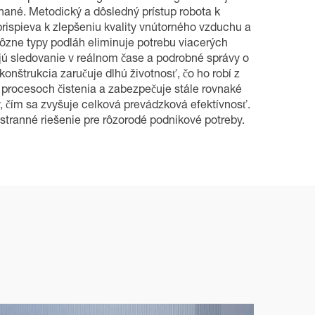
hané. Metodický a dôsledný prístup robota k
rispieva k zlepšeniu kvality vnútorného vzduchu a
ôzne typy podláh eliminuje potrebu viacerých
ujú sledovanie v reálnom čase a podrobné správy o
onštrukcia zaručuje dlhú životnosť, čo ho robí z
rocesoch čistenia a zabezpečuje stále rovnaké
, čím sa zvyšuje celková prevádzková efektívnosť.
stranné riešenie pre rôzorodé podnikové potreby.