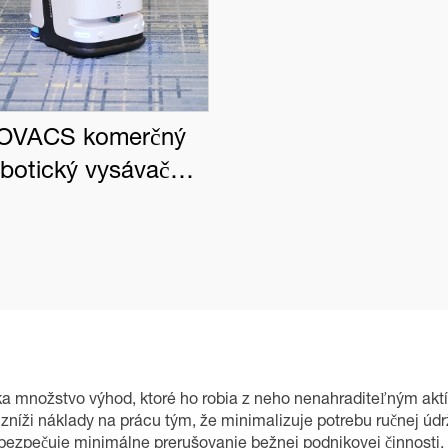
OVACS komerčný
obotický vysávač
BOT PRO K1 VAC
 množstvo výhod, ktoré ho robia z neho nenahraditeľným aktí
níži náklady na prácu tým, že minimalizuje potrebu ručnej údr
ezpečuje minimálne prerušovanie bežnej podnikovej činnosti. 