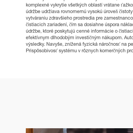
komplexné vykrytie všetkých oblastí vrátane ťažko
údržbe udržiava rovnomernú vysokú úroveň čistoty
vytváraniu zdravšieho prostredia pre zamestnanco
čistiacich zariadení, čím sa dosiahne úspora nákl
údržbe, ktoré poskytujú cenné informácie o čistia
efektívnym dlhodobým investičným nákupom. Auto
výsledky. Navyše, znížená fyzická náročnosť na pe
Prispôsobivosť systému v rôznych komerčných prost