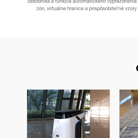
zásobníka a funkcia automatického vyprázdnenia m
zón, virtuálne hranice a prispôsobiteľné vzor