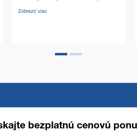
Vývoj komerčných strojov na čistenie
Zobraziť viac
podláh priniesol bezprecedentnú
efektívnosť pri údržbe priestorov, ale
pravdepodobne dôležitejšie je, že otvoril
éru zvýšenej bezpečnosti na
pracovisku...
skajte bezplatnú cenovú pon