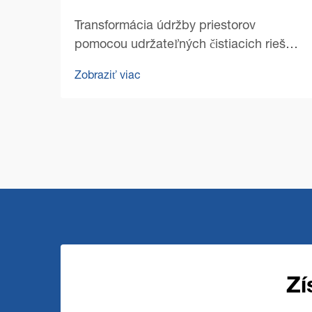
Transformácia údržby priestorov
pomocou udržateľných čistiacich riešení
Krajina komerčného čistenia sa v
Zobraziť viac
posledných rokoch dramaticky zmenila,
pričom sa udržateľnosť dostala do
popredia. Moderné komerčné stroje na
čistenie podláh...
Zí