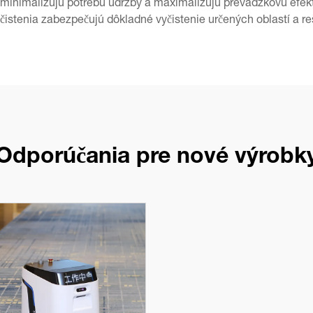
inimalizujú potrebu údržby a maximalizujú prevádzkovú efektí
y čistenia zabezpečujú dôkladné vyčistenie určených oblastí a
Odporúčania pre nové výrobk