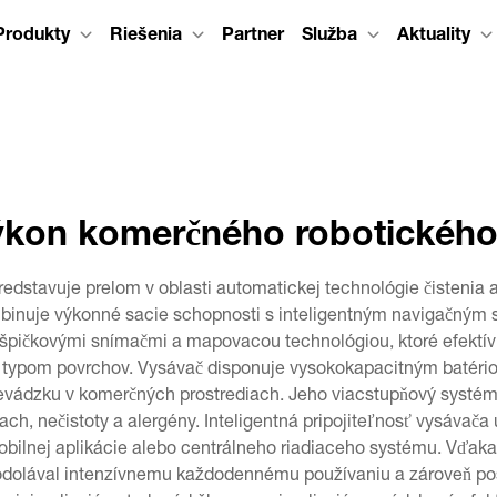
Produkty
Riešenia
Partner
Služba
Aktuality
ýkon komerčného robotického
dstavuje prelom v oblasti automatickej technológie čistenia 
kombinuje výkonné sacie schopnosti s inteligentným navigačný
ý špičkovými snímačmi a mapovacou technológiou, ktoré efektí
 typom povrchov. Vysávač disponuje vysokokapacitným batério
prevádzku v komerčných prostrediach. Jeho viacstupňový systém 
prach, nečistoty a alergény. Inteligentná pripojiteľnosť vysáva
 mobilnej aplikácie alebo centrálneho riadiaceho systému. Vďa
 odolával intenzívnemu každodennému používaniu a zároveň po