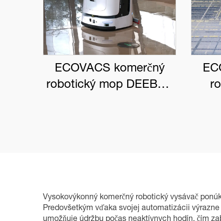
ECOVACS komerčný
EC
robotický mop DEEBOT
r
PRO M1
DEE
Vysokovýkonný komerčný robotický vysávač ponúka
Predovšetkým vďaka svojej automatizácii výrazne z
umožňuje údržbu počas neaktívnych hodín, čím zab