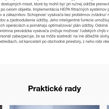
 dostupných miest, ktoré by mohli byť pri ručnej údržbe prenec
 po celom objekte. Implementácia HEPA filtračných systémov p
v a zákazníkov. Schopnosť vysávača bez problémov zvládnuť r
adov a zjednodušenie údržby. Jeho inteligentné funkcie umožň
cich operáciách a pomáhajú optimalizovať plán údržby. Odolná k
nómna prevádzka vysávača znižuje možnosť ľudských chýb v p
rsonál zabezpečuje, že sa môže sústrediť na iné dôležité úlohy
rediach, od kancelárií po obchodné priestory, z neho robí vše
Praktické rady