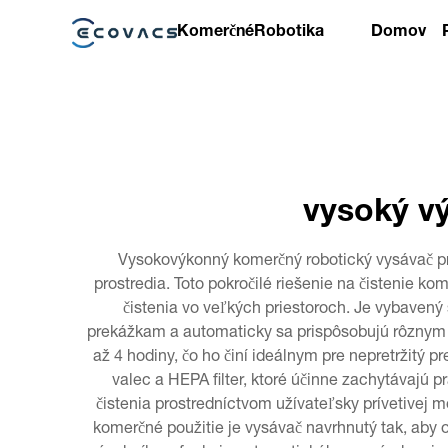
Komerčné
Robotika
Domov
vysoký v
Vysokovýkonný komerčný robotický vysávač pre
prostredia. Toto pokročilé riešenie na čistenie 
čistenia vo veľkých priestoroch. Je vybaven
prekážkam a automaticky sa prispôsobujú rôznym
až 4 hodiny, čo ho činí ideálnym pre nepretržitý 
valec a HEPA filter, ktoré účinne zachytávajú 
čistenia prostredníctvom užívateľsky prívetivej
komerčné použitie je vysávač navrhnutý tak, aby