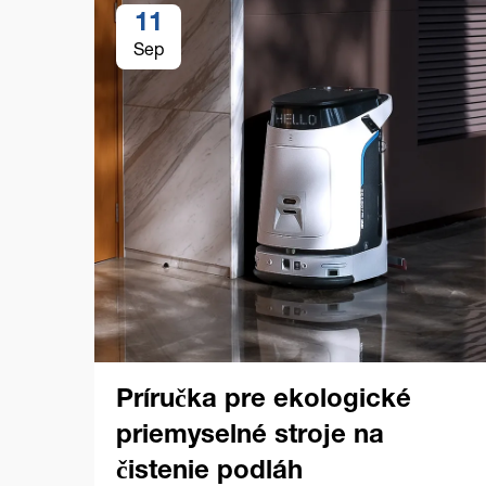
11
Sep
Príručka pre ekologické
priemyselné stroje na
čistenie podláh