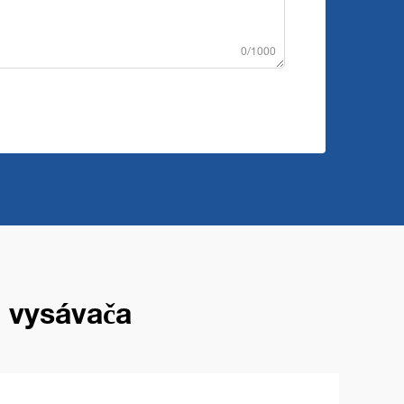
0/1000
 vysávača