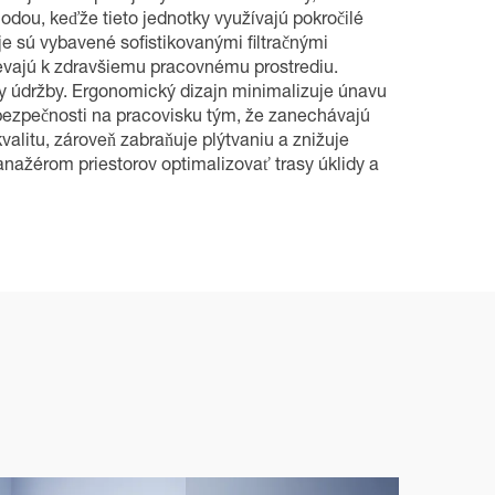
ou, keďže tieto jednotky využívajú pokročilé
e sú vybavené sofistikovanými filtračnými
ievajú k zdravšiemu pracovnému prostrediu.
dy údržby. Ergonomický dizajn minimalizuje únavu
 bezpečnosti na pracovisku tým, že zanechávajú
litu, zároveň zabraňuje plýtvaniu a znižuje
ažérom priestorov optimalizovať trasy úklidy a