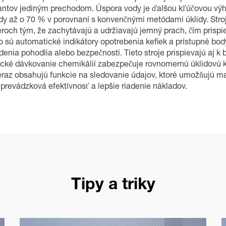
ntov jediným prechodom. Úspora vody je ďalšou kľúčovou výhod
dy až o 70 % v porovnaní s konvenčnými metódami úklidy. Stroj
ieroch tým, že zachytávajú a udržiavajú jemný prach, čím prisp
o sú automatické indikátory opotrebenia kefiek a prístupné bo
enia pohodlia alebo bezpečnosti. Tieto stroje prispievajú aj k
ké dávkovanie chemikálií zabezpečuje rovnomernú úklidovú kva
az obsahujú funkcie na sledovanie údajov, ktoré umožňujú man
 prevádzková efektívnosť a lepšie riadenie nákladov.
Tipy a triky