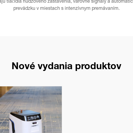
ajú tlačidlá núdzového zastavenia, varovné signály a automatic
prevádzku v miestach s intenzívnym premávaním.
Nové vydania produktov