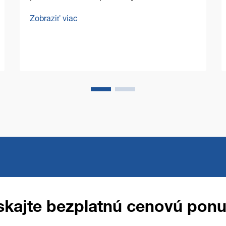
technológií Pre podlahy V dnešnom
Zobraziť viac
konkurenčnom obchodnom prostredí sa
manažéri priestorov a vlastníci podnikov
čoraz viac sústredia na optimalizáciu
prevádzkových nákladov a zároveň na
zachovanie bezchybného čistotného...
skajte bezplatnú cenovú pon