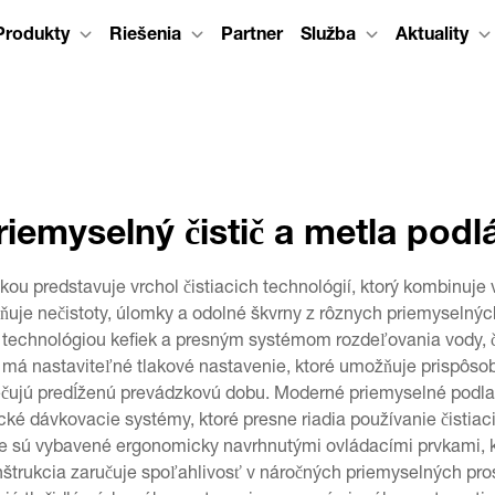
Produkty
Riešenia
Partner
Služba
Aktuality
riemyselný čistič a metla podl
u predstavuje vrchol čistiacich technológií, ktorý kombinuje 
ňuje nečistoty, úlomky a odolné škvrny z rôznych priemyselnýc
 technológiou kefiek a presným systémom rozdeľovania vody, č
ka má nastaviteľné tlakové nastavenie, ktoré umožňuje prispôso
zpečujú predĺženú prevádzkovú dobu. Moderné priemyselné pod
é dávkovacie systémy, ktoré presne riadia používanie čistiacic
e sú vybavené ergonomicky navrhnutými ovládacími prvkami, kto
štrukcia zaručuje spoľahlivosť v náročných priemyselných pros