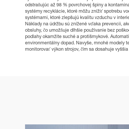
odstraňujúc až 98 % povrchovej špiny a kontamina
systémy recyklácie, ktoré môžu znížiť spotrebu vo
systémami, ktoré zlepšujú kvalitu vzduchu v inter
Náklady na údržbu sú znížené vďaka prevencii, ak
obsluhy, čo umožňuje dlhšie používanie bez poškod
podlahy okamžite suché a protišmykové. Automatic
environmentálny dopad. Navyše, mnohé modely ter
monitorovať výkon strojov, čím sa dosahuje vyššia