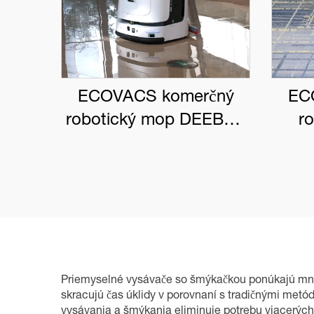
ECOVACS komerčný
EC
robotický mop DEEBOT
r
PRO M1
DEE
Priemyselné vysávače so šmýkačkou ponúkajú množs
skracujú čas úklidy v porovnaní s tradičnými metó
vysávania a šmýkania eliminuje potrebu viacerých p