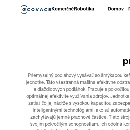
Komerčné
Robotika
Domov
p
Priemyselný podlahový vysávač so šmýkacou kefko
jednotke. Táto všestranná mašina efektívne odstra
a dlaždicových podláhok. Pracuje s pokročilou
optimálnej efektivite využívania zdrojov. Jednot
zatiaľ čo jej nádrže s vysokou kapacitou zabe
inteligentnými technológiami, ako sú automatick
zachytávajú jemné prachové častice. Tieto stroj
svojim pokročilým schopnostiam. Ich odolná kon