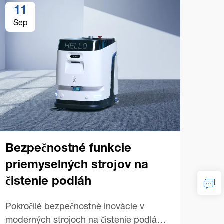
11
1
Sep
Se
Bezpečnostné funkcie
priemyselných strojov na
čistenie podláh
Tip
pri
Pokročilé bezpečnostné inovácie v
str
moderných strojoch na čistenie podláh