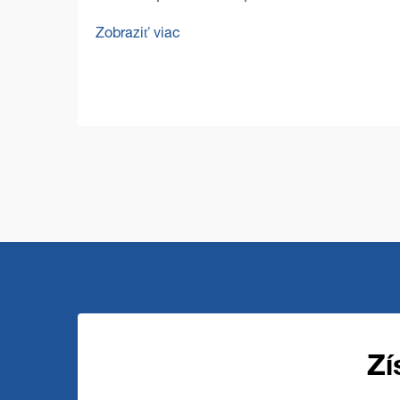
bezchybných podláh vo veľkých
Zobraziť viac
komerčných priestoroch predstavuje
jedinečné výzvy, ktoré vyžadujú odolné a
efektívne riešenia. Komerčná podlahová
čistiaca mašina stojí na čele ...
Zí