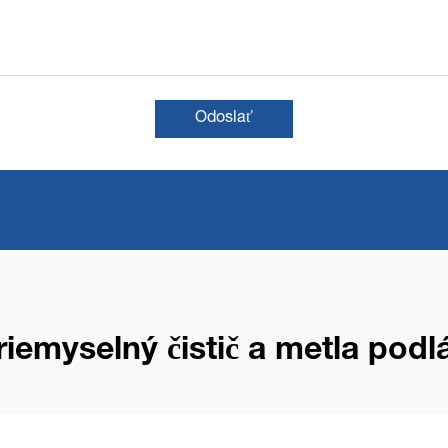
Odoslať
riemyselný čistič a metla podl