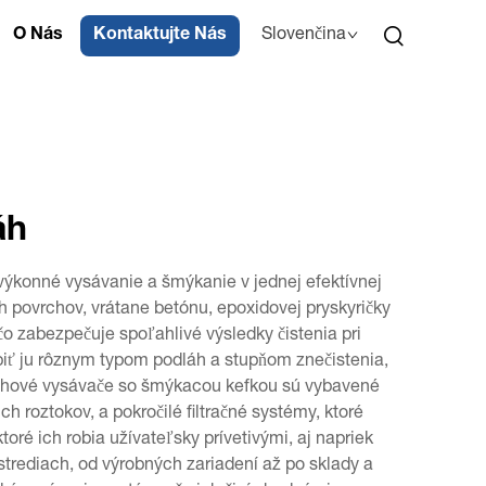
O Nás
Kontaktujte Nás
Slovenčina
áh
výkonné vysávanie a šmýkanie v jednej efektívnej
h povrchov, vrátane betónu, epoxidovej pryskyričky
o zabezpečuje spoľahlivé výsledky čistenia pri
biť ju rôznym typom podláh a stupňom znečistenia,
lahové vysávače so šmýkacou kefkou sú vybavené
h roztokov, a pokročilé filtračné systémy, ktoré
ré ich robia užívateľsky prívetivými, aj napriek
trediach, od výrobných zariadení až po sklady a