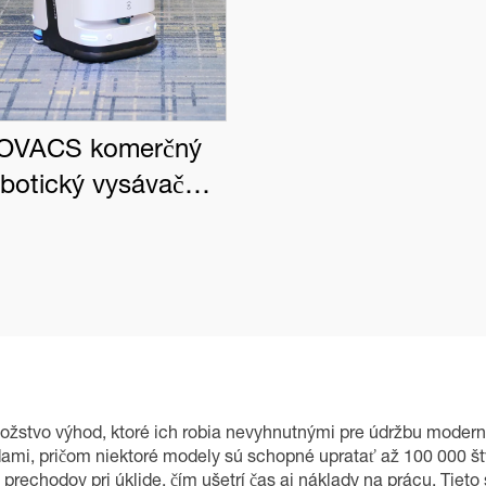
OVACS komerčný
obotický vysávač
BOT PRO K1 VAC
tvo výhod, ktoré ich robia nevyhnutnými pre údržbu moderných
dami, pričom niektoré modely sú schopné upratať až 100 000 št
rechodov pri úklide, čím ušetrí čas aj náklady na prácu. Tieto 