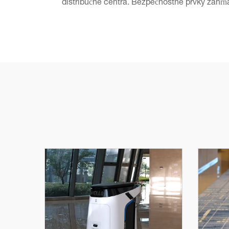
distribučné centrá. Bezpečnostné prvky zahŕň