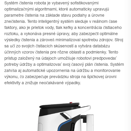
Systém čistenia robota je vybavený sofistikovanými
optimalizačnými algoritmami, ktoré automaticky upravujú
parametre čistenia na základe stavu podlahy a úrovne
znečistenia. Tento inteligentný systém sleduje v reálnom čase
faktory, ako je prietok vody, tlak kefky a koncentrácia čistiaceho
roztoku, a vykonáva presné úpravy, aby zabezpečil optimálne
výsledky čistenia a zároveň minimalizoval spotrebu zdrojov. Stroj
sa učí zo svojich čistiacich skúseností a vytvára databázu
účinných vzorov čistenia pre rôzne oblasti a podmienky. Tento
prístup založený na údajoch umožňuje robotovi predpovedať
potreby údržby a optimalizovať svoj časový plán čistenia. Systém
zahŕňa aj automatické upozornenia na údržbu a monitorovanie
výkonu, čo zabezpečuje prevádzku stroja na špičkovej úrovni
efektivity a znižuje neočakávané výpadky.