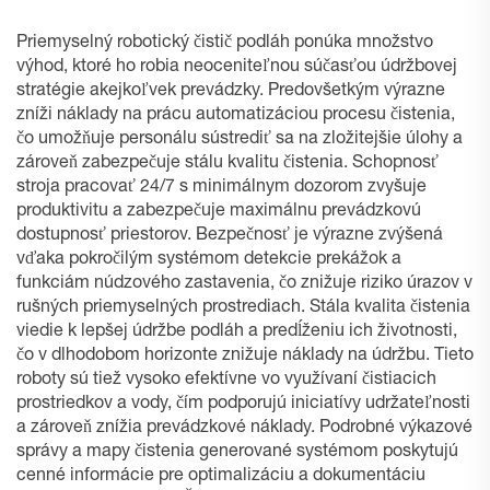
Priemyselný robotický čistič podláh ponúka množstvo
výhod, ktoré ho robia neoceniteľnou súčasťou údržbovej
stratégie akejkoľvek prevádzky. Predovšetkým výrazne
zníži náklady na prácu automatizáciou procesu čistenia,
čo umožňuje personálu sústrediť sa na zložitejšie úlohy a
zároveň zabezpečuje stálu kvalitu čistenia. Schopnosť
stroja pracovať 24/7 s minimálnym dozorom zvyšuje
produktivitu a zabezpečuje maximálnu prevádzkovú
dostupnosť priestorov. Bezpečnosť je výrazne zvýšená
vďaka pokročilým systémom detekcie prekážok a
funkciám núdzového zastavenia, čo znižuje riziko úrazov v
rušných priemyselných prostrediach. Stála kvalita čistenia
viedie k lepšej údržbe podláh a predĺženiu ich životnosti,
čo v dlhodobom horizonte znižuje náklady na údržbu. Tieto
roboty sú tiež vysoko efektívne vo využívaní čistiacich
prostriedkov a vody, čím podporujú iniciatívy udržateľnosti
a zároveň znížia prevádzkové náklady. Podrobné výkazové
správy a mapy čistenia generované systémom poskytujú
cenné informácie pre optimalizáciu a dokumentáciu