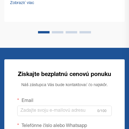
vyžadujú odolné a efektívne riešenia. Komerčná podlahová
Zobraziť viac
čistiaca mašina stojí na čele ...
Získajte bezplatnú cenovú ponuku
Náš zástupca Vás bude kontaktovať čo najskôr.
Email
0/100
Telefónne číslo alebo Whatsapp