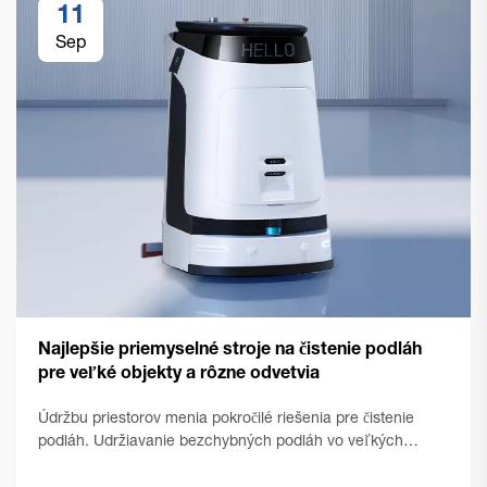
11
Sep
Najlepšie priemyselné stroje na čistenie podláh
pre veľké objekty a rôzne odvetvia
Údržbu priestorov menia pokročilé riešenia pre čistenie
podláh. Udržiavanie bezchybných podláh vo veľkých
komerčných priestoroch predstavuje jedinečné výzvy, ktoré