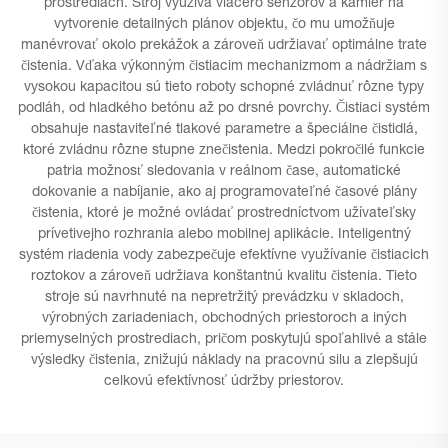
prostrediach. Stroj využíva viacero senzorov a kamier na
vytvorenie detailných plánov objektu, čo mu umožňuje
manévrovať okolo prekážok a zároveň udržiavať optimálne trate
čistenia. Vďaka výkonným čistiacim mechanizmom a nádržiam s
vysokou kapacitou sú tieto roboty schopné zvládnuť rôzne typy
podláh, od hladkého betónu až po drsné povrchy. Čistiaci systém
obsahuje nastaviteľné tlakové parametre a špeciálne čistidlá,
ktoré zvládnu rôzne stupne znečistenia. Medzi pokročilé funkcie
patria možnosť sledovania v reálnom čase, automatické
dokovanie a nabíjanie, ako aj programovateľné časové plány
čistenia, ktoré je možné ovládať prostredníctvom užívateľsky
prívetivejho rozhrania alebo mobilnej aplikácie. Inteligentný
systém riadenia vody zabezpečuje efektívne využívanie čistiacich
roztokov a zároveň udržiava konštantnú kvalitu čistenia. Tieto
stroje sú navrhnuté na nepretržitý prevádzku v skladoch,
výrobných zariadeniach, obchodných priestoroch a iných
priemyselných prostrediach, pričom poskytujú spoľahlivé a stále
výsledky čistenia, znižujú náklady na pracovnú silu a zlepšujú
celkovú efektívnosť údržby priestorov.