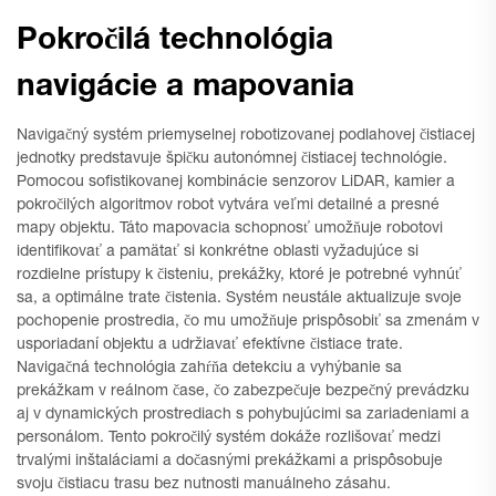
Pokročilá technológia
navigácie a mapovania
Navigačný systém priemyselnej robotizovanej podlahovej čistiacej
jednotky predstavuje špičku autonómnej čistiacej technológie.
Pomocou sofistikovanej kombinácie senzorov LiDAR, kamier a
pokročilých algoritmov robot vytvára veľmi detailné a presné
mapy objektu. Táto mapovacia schopnosť umožňuje robotovi
identifikovať a pamätať si konkrétne oblasti vyžadujúce si
rozdielne prístupy k čisteniu, prekážky, ktoré je potrebné vyhnúť
sa, a optimálne trate čistenia. Systém neustále aktualizuje svoje
pochopenie prostredia, čo mu umožňuje prispôsobiť sa zmenám v
usporiadaní objektu a udržiavať efektívne čistiace trate.
Navigačná technológia zahŕňa detekciu a vyhýbanie sa
prekážkam v reálnom čase, čo zabezpečuje bezpečný prevádzku
aj v dynamických prostrediach s pohybujúcimi sa zariadeniami a
personálom. Tento pokročilý systém dokáže rozlišovať medzi
trvalými inštaláciami a dočasnými prekážkami a prispôsobuje
svoju čistiacu trasu bez nutnosti manuálneho zásahu.