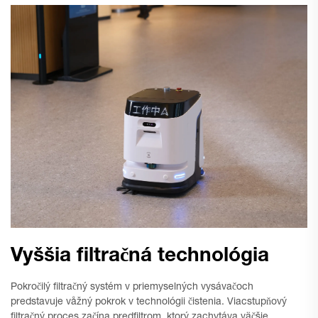
Vyššia filtračná technológia
Pokročilý filtračný systém v priemyselných vysávačoch
predstavuje våžný pokrok v technológii čistenia. Viacstupňový
filtračný proces začína predfiltrom, ktorý zachytáva väčšie