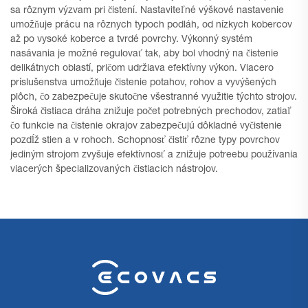
sa rôznym výzvam pri čistení. Nastaviteľné výškové nastavenie
umožňuje prácu na rôznych typoch podláh, od nízkych kobercov
až po vysoké koberce a tvrdé povrchy. Výkonný systém
nasávania je možné regulovať tak, aby bol vhodný na čistenie
delikátnych oblastí, pričom udržiava efektívny výkon. Viacero
príslušenstva umožňuje čistenie potahov, rohov a vyvýšených
plôch, čo zabezpečuje skutočne všestranné využitie týchto strojov.
Široká čistiaca dráha znižuje počet potrebných prechodov, zatiaľ
čo funkcie na čistenie okrajov zabezpečujú dôkladné vyčistenie
pozdĺž stien a v rohoch. Schopnosť čistiť rôzne typy povrchov
jediným strojom zvyšuje efektívnosť a znižuje potreebu používania
viacerých špecializovaných čistiacich nástrojov.