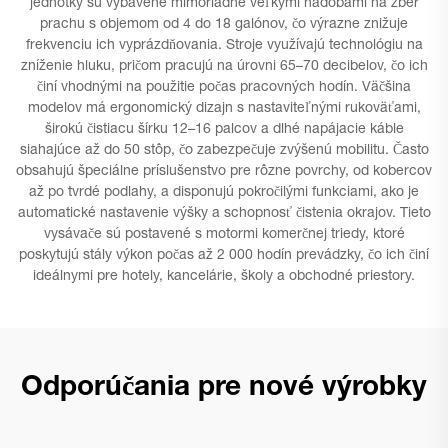
jednotky sú vybavené mimoriadne veľkými nádobami na zber
prachu s objemom od 4 do 18 galónov, čo výrazne znižuje
frekvenciu ich vyprázdňovania. Stroje využívajú technológiu na
zníženie hluku, pričom pracujú na úrovni 65–70 decibelov, čo ich
činí vhodnými na použitie počas pracovných hodín. Väčšina
modelov má ergonomický dizajn s nastaviteľnými rukoväťami,
širokú čistiacu šírku 12–16 palcov a dlhé napájacie káble
siahajúce až do 50 stôp, čo zabezpečuje zvýšenú mobilitu. Často
obsahujú špeciálne príslušenstvo pre rôzne povrchy, od kobercov
až po tvrdé podlahy, a disponujú pokročilými funkciami, ako je
automatické nastavenie výšky a schopnosť čistenia okrajov. Tieto
vysávače sú postavené s motormi komerčnej triedy, ktoré
poskytujú stály výkon počas až 2 000 hodín prevádzky, čo ich činí
ideálnymi pre hotely, kancelárie, školy a obchodné priestory.
Odporúčania pre nové výrobky