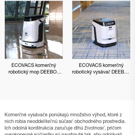
ECOVACS komerčný
ECOVACS komerčný
robotický mop DEEBOT
robotický vysávač DEEBOT
PRO M1
PRO K1 VAC
Komerčné vysávače ponúkajú množstvo výhod, ktoré z
nich robia neoddeliteľnú súčasť obchodného prostredia.
Ich odolná konštrukcia zaručuje dlhú životnosť, pričom