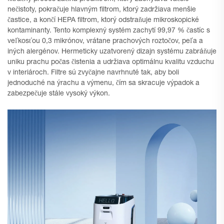
nečistoty, pokračuje hlavným filtrom, ktorý zadržiava menšie
častice, a končí HEPA filtrom, ktorý odstraňuje mikroskopické
kontaminanty. Tento komplexný systém zachytí 99,97 % častíc s
veľkosťou 0,3 mikrónov, vrátane prachových roztočov, peľa a
iných alergénov. Hermeticky uzatvorený dizajn systému zabráňuje
uniku prachu počas čistenia a udržiava optimálnu kvalitu vzduchu
v interiároch. Filtre sú zvyčajne navrhnuté tak, aby boli
jednoduché na ýrachu a výmenu, čím sa skracuje výpadok a
zabezpečuje stále vysoký výkon.