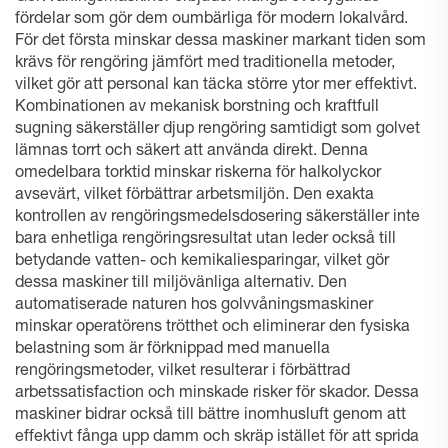
fördelar som gör dem oumbärliga för modern lokalvård.
För det första minskar dessa maskiner markant tiden som
krävs för rengöring jämfört med traditionella metoder,
vilket gör att personal kan täcka större ytor mer effektivt.
Kombinationen av mekanisk borstning och kraftfull
sugning säkerställer djup rengöring samtidigt som golvet
lämnas torrt och säkert att använda direkt. Denna
omedelbara torktid minskar riskerna för halkolyckor
avsevärt, vilket förbättrar arbetsmiljön. Den exakta
kontrollen av rengöringsmedelsdosering säkerställer inte
bara enhetliga rengöringsresultat utan leder också till
betydande vatten- och kemikaliesparingar, vilket gör
dessa maskiner till miljövänliga alternativ. Den
automatiserade naturen hos golvvåningsmaskiner
minskar operatörens trötthet och eliminerar den fysiska
belastning som är förknippad med manuella
rengöringsmetoder, vilket resulterar i förbättrad
arbetssatisfaction och minskade risker för skador. Dessa
maskiner bidrar också till bättre inomhusluft genom att
effektivt fånga upp damm och skräp istället för att sprida