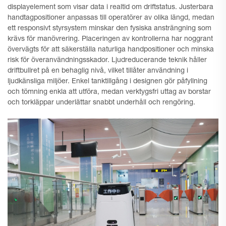
displayelement som visar data i realtid om driftstatus. Justerbara
handtagpositioner anpassas till operatörer av olika längd, medan
ett responsivt styrsystem minskar den fysiska ansträngning som
krävs för manövrering. Placeringen av kontrollerna har noggrant
övervägts för att säkerställa naturliga handpositioner och minska
risk för överanvändningsskador. Ljudreducerande teknik håller
driftbullret på en behaglig nivå, vilket tillåter användning i
ljudkänsliga miljöer. Enkel tanktillgång i designen gör påfyllning
och tömning enkla att utföra, medan verktygsfri uttag av borstar
och torkläppar underlättar snabbt underhåll och rengöring.