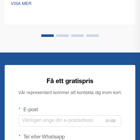
optimera sina driftskostnader samtidigt som de
VISA MER
upprätthåller enastående rengöring...
Få ett gratispris
Vår representant kommer att kontakta dig inom kort.
E-post
0/100
Tel eller Whatsapp