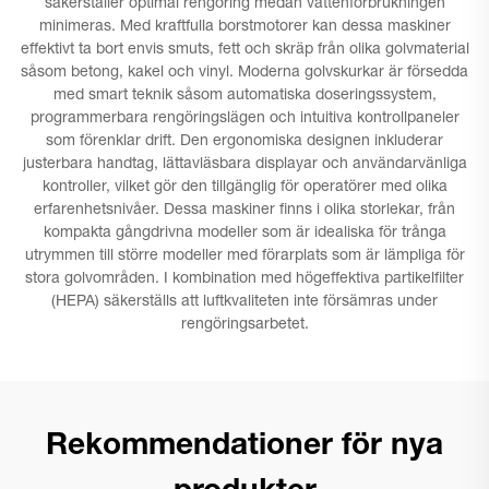
säkerställer optimal rengöring medan vattenförbrukningen
minimeras. Med kraftfulla borstmotorer kan dessa maskiner
effektivt ta bort envis smuts, fett och skräp från olika golvmaterial
såsom betong, kakel och vinyl. Moderna golvskurkar är försedda
med smart teknik såsom automatiska doseringssystem,
programmerbara rengöringslägen och intuitiva kontrollpaneler
som förenklar drift. Den ergonomiska designen inkluderar
justerbara handtag, lättavläsbara displayar och användarvänliga
kontroller, vilket gör den tillgänglig för operatörer med olika
erfarenhetsnivåer. Dessa maskiner finns i olika storlekar, från
kompakta gångdrivna modeller som är idealiska för trånga
utrymmen till större modeller med förarplats som är lämpliga för
stora golvområden. I kombination med högeffektiva partikelfilter
(HEPA) säkerställs att luftkvaliteten inte försämras under
rengöringsarbetet.
Rekommendationer för nya