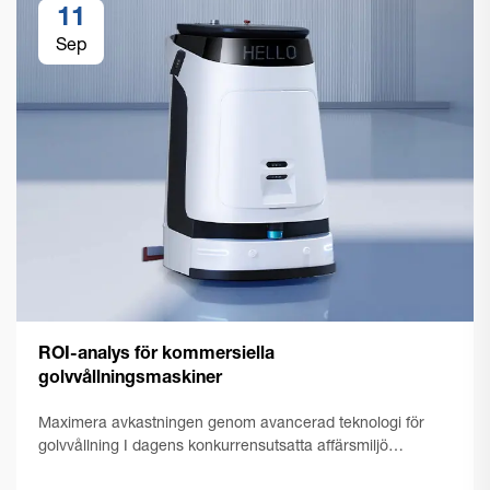
11
Sep
ROI-analys för kommersiella
golvvållningsmaskiner
Maximera avkastningen genom avancerad teknologi för
golvvållning I dagens konkurrensutsatta affärsmiljö
fokuserar anläggningschefer och företagare allt mer på att