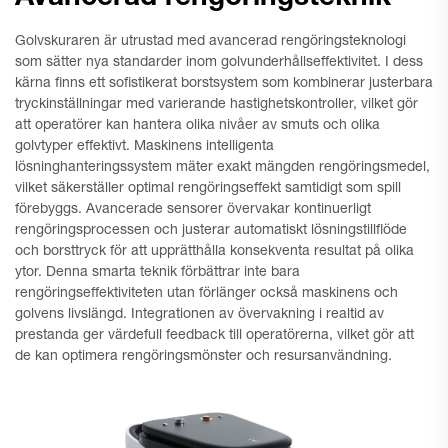
Golvskuraren är utrustad med avancerad rengöringsteknologi
som sätter nya standarder inom golvunderhållseffektivitet. I dess
kärna finns ett sofistikerat borstsystem som kombinerar justerbara
tryckinställningar med varierande hastighetskontroller, vilket gör
att operatörer kan hantera olika nivåer av smuts och olika
golvtyper effektivt. Maskinens intelligenta
lösninghanteringssystem mäter exakt mängden rengöringsmedel,
vilket säkerställer optimal rengöringseffekt samtidigt som spill
förebyggs. Avancerade sensorer övervakar kontinuerligt
rengöringsprocessen och justerar automatiskt lösningstillflöde
och borsttryck för att upprätthålla konsekventa resultat på olika
ytor. Denna smarta teknik förbättrar inte bara
rengöringseffektiviteten utan förlänger också maskinens och
golvens livslängd. Integrationen av övervakning i realtid av
prestanda ger värdefull feedback till operatörerna, vilket gör att
de kan optimera rengöringsmönster och resursanvändning.