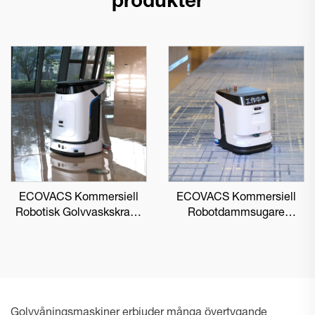
produkter
ECOVACS Kommersiell
ECOVACS Kommersiell
Robotisk Golvvaskskrapa
Robotdammsugare
DEEBOT PRO M1
DEEBOT PRO K1 VAC
Golvvåningsmaskiner erbjuder många övertygande