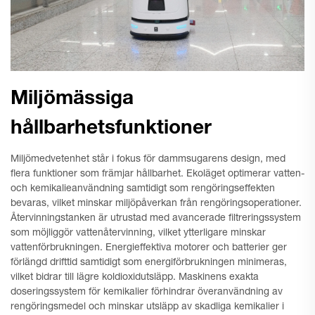
Miljömässiga
hållbarhetsfunktioner
Miljömedvetenhet står i fokus för dammsugarens design, med
flera funktioner som främjar hållbarhet. Ekoläget optimerar vatten-
och kemikalieanvändning samtidigt som rengöringseffekten
bevaras, vilket minskar miljöpåverkan från rengöringsoperationer.
Återvinningstanken är utrustad med avancerade filtreringssystem
som möjliggör vattenåtervinning, vilket ytterligare minskar
vattenförbrukningen. Energieffektiva motorer och batterier ger
förlängd drifttid samtidigt som energiförbrukningen minimeras,
vilket bidrar till lägre koldioxidutsläpp. Maskinens exakta
doseringssystem för kemikalier förhindrar överanvändning av
rengöringsmedel och minskar utsläpp av skadliga kemikalier i