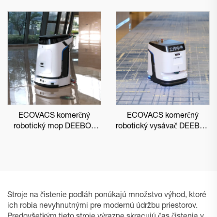
ECOVACS komerčný
ECOVACS komerčný
robotický mop DEEBOT
robotický vysávač DEEBOT
PRO M1
PRO K1 VAC
Stroje na čistenie podláh ponúkajú množstvo výhod, ktoré
ich robia nevyhnutnými pre modernú údržbu priestorov.