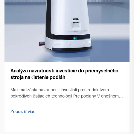
Analýza návratnosti investície do priemyselného
stroja na čistenie podláh
Maximalizácia návratnosti investícií prostredníctvom
pokročilých čistiacich technológií Pre podlahy V dnešnom
konkurenčnom obchodnom prostredí sa manažéri
priestorov a vlastníci podnikov čoraz viac sústredia na
Zobraziť viac
optimalizáciu prevádzkových nákladov a zároveň na
zachovanie bezchybného čistotného...