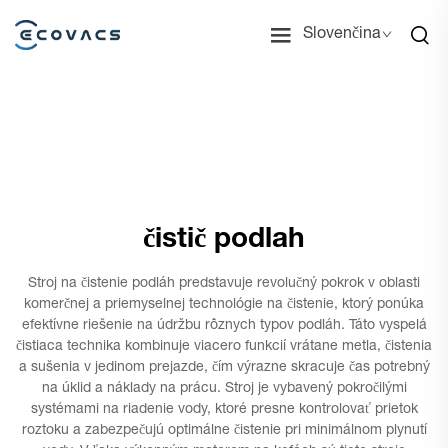
Slovenčina
čistič podlah
Stroj na čistenie podláh predstavuje revolučný pokrok v oblasti
komerčnej a priemyselnej technológie na čistenie, ktorý ponúka
efektívne riešenie na údržbu rôznych typov podláh. Táto vyspelá
čistiaca technika kombinuje viacero funkcií vrátane metla, čistenia
a sušenia v jedinom prejazde, čím výrazne skracuje čas potrebný
na úklid a náklady na prácu. Stroj je vybavený pokročilými
systémami na riadenie vody, ktoré presne kontrolovať prietok
roztoku a zabezpečujú optimálne čistenie pri minimálnom plynutí