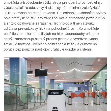
umožňujú prispôsobenie výšky stroja pre operátorov rozdielnych
výšok, zatiaľ čo odozvový riadiaci systém minimalizuje fyzické
úsilie potrebné na manévrovanie. Umiestnenie ovládacích prvkov
bolo premyslené tak, aby zabezpečovalo prirodzené pozície ruky
a znížilo opakované zaťaženie. Technológia tlmenia zvuku
udržiava prevádzkový hluk na pohodlnej úrovni, čo umožňuje
použitie v priestoroch citlivých na hluk. Jednoduchý prístup k
nádrži zabezpečuje hladký proces plnenia a vyprázdňovania,
zatiaľ čo možnosť rýchleho odstránenia kefiek a gumového
obruča bez použitia nástrojov uľahčuje údržbu a čistenie.