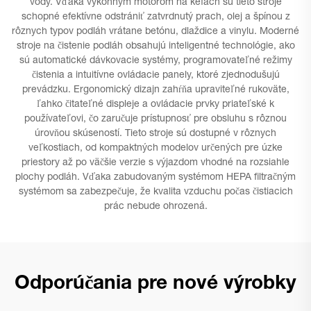
vody. Vďaka výkonným motorom na kefách sú tieto stroje
schopné efektívne odstrániť zatvrdnutý prach, olej a špínou z
rôznych typov podláh vrátane betónu, dlaždice a vinylu. Moderné
stroje na čistenie podláh obsahujú inteligentné technológie, ako
sú automatické dávkovacie systémy, programovateľné režimy
čistenia a intuitívne ovládacie panely, ktoré zjednodušujú
prevádzku. Ergonomický dizajn zahŕňa upraviteľné rukoväte,
ľahko čitateľné displeje a ovládacie prvky priateľské k
používateľovi, čo zaručuje prístupnosť pre obsluhu s rôznou
úrovňou skúseností. Tieto stroje sú dostupné v rôznych
veľkostiach, od kompaktných modelov určených pre úzke
priestory až po väčšie verzie s výjazdom vhodné na rozsiahle
plochy podláh. Vďaka zabudovaným systémom HEPA filtračným
systémom sa zabezpečuje, že kvalita vzduchu počas čistiacich
prác nebude ohrozená.
Odporúčania pre nové výrobky