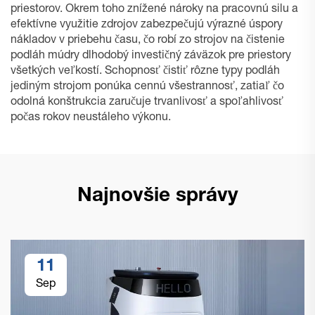
priestorov. Okrem toho znížené nároky na pracovnú silu a
efektívne využitie zdrojov zabezpečujú výrazné úspory
nákladov v priebehu času, čo robí zo strojov na čistenie
podláh múdry dlhodobý investičný záväzok pre priestory
všetkých veľkostí. Schopnosť čistiť rôzne typy podláh
jediným strojom ponúka cennú všestrannosť, zatiaľ čo
odolná konštrukcia zaručuje trvanlivosť a spoľahlivosť
počas rokov neustáleho výkonu.
Najnovšie správy
11
Sep