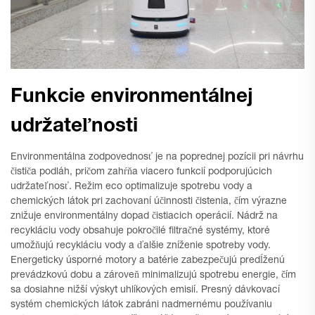
Funkcie environmentálnej
udržateľnosti
Environmentálna zodpovednosť je na poprednej pozícii pri návrhu
čističa podláh, pričom zahŕňa viacero funkcií podporujúcich
udržateľnosť. Režim eco optimalizuje spotrebu vody a
chemických látok pri zachovaní účinnosti čistenia, čím výrazne
znižuje environmentálny dopad čistiacich operácií. Nádrž na
recykláciu vody obsahuje pokročilé filtračné systémy, ktoré
umožňujú recykláciu vody a ďalšie zníženie spotreby vody.
Energeticky úsporné motory a batérie zabezpečujú predĺženú
prevádzkovú dobu a zároveň minimalizujú spotrebu energie, čím
sa dosiahne nižší výskyt uhlíkových emisií. Presný dávkovací
systém chemických látok zabráni nadmernému používaniu