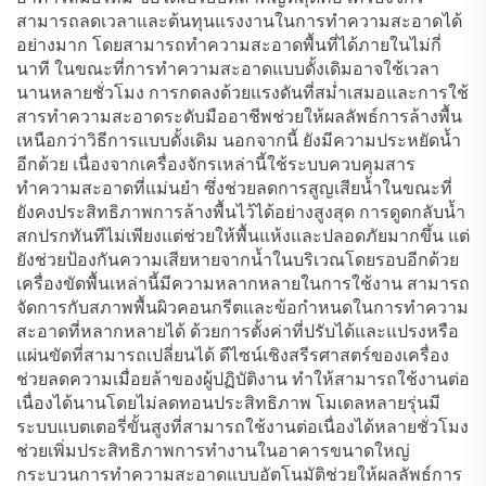
อาคารสมัยใหม่ ข้อได้เปรียบที่สำคัญที่สุดคือ เครื่องจักร
สามารถลดเวลาและต้นทุนแรงงานในการทำความสะอาดได้
อย่างมาก โดยสามารถทำความสะอาดพื้นที่ได้ภายในไม่กี่
นาที ในขณะที่การทำความสะอาดแบบดั้งเดิมอาจใช้เวลา
นานหลายชั่วโมง การกดลงด้วยแรงดันที่สม่ำเสมอและการใช้
สารทำความสะอาดระดับมืออาชีพช่วยให้ผลลัพธ์การล้างพื้น
เหนือกว่าวิธีการแบบดั้งเดิม นอกจากนี้ ยังมีความประหยัดน้ำ
อีกด้วย เนื่องจากเครื่องจักรเหล่านี้ใช้ระบบควบคุมสาร
ทำความสะอาดที่แม่นยำ ซึ่งช่วยลดการสูญเสียน้ำในขณะที่
ยังคงประสิทธิภาพการล้างพื้นไว้ได้อย่างสูงสุด การดูดกลับน้ำ
สกปรกทันทีไม่เพียงแต่ช่วยให้พื้นแห้งและปลอดภัยมากขึ้น แต่
ยังช่วยป้องกันความเสียหายจากน้ำในบริเวณโดยรอบอีกด้วย
เครื่องขัดพื้นเหล่านี้มีความหลากหลายในการใช้งาน สามารถ
จัดการกับสภาพพื้นผิวคอนกรีตและข้อกำหนดในการทำความ
สะอาดที่หลากหลายได้ ด้วยการตั้งค่าที่ปรับได้และแปรงหรือ
แผ่นขัดที่สามารถเปลี่ยนได้ ดีไซน์เชิงสรีรศาสตร์ของเครื่อง
ช่วยลดความเมื่อยล้าของผู้ปฏิบัติงาน ทำให้สามารถใช้งานต่อ
เนื่องได้นานโดยไม่ลดทอนประสิทธิภาพ โมเดลหลายรุ่นมี
ระบบแบตเตอรี่ขั้นสูงที่สามารถใช้งานต่อเนื่องได้หลายชั่วโมง
ช่วยเพิ่มประสิทธิภาพการทำงานในอาคารขนาดใหญ่
กระบวนการทำความสะอาดแบบอัตโนมัติช่วยให้ผลลัพธ์การ