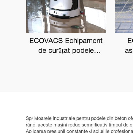
ECOVACS Echipament
E
de curățat podele
as
robotizat pentru uz
come
comercial DEEBOT PRO
M1
Spălătoarele industriale pentru podele din beton of
rând, aceste mașini reduc semnificativ timpul de c
Aplicarea presiunii constante și soluțiile profesion