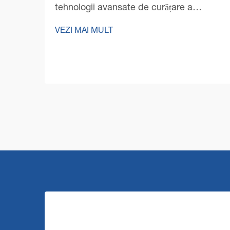
tehnologii avansate de curățare a
podelelor În mediul de afaceri
VEZI MAI MULT
competitiv de astăzi, managerii de clădiri
și proprietarii de afaceri se concentrează
tot mai mult pe optimizarea costurilor
operaționale, menținând în același timp
un nivel impecabil de curățenie...