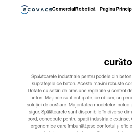
Comercial
Robotică
Pagina Princip
curăto
Spălătoarele industriale pentru podele din beton r
suprafețele de beton. Aceste mașini robuste com
Dotate cu setări de presiune reglabile și control de
beton. Mașinile sunt echipate, de obicei, cu peri
soluției de curățare. Majoritatea modelelor includ
sigur. Spălătoarele sunt disponibile în diverse di
bord, concepute pentru spații industriale extinse.
ergonomice care îmbunătățesc confortul și eficien