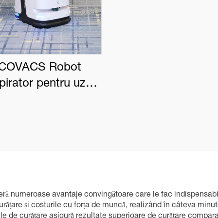
COVACS Robot
pirator pentru uz
rcial DEEBOT PRO
K1 VAC
eră numeroase avantaje convingătoare care le fac indispensabile
urățare și costurile cu forța de muncă, realizând în câteva minu
ale de curățare asigură rezultate superioare de curățare comparat