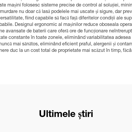
ste mașini folosesc sisteme precise de control al soluției, min
 murdare nu doar că lasă podelele mai uscate și sigure, dar pre
atilitate, fiind capabile să facă față diferitelor condiții ale sup
chimbabile. Designul ergonomic al mașinilor reduce oboseala opera
 avansate de baterii care oferă ore de funcționare neîntreruptă
tate constante în toate zonele, eliminând variabilitatea adesea
uncă mai sănătos, eliminând eficient praful, alergenii și contami
inere duc la un cost total de proprietate mai scăzut în timp, făcâ
Ultimele știri