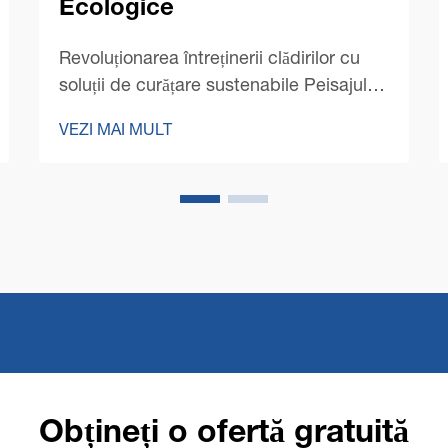
Ecologice
Revoluționarea întreținerii clădirilor cu
soluții de curățare sustenabile Peisajul
curățării comerciale a suferit o
VEZI MAI MULT
transformare dramatică în ultimii ani,
sustenabilitatea devenind prioritară.
Mașinile moderne de curățare a
podelelor comerciale...
Obțineți o ofertă gratuită