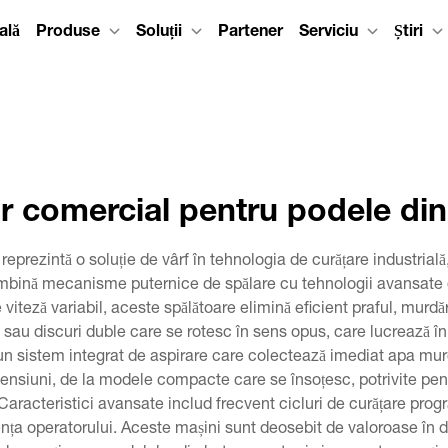
ală
Produse
Soluții
Partener
Serviciu
Știri
r comercial pentru podele di
eprezintă o soluție de vârf în tehnologia de curățare industrială
bină mecanisme puternice de spălare cu tehnologii avansate de
 viteză variabil, aceste spălătoare elimină eficient praful, murdă
i sau discuri duble care se rotesc în sens opus, care lucrează î
 un sistem integrat de aspirare care colectează imediat apa mu
mensiuni, de la modele compacte care se însoțesc, potrivite pent
 Caracteristici avansate includ frecvent cicluri de curățare pr
ța operatorului. Aceste mașini sunt deosebit de valoroase în dep