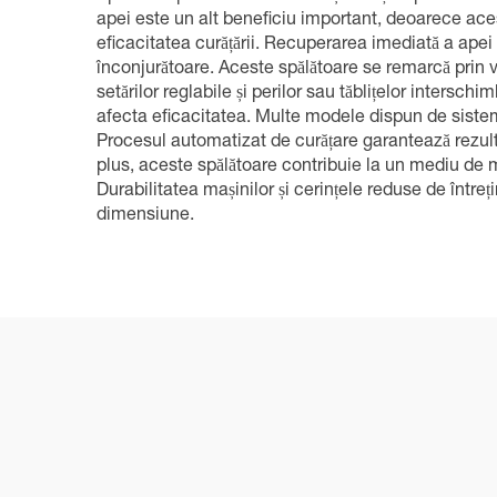
apei este un alt beneficiu important, deoarece ace
eficacitatea curățării. Recuperarea imediată a apei
înconjurătoare. Aceste spălătoare se remarcă prin vers
setărilor reglabile și perilor sau tăblițelor inters
afecta eficacitatea. Multe modele dispun de sisteme
Procesul automatizat de curățare garantează rezul
plus, aceste spălătoare contribuie la un mediu de m
Durabilitatea mașinilor și cerințele reduse de întreț
dimensiune.