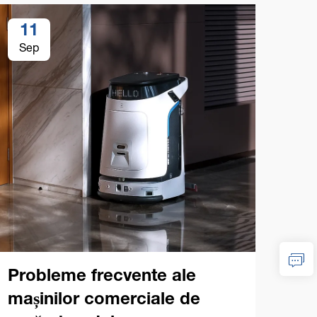
11
1
Sep
Se
Lis
ach
com
Probleme frecvente ale
po
mașinilor comerciale de