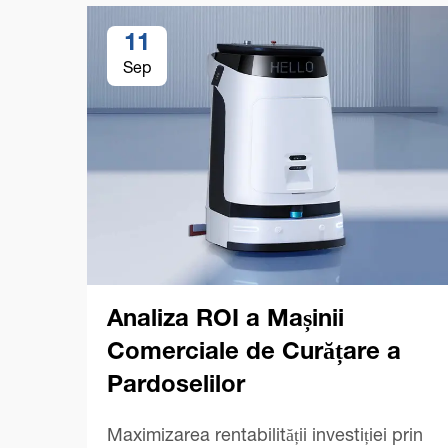
11
Sep
Analiza ROI a Mașinii
Comerciale de Curățare a
Pardoselilor
Maximizarea rentabilității investiției prin