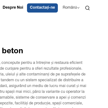
Despre Noi
Contactați-ne
Română
n beton
, concepute pentru a întreține și restaura eficient
 curățare pentru a oferi rezultate profesionale.
ria, uleiul și alte contaminanți de pe suprafețele de
n tandem cu un sistem specializat de distribuire a
rdară, asigurând un mediu de lucru mai curat și mai
ru spații mai mici, până la variante cu operator la
ogramabile, sisteme de conservare a apei și comenzi
ozite, facilități de producție, spații comerciale,