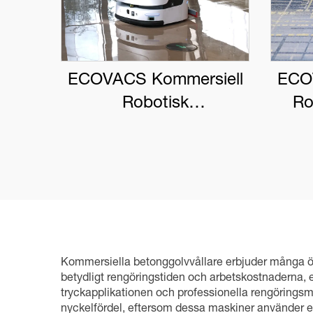
ECOVACS Kommersiell
ECO
Robotisk
Ro
Golvvaskskrapa
DEE
DEEBOT PRO M1
Kommersiella betonggolvvållare erbjuder många ö
betydligt rengöringstiden och arbetskostnaderna,
tryckapplikationen och professionella rengöringsme
nyckelfördel, eftersom dessa maskiner använder 