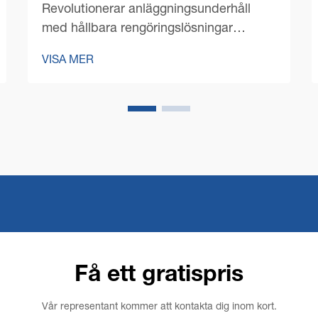
Revolutionerar anläggningsunderhåll
med hållbara rengöringslösningar
Kommersiell rengöring har genomgått en
VISA MER
dramatisk transformation under senare
år, där hållbarhet tagit centrum.
Moderna kommersiella
golvvållningsmaskiner...
Få ett gratispris
Vår representant kommer att kontakta dig inom kort.