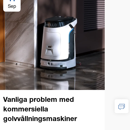
Sep
Se
Ink
gol
Vanliga problem med
Vikti
kommersiella
golv
golvvållningsmaskiner
rätt
VISA
dram