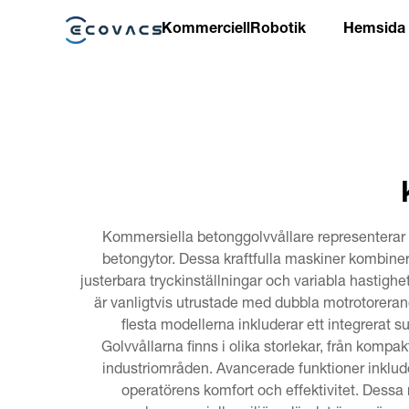
Kommerciell
Robotik
Hemsida
Kommersiella betonggolvvållare representerar en
betongytor. Dessa kraftfulla maskiner kombiner
justerbara tryckinställningar och variabla hastighet
är vanligtvis utrustade med dubbla motrotoreran
flesta modellerna inkluderar ett integrerat 
Golvvållarna finns i olika storlekar, från komp
industriområden. Avancerade funktioner inklud
operatörens komfort och effektivitet. Dessa m