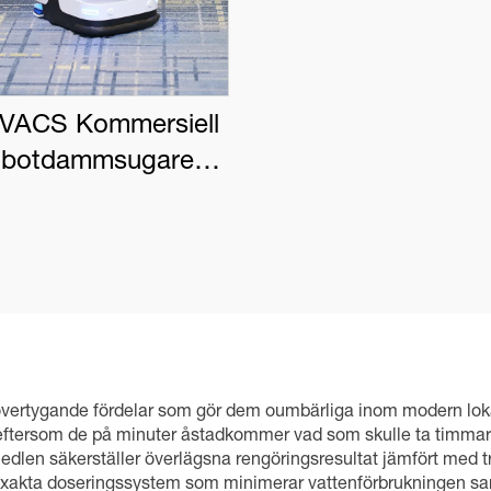
VACS Kommersiell
botdammsugare
BOT PRO K1 VAC
vertygande fördelar som gör dem oumbärliga inom modern lokal
 eftersom de på minuter åstadkommer vad som skulle ta timmar
dlen säkerställer överlägsna rengöringsresultat jämfört med tr
exakta doseringssystem som minimerar vattenförbrukningen sa