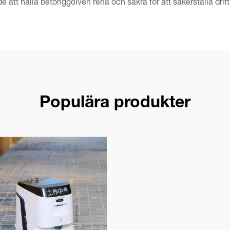
e att hålla betonggolven rena och säkra för att säkerställa drif
Populära produkter