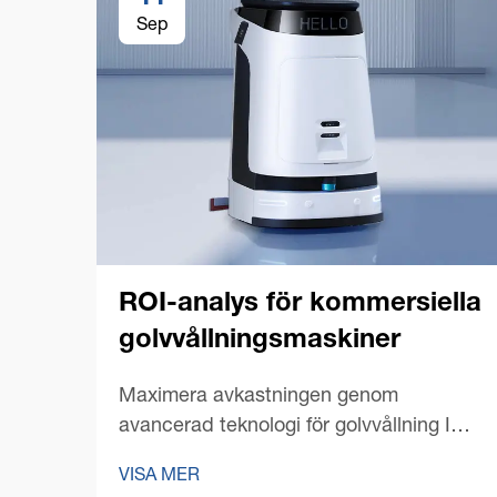
Sep
ROI-analys för kommersiella
golvvållningsmaskiner
Maximera avkastningen genom
avancerad teknologi för golvvållning I
dagens konkurrensutsatta affärsmiljö
VISA MER
fokuserar anläggningschefer och