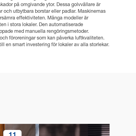
skador på omgivande ytor. Dessa golvvållare är
 och utbytbara borstar eller padlar. Maskinernas
örsämra effektiviteten. Många modeller är
ten i stora lokaler. Den automatiserade
rknippade med manuella rengöringsmetoder.
och föroreningar som kan påverka luftkvaliteten.
l en smart investering för lokaler av alla storlekar.
11
1