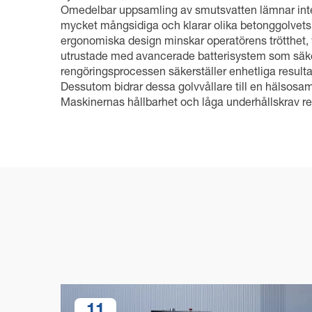
Omedelbar uppsamling av smutsvatten lämnar inte b
mycket mångsidiga och klarar olika betonggolvets 
ergonomiska design minskar operatörens trötthet, v
utrustade med avancerade batterisystem som säkerst
rengöringsprocessen säkerställer enhetliga result
Dessutom bidrar dessa golvvållare till en hälsosam
Maskinernas hållbarhet och låga underhållskrav resul
11