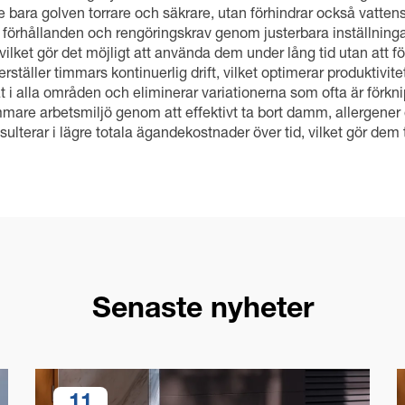
ara golven torrare och säkrare, utan förhindrar också vatten
förhållanden och rengöringskrav genom justerbara inställningar
ilket gör det möjligt att använda dem under lång tid utan att f
äller timmars kontinuerlig drift, vilket optimerar produktivite
at i alla områden och eliminerar variationerna som ofta är fö
mare arbetsmiljö genom att effektivt ta bort damm, allergener 
terar i lägre totala ägandekostnader över tid, vilket gör dem til
Senaste nyheter
11