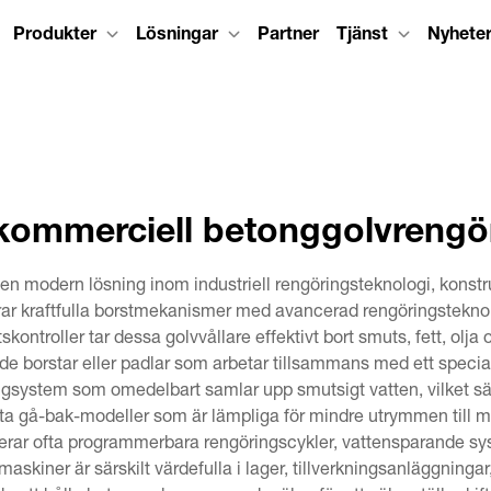
Produkter
Lösningar
Partner
Tjänst
Nyhete
kommerciell betonggolvrengö
 modern lösning inom industriell rengöringsteknologi, konstrue
ar kraftfulla borstmekanismer med avancerad rengöringsteknolog
skontroller tar dessa golvvållare effektivt bort smuts, fett, ol
de borstar eller padlar som arbetar tillsammans med ett speci
sugsystem som omedelbart samlar upp smutsigt vatten, vilket sä
akta gå-bak-modeller som är lämpliga för mindre utrymmen till 
erar ofta programmerbara rengöringscykler, vattensparande sy
askiner är särskilt värdefulla i lager, tillverkningsanläggninga