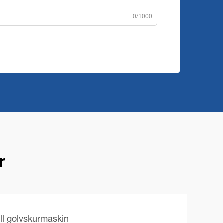
0/1000
r
ll golvskurmaskin