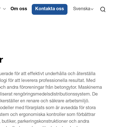
r
Om oss
Kontakta oss
Svenska
r
rade för att effektivt underhålla och återställa
i för att leverera professionella resultat. Med
ja och andra föroreningar från betongytor. Maskinerna
aliserat rengöringsmedelsdistributionssystem. De
kerställer en renare och säkrare arbetsmiljö.
modeller med förarplats som är avsedda för stora
stem och ergonomiska kontroller som förbättrar
r, butiker, parkeringskonstruktioner och andra