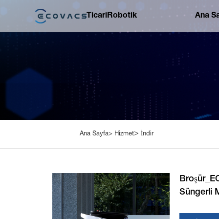
Ticari
Robotik
Ana S
>
Ana Sayfa>
Hizmet
İndir
Broşür_EC
Süngerli 