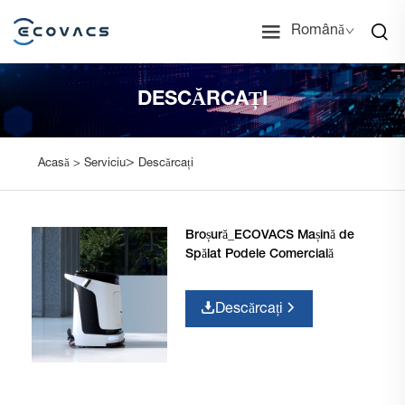
Română
DESCĂRCAȚI
>
Acasă >
Serviciu
Descărcați
Broșură_ECOVACS Mașină de
Spălat Podele Comercială
Descărcați