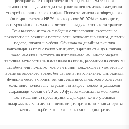
ресторанта. Те са произведени от издръжлив материал и
компоненти, за да могат да издържат на непрекъсната ежедневна
употреба в зони с висок трафик. Повечето модели са оборудвани с
филтърни системи HEPA, които улавят 99,97% от частиците,
осигурявайки оптимално качество на въздуха в зоните за хранене.
Тези вакууми често са снабдени с универсални аксесоари за
почистване на различни повърхности, включително килим, дървени
подове, плочки и мебели. Обикновено дизайнът включва
контейнери за прах с голям капацитет, вариращ от 4 до 6 галона,
което намалява честотата на изпразването им. Много модели
включват технология за намаляване на шума, работейки на около 70
децибела или по-малко, което ги прави подходящи за употреба по
време на работното време, без да пречат на клиентите. Напреднали
функции често включват регулируеми височини, което осигурява
ефективно почистване на различни видове подове, и удължени
захранващи кабели от 30 до 50 фута за максимална мобилност.
Тези машини са проектирани с функции, които улесняват
поддръжката, като лесно заменяеми филтри и ясни индикатори за
замяна на торбичките или почистване на филтрите.