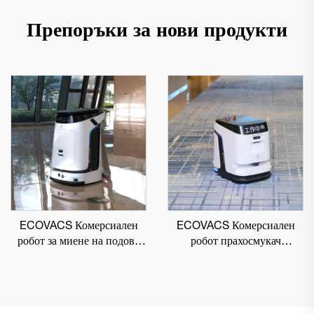
Препоръки за нови продукти
ECOVACS Комерсиален
ECOVACS Комерсиален
робот за миене на подове
робот прахосмукач
DEEBOT PRO M1
DEEBOT PRO K1 VAC