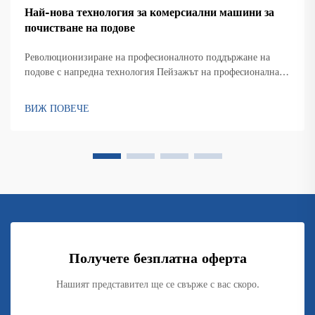
Най-нова технология за комерсиални машини за
почистване на подове
Революционизиране на професионалното поддържане на
подове с напредна технология Пейзажът на професионалната
почиствачна индустрия преминава забележителна
трансформация с появата на високотехнологични машини за
ВИЖ ПОВЕЧЕ
почистване на комерсиални подове. Докато управлението на
сгради...
Получете безплатна оферта
Нашият представител ще се свърже с вас скоро.