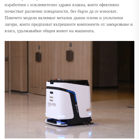
изработени с изключително здрави влакна, които ефективно
почистват различни повърхности, без бързо да се износват.
Повечето модели включват метални дънни плочи и уплътнени
лагери, които предпазват вътрешните компоненти от замърсяване и
влага, удължавайки общия живот на машината.