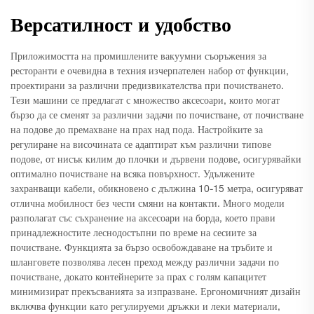
Версатилност и удобство
Приложимостта на промишлените вакуумни съоръжения за
ресторанти е очевидна в техния изчерпателен набор от функции,
проектирани за различни предизвикателства при почистването.
Тези машини се предлагат с множество аксесоари, които могат
бързо да се сменят за различни задачи по почистване, от почистване
на подове до премахване на прах над пода. Настройките за
регулиране на височината се адаптират към различни типове
подове, от нисък килим до плочки и дървени подове, осигурявайки
оптимално почистване на всяка повърхност. Удължените
захранващи кабели, обикновено с дължина 10-15 метра, осигуряват
отлична мобилност без чести смяни на контакти. Много модели
разполагат със съхранение на аксесоари на борда, което прави
принадлежностите леснодостъпни по време на сесиите за
почистване. Функцията за бързо освобождаване на тръбите и
шланговете позволява лесен преход между различни задачи по
почистване, докато контейнерите за прах с голям капацитет
минимизират прекъсванията за изпразване. Ергономичният дизайн
включва функции като регулируеми дръжки и леки материали,