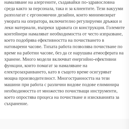
намаляване на алергените, създавайки по-здравословна
среда както за персонала, така и за клиентите. Тези вакууми
разполагат с ергономични дизайни, които минимизират
умората на оператора, включително регулируеми дръжки и
леки материали, въпреки здравата си конструкция. Големите
контейнери намаляват необходимостта от често изпразване,
което подобрява ефективността на почистването в
натоварени часове. Тихата работа позволява почистване по
време на работни часове, без да се нарушава атмосферата на
хранене. Много модели включват енергийно-ефективни
функции, които помагат за намаляване на
електрозахранването, като в същото време осигуряват
мощна производителност. Многостранността на тези
машини при работа с различни видове подове елиминира
необходимостта от множество почистващи инструменти,
което опростява процеса на почистване и изискванията за
съхранение.