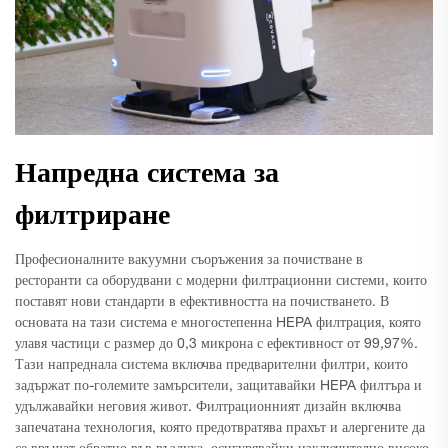
Напредна система за
филтриране
Професионалните вакуумни съоръжения за почистване в
ресторанти са оборудвани с модерни филтрационни системи, които
поставят нови стандарти в ефективността на почистването. В
основата на тази система е многостепенна HEPA филтрация, която
улавя частици с размер до 0,3 микрона с ефективност от 99,97%.
Тази напреднала система включва предварителни филтри, които
задържат по-големите замърсители, защитавайки HEPA филтъра и
удължавайки неговия живот. Филтрационният дизайн включва
запечатана технология, която предотвратява прахът и алергените да