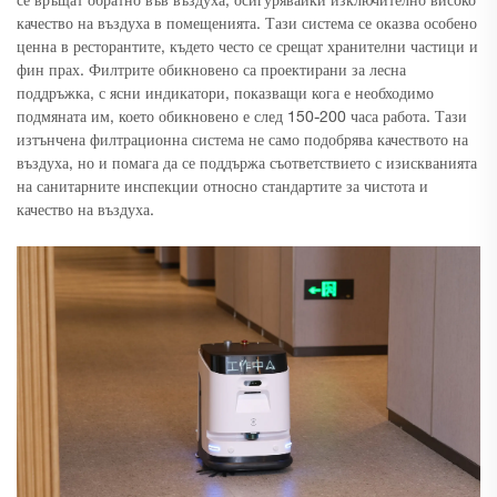
се връщат обратно във въздуха, осигурявайки изключително високо
качество на въздуха в помещенията. Тази система се оказва особено
ценна в ресторантите, където често се срещат хранителни частици и
фин прах. Филтрите обикновено са проектирани за лесна
поддръжка, с ясни индикатори, показващи кога е необходимо
подмяната им, което обикновено е след 150-200 часа работа. Тази
изтънчена филтрационна система не само подобрява качеството на
въздуха, но и помага да се поддържа съответствието с изискванията
на санитарните инспекции относно стандартите за чистота и
качество на въздуха.