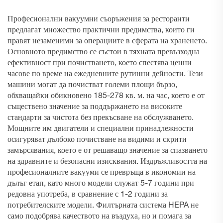
Професионални вакуумни съоръжения за ресторанти
предлагат множество практични предимства, които ги
правят незаменими за операциите в сферата на храненето.
Основното предимство се състои в тяхната превъзходна
ефективност при почистването, което спестява ценни
часове по време на ежедневните рутинни дейности. Тези
машини могат да почистват големи площи бързо,
обхващайки обикновено 185-278 кв. м. на час, което е от
съществено значение за поддържането на високите
стандарти за чистота без прекъсване на обслужването.
Мощните им двигатели и специални принадлежности
осигуряват дълбоко почистване на видими и скрити
замърсявания, което е от решаващо значение за спазването
на здравните и безопасни изисквания. Издръжливостта на
професионалните вакууми се превръща в икономии на
дълъг етап, като много модели служат 5-7 години при
редовна употреба, в сравнение с 1-2 години за
потребителските модели. Филтърната система HEPA не
само подобрява качеството на въздуха, но и помага за