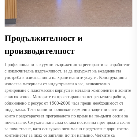
Продължителност и
производителност
Професионални вакуумни съоръжения за ресторанти са изработени
с изключителна издръжливост, за да издържат на ежедневната
употреба в изискванията на хранителните услуги. Конструкцията
използва материали от индустриален клас, включително
армироване с пластмасови корпуси и метални компоненти в зоните
с висок износ. Моторите са проектирани за непрекъсната работа,
обикновено с ресурс от 1500-2000 часа преди необходимост от
поддръжка. Тези машини включват термични защитни системи,
които предотвратяват прегряването по време на по-дълги сесии за
почистване. Смукателната сила остава постоянна през цялата сесия
за почистване, като осигурява оптимално представяне дори когато
контейнерът за прах се запълни почти напълно. Четките са