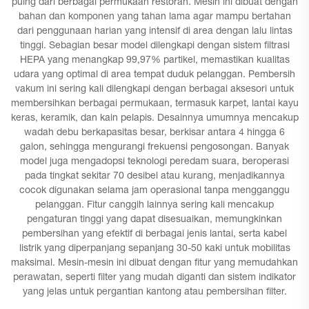
puing dari berbagai permukaan restoran. Mesin ini dibuat dengan
bahan dan komponen yang tahan lama agar mampu bertahan
dari penggunaan harian yang intensif di area dengan lalu lintas
tinggi. Sebagian besar model dilengkapi dengan sistem filtrasi
HEPA yang menangkap 99,97% partikel, memastikan kualitas
udara yang optimal di area tempat duduk pelanggan. Pembersih
vakum ini sering kali dilengkapi dengan berbagai aksesori untuk
membersihkan berbagai permukaan, termasuk karpet, lantai kayu
keras, keramik, dan kain pelapis. Desainnya umumnya mencakup
wadah debu berkapasitas besar, berkisar antara 4 hingga 6
galon, sehingga mengurangi frekuensi pengosongan. Banyak
model juga mengadopsi teknologi peredam suara, beroperasi
pada tingkat sekitar 70 desibel atau kurang, menjadikannya
cocok digunakan selama jam operasional tanpa mengganggu
pelanggan. Fitur canggih lainnya sering kali mencakup
pengaturan tinggi yang dapat disesuaikan, memungkinkan
pembersihan yang efektif di berbagai jenis lantai, serta kabel
listrik yang diperpanjang sepanjang 30-50 kaki untuk mobilitas
maksimal. Mesin-mesin ini dibuat dengan fitur yang memudahkan
perawatan, seperti filter yang mudah diganti dan sistem indikator
yang jelas untuk pergantian kantong atau pembersihan filter.