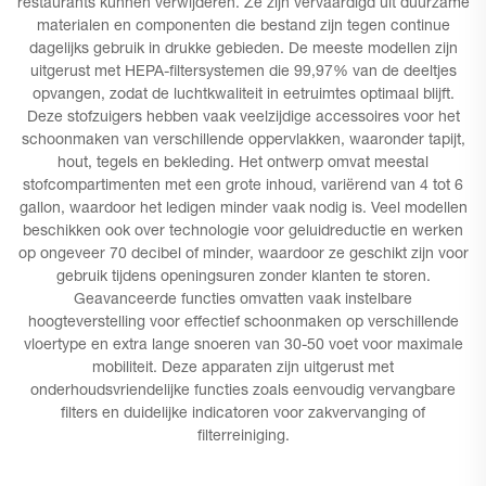
restaurants kunnen verwijderen. Ze zijn vervaardigd uit duurzame
materialen en componenten die bestand zijn tegen continue
dagelijks gebruik in drukke gebieden. De meeste modellen zijn
uitgerust met HEPA-filtersystemen die 99,97% van de deeltjes
opvangen, zodat de luchtkwaliteit in eetruimtes optimaal blijft.
Deze stofzuigers hebben vaak veelzijdige accessoires voor het
schoonmaken van verschillende oppervlakken, waaronder tapijt,
hout, tegels en bekleding. Het ontwerp omvat meestal
stofcompartimenten met een grote inhoud, variërend van 4 tot 6
gallon, waardoor het ledigen minder vaak nodig is. Veel modellen
beschikken ook over technologie voor geluidreductie en werken
op ongeveer 70 decibel of minder, waardoor ze geschikt zijn voor
gebruik tijdens openingsuren zonder klanten te storen.
Geavanceerde functies omvatten vaak instelbare
hoogteverstelling voor effectief schoonmaken op verschillende
vloertype en extra lange snoeren van 30-50 voet voor maximale
mobiliteit. Deze apparaten zijn uitgerust met
onderhoudsvriendelijke functies zoals eenvoudig vervangbare
filters en duidelijke indicatoren voor zakvervanging of
filterreiniging.