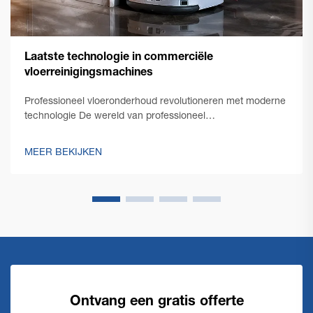
Laatste technologie in commerciële
vloerreinigingsmachines
Professioneel vloeronderhoud revolutioneren met moderne
technologie De wereld van professioneel
schoonmaakonderhoud heeft een opmerkelijke
transformatie doorgemaakt met de opkomst van
MEER BEKIJKEN
innovatieve commerciële vloerschoonmaaktechnologie.
Terwijl facility managers steeds meer geconfronteerd
worden met de eis...
Ontvang een gratis offerte