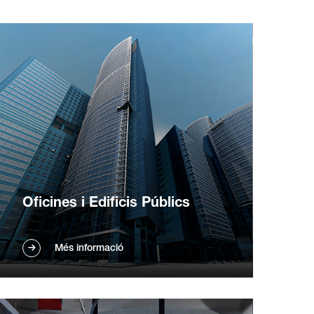
Oficines i Edificis Públics
Mantingueu les oficines i edificis públics
Més informació
nets amb les nostres esmolerades
rentadores de sòl comercials i aspiradores
robot. Reduïu la dependència laboral i
millorar el vostre entorn. Més informació.