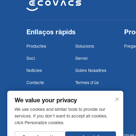
Enllaços ràpids
Pro
Productes
Solucions
Fregad
Soci
Servei
Notícies
Sobre Nosaltres
Contacte
Termes d'ús
Política de privadesa
Bajie robot
We value your privacy
Declaració
We use cookies and similar tools to provide our
d'accessibilitat
services. If you don't want to accept all cookies,
click Personalize cookies.
Copyright © 2026 Ecovacs Commercial Robotics Co., Ltd. Tots els d