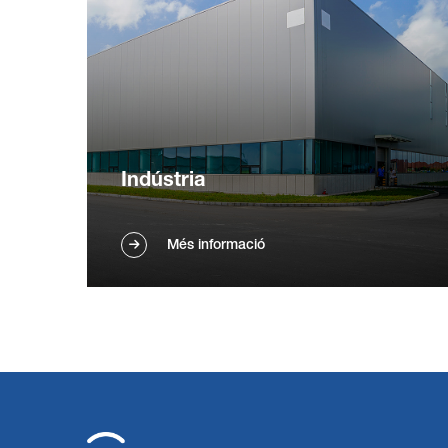
Indústria
Fregadores autònomes potents per a
Més informació
tasques de neteja industrial exigents en
magatzems i fàbriques. Construïdes per a
durar i per a grans superfícies. Sol·licita una
demostració industrial.