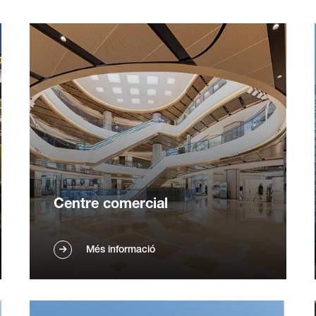
Centre comercial
Les fregadores comercials de sòls
Més informació
enfronten la neteja d'àrees grans,
augmenten la freqüència de neteja
mitjançant un funcionament ininterromput
24/7, alleugen la càrrega de personal i