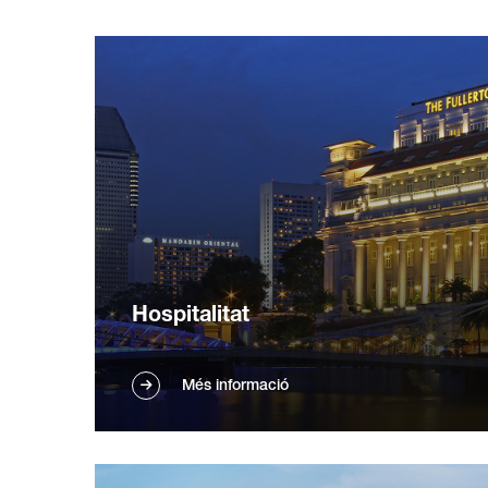
Hospitalitat
K1 VAC (robot aspirador autònom) pot
Més informació
netejar vestíbuls i passadissos d'hotels
sense molestar els clients. Fa menys soroll
que els aspiradors tradicionals. Millora la
qualitat i l'experiència de l'usuari. Ideal per a