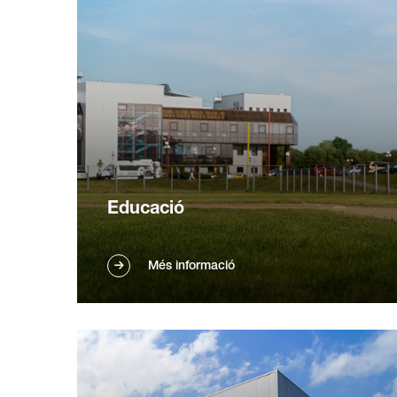
hotels.
Educació
Actualitzeu l'equip de neteja a escoles i
Més informació
universitats. Els nostres robots són
perfectes per a àrees diverses, com edificis
acadèmics, oficines d'administració,
biblioteques i gimnàs. Descobriu-ne els
beneficis.