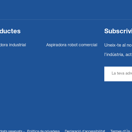
ductes
Subscrivi
ora industrial
Aspiradora robot comercial
Uneix-te al no
l'indústria, ac
rets reservats -
Política de privadesa
Declaració d'accessibilitat
Termes d'Ús