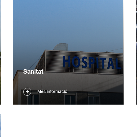
elevan la satisfacció del client. Sol·licita un
pressupost avui mateix.
Sanitat
Mantingueu una higiene estricta a hospitals i
Més informació
clíniques amb els nostres robots lavadors
autònoms. Manteniment constant de la
neteja i garantia de qualitat contínua.
Exploreu solucions per a sanitat.