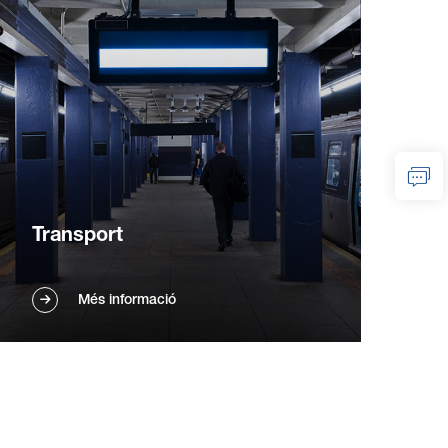
Transport
Afronta àrees grans i amb molt de trànsit
Més informació
com aeroports, estacions de metro i
terminals. Millora l'eficiència i la qualitat del
neteja, millora les condicions laborals,
optimitza el mode d'operació i estalvia
costos.