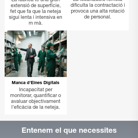
La localització remota
La fàbrica té una gran
dificulta la contractació i
extensió de superfície,
provoca una alta rotació
fet que fa que la neteja
de personal.
sigui lenta i intensiva en
m mà.
Manca d'Eines Digitals
Incapacitat per
monitorar, quantificar o
avaluar objectivament
l'eficàcia de la neteja.
Entenem el que necessites