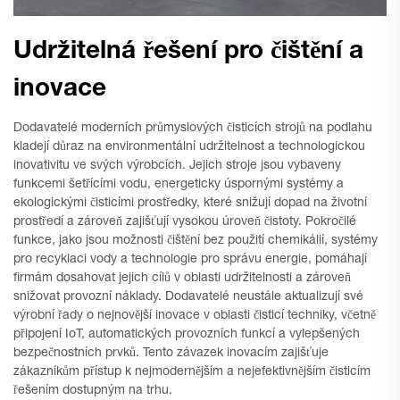
Udržitelná řešení pro čištění a
inovace
Dodavatelé moderních průmyslových čisticích strojů na podlahu
kladejí důraz na environmentální udržitelnost a technologickou
inovativitu ve svých výrobcích. Jejich stroje jsou vybaveny
funkcemi šetřícími vodu, energeticky úspornými systémy a
ekologickými čisticími prostředky, které snižují dopad na životní
prostředí a zároveň zajišťují vysokou úroveň čistoty. Pokročilé
funkce, jako jsou možnosti čištění bez použití chemikálií, systémy
pro recyklaci vody a technologie pro správu energie, pomáhají
firmám dosahovat jejich cílů v oblasti udržitelnosti a zároveň
snižovat provozní náklady. Dodavatelé neustále aktualizují své
výrobní řady o nejnovější inovace v oblasti čisticí techniky, včetně
připojení IoT, automatických provozních funkcí a vylepšených
bezpečnostních prvků. Tento závazek inovacím zajišťuje
zákazníkům přístup k nejmodernějším a nejefektivnějším čisticím
řešením dostupným na trhu.