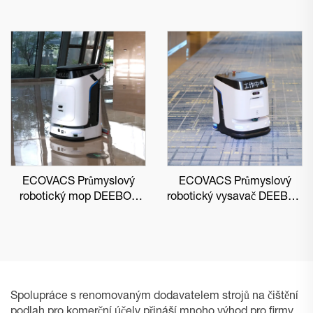
ECOVACS Průmyslový
ECOVACS Průmyslový
robotický mop DEEBOT
robotický vysavač DEEBOT
PRO M1
PRO K1 VAC
Spolupráce s renomovaným dodavatelem strojů na čištění
podlah pro komerční účely přináší mnoho výhod pro firmy