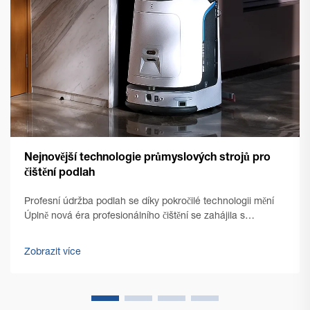
Nejnovější technologie průmyslových strojů pro
čištění podlah
Profesní údržba podlah se díky pokročilé technologii mění
Úplně nová éra profesionálního čištění se zahájila s
nástupem špičkových technologií pro čištění podlah v
komerčním prostředí. Řízení zařízení se od té doby
Zobrazit více
výrazně...