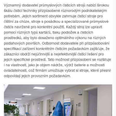
Významný dodavatel průmyslových čisticích strojů nabízí širokou
škálu čisticí techniky přizpůsobené různorodým podnikatelským
potřebám. Jejich sortiment obvykle zahrnuje čisticí stroje pro
čištění za chůze, stroje s posádkou a specializované průmyslové
čističe navržené pro konkrétní použití. Každý stroj lze upravit
pomocí různých typů kartáčů, tlaku podložek a čisticích
prostředků, aby bylo dosaženo optimálního výkonu na různých
podlahových površích. Odbornost dodavatele při přizpůsobování
specifikací zařízení konkrétním čisticím požadavkům zajišťuje, že
zákazníci obdrží nejúčinnější a nejefektivnější čistící řešení pro
jejich specifické prostředí. Tato možnost přizpůsobení se rozšiřuje
i na vlastnosti, jako je objem nádrže, výdrž baterie a možnosti
ovladatelnosti, což firmám umožňuje vybrat si stroje, které přesně
odpovídají jejich provozním požadavkům.