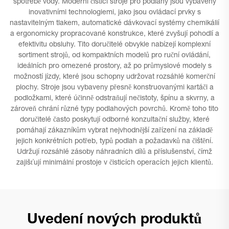
spotřebě vody. Moderní čisticí stroje pro podlahy jsou vybaveny
inovativními technologiemi, jako jsou ovládací prvky s
nastavitelným tlakem, automatické dávkovací systémy chemikálií
a ergonomicky propracované konstrukce, které zvyšují pohodlí a
efektivitu obsluhy. Tito doručitelé obvykle nabízejí komplexní
sortiment strojů, od kompaktních modelů pro ruční ovládání,
ideálních pro omezené prostory, až po průmyslové modely s
možností jízdy, které jsou schopny udržovat rozsáhlé komerční
plochy. Stroje jsou vybaveny přesně konstruovanými kartáči a
podložkami, které účinně odstraňují nečistoty, špínu a skvrny, a
zároveň chrání různé typy podlahových povrchů. Kromě toho tito
doručitelé často poskytují odborné konzultační služby, které
pomáhají zákazníkům vybrat nejvhodnější zařízení na základě
jejich konkrétních potřeb, typů podlah a požadavků na čištění.
Udržují rozsáhlé zásoby náhradních dílů a příslušenství, čímž
zajišťují minimální prostoje v čisticích operacích jejich klientů.
Uvedení nových produktů