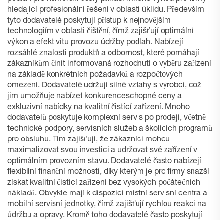
hledající profesionální řešení v oblasti úklidu. Především
tyto dodavatelé poskytují přístup k nejnovějším
technologiím v oblasti čištění, čímž zajišťují optimální
výkon a efektivitu provozu údržby podlah. Nabízejí
rozsáhlé znalosti produktů a odbornost, které pomáhají
zákazníkům činit informovaná rozhodnutí o výběru zařízení
na základě konkrétních požadavků a rozpočtových
omezení. Dodavatelé udržují silné vztahy s výrobci, což
jim umožňuje nabízet konkurenceschopné ceny a
exkluzivní nabídky na kvalitní čistící zařízení. Mnoho
dodavatelů poskytuje komplexní servis po prodeji, včetně
technické podpory, servisních služeb a školících programů
pro obsluhu. Tím zajišťují, že zákazníci mohou
maximalizovat svou investici a udržovat své zařízení v
optimálním provozním stavu. Dodavatelé často nabízejí
flexibilní finanční možnosti, díky kterým je pro firmy snazší
získat kvalitní čistící zařízení bez vysokých počátečních
nákladů. Obvykle mají k dispozici místní servisní centra a
mobilní servisní jednotky, čímž zajišťují rychlou reakci na
údržbu a opravy. Kromě toho dodavatelé často poskytují