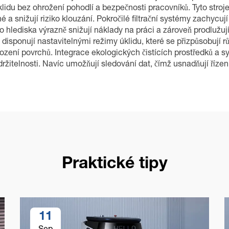
idu bez ohrožení pohodlí a bezpečnosti pracovníků. Tyto stroje
 a snižují riziko klouzání. Pokročilé filtrační systémy zachycují
o hlediska výrazně snižují náklady na práci a zároveň prodlužuj
disponují nastavitelnými režimy úklidu, které se přizpůsobují r
ození povrchů. Integrace ekologických čistících prostředků a sy
ržitelnosti. Navíc umožňují sledování dat, čímž usnadňují řízení
Praktické tipy
11