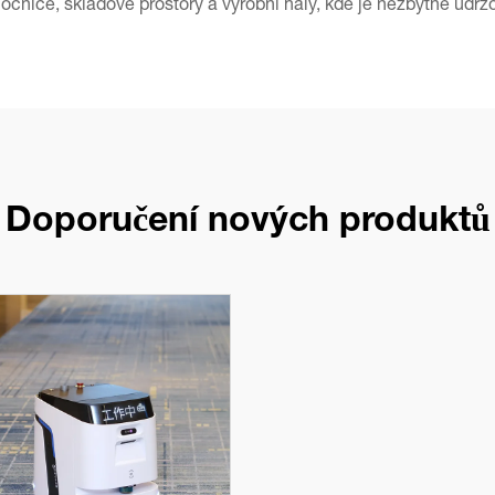
ocnice, skladové prostory a výrobní haly, kde je nezbytné udržo
Doporučení nových produktů