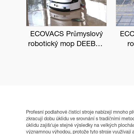
ECOVACS Průmyslový
ECO
robotický mop DEEBOT
r
PRO M1
DEE
Profesní podlahové čistící stroje nabízejí mnoho p
zkracují dobu úklidu ve srovnání s tradičními met
úklidu zajišťuje stejné výsledky na velkých plochá
významnou výhodou, protože tyto stroje využívají