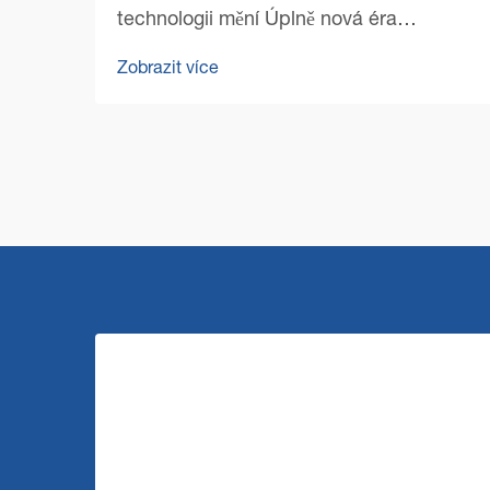
technologii mění Úplně nová éra
profesionálního čištění se zahájila s
Zobrazit více
nástupem špičkových technologií pro
čištění podlah v komerčním prostředí.
Řízení zařízení se od té doby výrazně...