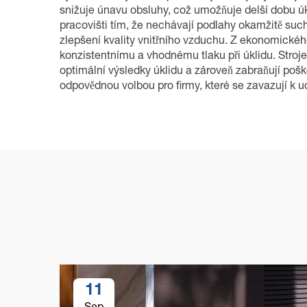
snižuje únavu obsluhy, což umožňuje delší dobu úkl
pracovišti tím, že nechávají podlahy okamžitě suché
zlepšení kvality vnitřního vzduchu. Z ekonomickéh
konzistentnímu a vhodnému tlaku při úklidu. Stroje 
optimální výsledky úklidu a zároveň zabraňují pošk
odpovědnou volbou pro firmy, které se zavazují k ud
11