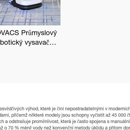
VACS Průmyslový
obotický vysavač
BOT PRO K1 VAC
řesvědčivých výhod, které je činí nepostradatelnými v moderních
odami, přičemž některé modely jsou schopny vyčistit až 45 000 
ch a odstraňuje proměnlivost, která je často spojena s manuáln
 až o 70 % méně vody než konvenční metody úklidu a přitom do