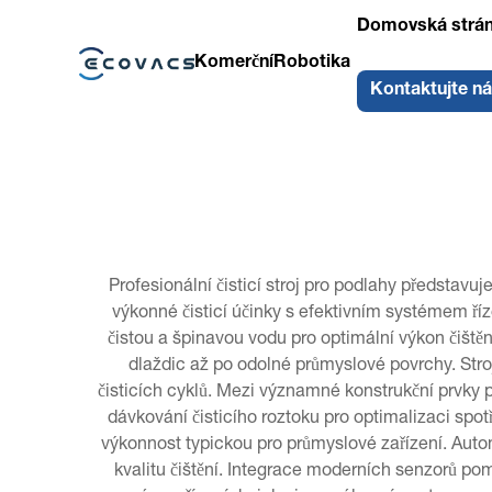
Domovská strá
Komerční
Robotika
Kontaktujte n
Profesionální čisticí stroj pro podlahy představu
výkonné čisticí účinky s efektivním systémem říz
čistou a špinavou vodu pro optimální výkon čištěn
dlaždic až po odolné průmyslové povrchy. Stro
čisticích cyklů. Mezi významné konstrukční prvky 
dávkování čisticího roztoku pro optimalizaci spo
výkonnost typickou pro průmyslové zařízení. Autom
kvalitu čištění. Integrace moderních senzorů p