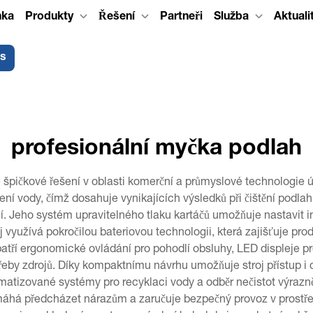
nka
Produkty
Řešení
Partneři
Služba
Aktuali
ás
profesionální myčka podlah
je špičkové řešení v oblasti komerční a průmyslové technologie 
ení vody, čímž dosahuje vynikajících výsledků při čištění podlah
í. Jeho systém upravitelného tlaku kartáčů umožňuje nastavit i
j využívá pokročilou bateriovou technologii, která zajišťuje pr
patří ergonomické ovládání pro pohodlí obsluhy, LED displeje p
třeby zdrojů. Díky kompaktnímu návrhu umožňuje stroj přístup i
atizované systémy pro recyklaci vody a odběr nečistot výrazně
omáhá předcházet nárazům a zaručuje bezpečný provoz v prostřed