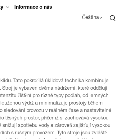
ty
Informace o nás
Čeština
úklidu. Tato pokročilá úklidová technika kombinuje
. Stroj je vybaven dvěma nádržemi, které oddělují
ntenzitu čištění pro různé typy podlah, od jemných
odlouženou výdrž a minimalizuje prostojy během
ro sledování provozu v reálném čase a nastavitelné
 do těsných prostor, přičemž si zachovává vysokou
 snižují spotřebu vody a zároveň zajišťují vysokou
ích s rušným provozem. Tyto stroje jsou zvláště