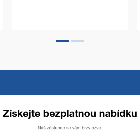
představuje zvláštní výzvy, které
vyžadují odolná a efektivní řešení. Stroj
pro čištění podlah ve velkém...
Získejte bezplatnou nabídku
Náš zástupce se vám brzy ozve.