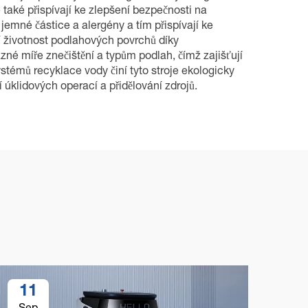
 také přispívají ke zlepšení bezpečnosti na
 jemné částice a alergény a tím přispívají ke
í životnost podlahových povrchů díky
ůzné míře znečištění a typům podlah, čímž zajišťují
stémů recyklace vody činí tyto stroje ekologicky
 úklidových operací a přidělování zdrojů.
11
1