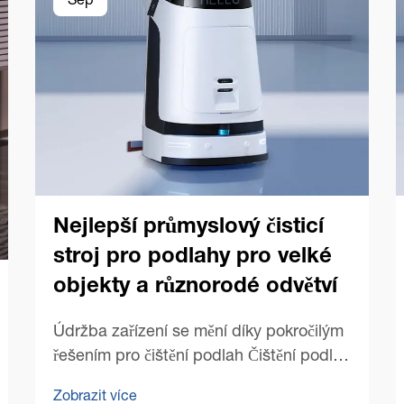
Sep
Nejlepší průmyslový čisticí
stroj pro podlahy pro velké
objekty a různorodé odvětví
Údržba zařízení se mění díky pokročilým
řešením pro čištění podlah Čištění podlah
v rozsáhlých komerčních prostorech
Zobrazit více