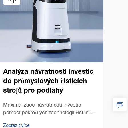
Sep
Se
Analýza návratnosti investic
do průmyslových čisticích
strojů pro podlahy
Pr
prů
Maximalizace návratnosti investic
pr
pomocí pokročilých technologií čištění
podlah V dnešní konkurenčním
Tran
Zobrazit více