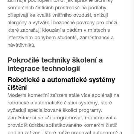
zahrnuje pochopení toho, jak správné techniky
komerčních čisticích prostředků na podlahy
přispívají ke kvalitě vnitřního ovzduší, snižují
alergény a vytvářejí bezpečné povrchy pro chůzi,
které zabraňují klouzání a pádům v místech s
intenzivním pohybem studentů, zaměstnanců a
návštěvníků.
Pokročilé techniky školení a
integrace technologií
Robotické a automatické systémy
čištění
Moderní komerční zařízení stále více spoléhají na
robotické a automatické čisticí systémy, které
vyžadují specializované školicí programy.
Zaměstnanci se učí programovat, monitorovat a
provádět údržbu sofistikovaného
komerční čistič
podlah
zařízení, které může pracovat autonomně a