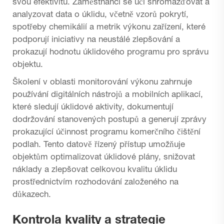
svou efektivitu. Zaměstnanci se učí shromažďovat a
analyzovat data o úklidu, včetně vzorů pokrytí,
spotřeby chemikálií a metrik výkonu zařízení, které
podporují iniciativy na neustálé zlepšování a
prokazují hodnotu úklidového programu pro správu
objektu.
Školení v oblasti monitorování výkonu zahrnuje
používání digitálních nástrojů a mobilních aplikací,
které sledují úklidové aktivity, dokumentují
dodržování stanovených postupů a generují zprávy
prokazující účinnost programu komerčního čištění
podlah. Tento datově řízený přístup umožňuje
objektům optimalizovat úklidové plány, snižovat
náklady a zlepšovat celkovou kvalitu úklidu
prostřednictvím rozhodování založeného na
důkazech.
Kontrola kvality a strategie