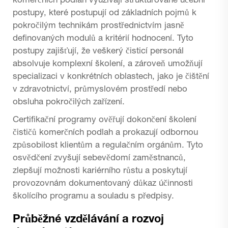
komerčních podlah využívají strukturované učební
postupy, které postupují od základních pojmů k
pokročilým technikám prostřednictvím jasně
definovaných modulů a kritérií hodnocení. Tyto
postupy zajišťují, že veškerý čisticí personál
absolvuje komplexní školení, a zároveň umožňují
specializaci v konkrétních oblastech, jako je čištění
v zdravotnictví, průmyslovém prostředí nebo
obsluha pokročilých zařízení.
Certifikační programy ověřují dokončení školení
čističů komerčních podlah a prokazují odbornou
způsobilost klientům a regulačním orgánům. Tyto
osvědčení zvyšují sebevědomí zaměstnanců,
zlepšují možnosti kariérního růstu a poskytují
provozovnám dokumentovaný důkaz účinnosti
školícího programu a souladu s předpisy.
Průběžné vzdělávání a rozvoj