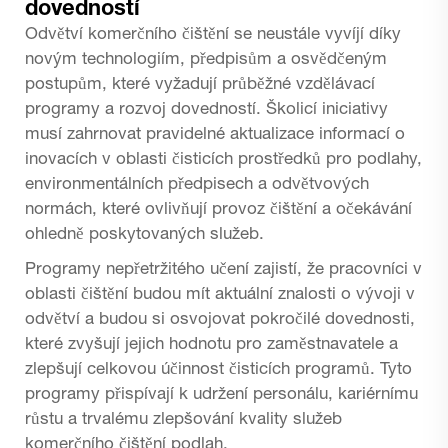
dovedností
Odvětví komerčního čištění se neustále vyvíjí díky
novým technologiím, předpisům a osvědčeným
postupům, které vyžadují průběžné vzdělávací
programy a rozvoj dovedností. Školicí iniciativy
musí zahrnovat pravidelné aktualizace informací o
inovacích v oblasti čisticích prostředků pro podlahy,
environmentálních předpisech a odvětvových
normách, které ovlivňují provoz čištění a očekávání
ohledně poskytovaných služeb.
Programy nepřetržitého učení zajistí, že pracovníci v
oblasti čištění budou mít aktuální znalosti o vývoji v
odvětví a budou si osvojovat pokročilé dovednosti,
které zvyšují jejich hodnotu pro zaměstnavatele a
zlepšují celkovou účinnost čisticích programů. Tyto
programy přispívají k udržení personálu, kariérnímu
růstu a trvalému zlepšování kvality služeb
komerčního čištění podlah.