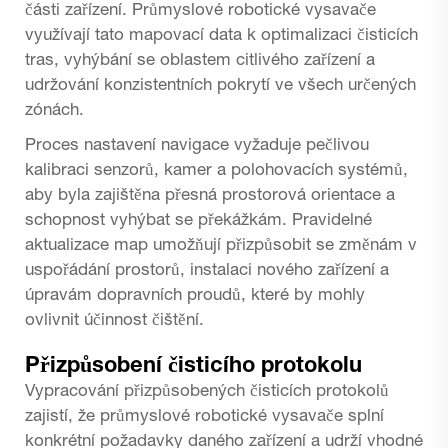
části zařízení. Průmyslové robotické vysavače
využívají tato mapovací data k optimalizaci čisticích
tras, vyhýbání se oblastem citlivého zařízení a
udržování konzistentních pokrytí ve všech určených
zónách.
Proces nastavení navigace vyžaduje pečlivou
kalibraci senzorů, kamer a polohovacích systémů,
aby byla zajištěna přesná prostorová orientace a
schopnost vyhýbat se překážkám. Pravidelné
aktualizace map umožňují přizpůsobit se změnám v
uspořádání prostorů, instalaci nového zařízení a
úpravám dopravních proudů, které by mohly
ovlivnit účinnost čištění.
Přizpůsobení čisticího protokolu
Vypracování přizpůsobených čisticích protokolů
zajistí, že průmyslové robotické vysavače splní
konkrétní požadavky daného zařízení a udrží vhodné