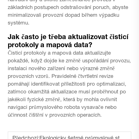
náhradní díly a školte zaměstnance provozu v
základních postupech odstraňování poruch, abyste
minimalizovali provozní dopad během výpadku
systému.
Jak často je třeba aktualizovat čisticí
protokoly a mapová data?
Čisticí protokoly a mapová data aktualizujte
pokaždé, když dojde ke změně uspořádání provozu,
instalaci nového zařízení nebo výrazné změně
provozních vzorů. Pravidelné čtvrtletní revize
pomáhají identifikovat příležitosti pro optimalizaci,
zatímco okamžitá aktualizace musí proběhnout po
jakékoli fyzické změně, která by mohla ovlivnit
navigaci průmyslového robota vysavače nebo
účinnost čištění v provozních operacích.
Předchozí:
Ekologicky šetrné průmyslové stroje na čištění podlah