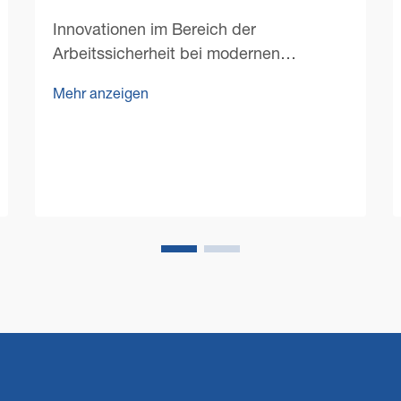
Innovationen im Bereich der
Arbeitssicherheit bei modernen
Bodenreinigungsgeräten. Die
Mehr anzeigen
Weiterentwicklung der kommerziellen
Bodenreinigungsmaschinen hat eine
beispiellose Effizienz in der
Gebäudeinstandhaltung ermöglicht.
Vielleicht noch wichtiger ist jedoch, dass
sie eine Ära der verbesserten
Arbeitssicherheit eingeleitet haben...