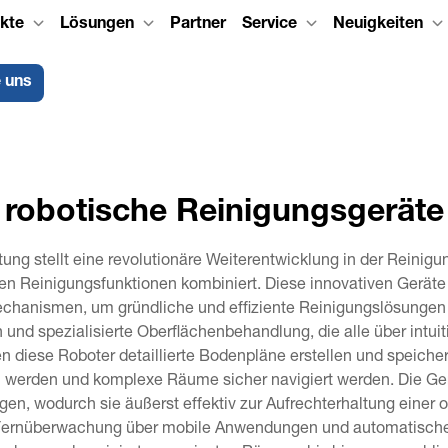
kte
Lösungen
Partner
Service
Neuigkeiten
e uns
robotische Reinigungsgeräte
ung stellt eine revolutionäre Weiterentwicklung in der Reinig
n Reinigungsfunktionen kombiniert. Diese innovativen Geräte n
hanismen, um gründliche und effiziente Reinigungslösungen zu
d spezialisierte Oberflächenbehandlung, die alle über intuiti
n diese Roboter detaillierte Bodenpläne erstellen und speiche
 werden und komplexe Räume sicher navigiert werden. Die Gerä
ngen, wodurch sie äußerst effektiv zur Aufrechterhaltung einer 
 Fernüberwachung über mobile Anwendungen und automatisches