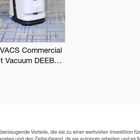
VACS Commercial
t Vacuum DEEBOT
PRO K1 VAC
erzeugende Vorteile, die sie zu einer wertvollen Investition 
tskosten und den Zeitaufwand, da sie autonom arbeiten und es