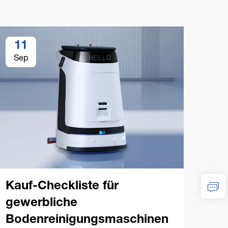
11
1
Sep
Se
Kauf-Checkliste für
gewerbliche
Bodenreinigungsmaschinen
Tip