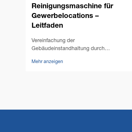
Reinigungsmaschine für
Gewerbelocations –
Leitfaden
Vereinfachung der
Gebäudeinstandhaltung durch
nachhaltige Reinigungslösungen. In den
Mehr anzeigen
letzten Jahren hat sich das Bild der
gewerblichen Reinigungsbranche
dramatisch verändert, wobei
Nachhaltigkeit immer mehr in den
Mittelpunkt rückt. Moderne Gewerbe-
Bodenreinigungsmaschinen...