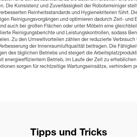
n. Die Konsistenz und Zuverlässigkeit der Roboterreiniger stel
rbesserten Reinheitsstandards und Hygienekriterien führt. Di
sigen Reinigungsvorgängen und optimieren dadurch Zeit- und E
und auch bei großen Flächen oder unter Möbeln eine gleichblei
illierte Reinigungsberichte und Leistungskontrollen, sodass B
len. Zu den Umweltvorteilen zählen der reduzierte Verbrauch
rbesserung der Innenraumluftqualität beitragen. Die Fähigkeit
n des täglichen Betriebs und steigert die Arbeitsplatzprodukti
it energieeffizientem Betrieb, im Laufe der Zeit zu erheblich
onen sorgen für rechtzeitige Wartungseinsätze, verhindern po
Tipps und Tricks