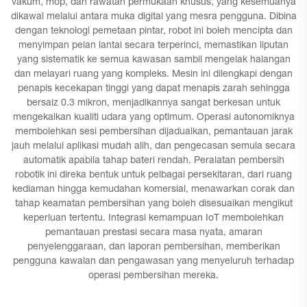
vakum, mop, dan rawatan permukaan khusus, yang kesemuanya
dikawal melalui antara muka digital yang mesra pengguna. Dibina
dengan teknologi pemetaan pintar, robot ini boleh mencipta dan
menyimpan pelan lantai secara terperinci, memastikan liputan
yang sistematik ke semua kawasan sambil mengelak halangan
dan melayari ruang yang kompleks. Mesin ini dilengkapi dengan
penapis kecekapan tinggi yang dapat menapis zarah sehingga
bersaiz 0.3 mikron, menjadikannya sangat berkesan untuk
mengekalkan kualiti udara yang optimum. Operasi autonomiknya
membolehkan sesi pembersihan dijadualkan, pemantauan jarak
jauh melalui aplikasi mudah alih, dan pengecasan semula secara
automatik apabila tahap bateri rendah. Peralatan pembersih
robotik ini direka bentuk untuk pelbagai persekitaran, dari ruang
kediaman hingga kemudahan komersial, menawarkan corak dan
tahap keamatan pembersihan yang boleh disesuaikan mengikut
keperluan tertentu. Integrasi kemampuan IoT membolehkan
pemantauan prestasi secara masa nyata, amaran
penyelenggaraan, dan laporan pembersihan, memberikan
pengguna kawalan dan pengawasan yang menyeluruh terhadap
operasi pembersihan mereka.