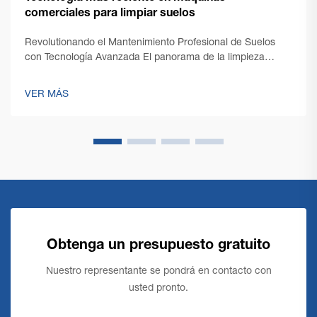
comerciales para limpiar suelos
Revolutionando el Mantenimiento Profesional de Suelos
con Tecnología Avanzada El panorama de la limpieza
profesional ha experimentado una transformación notable
con la aparición de tecnología de vanguardia en máquinas
VER MÁS
comerciales de limpieza de suelos. A medida que
evolucionan las necesidades de los responsables de
instalaciones...
Obtenga un presupuesto gratuito
Nuestro representante se pondrá en contacto con
usted pronto.