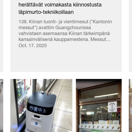
herättävät voimakasta kiinnostusta
läpimurto-tekniikoillaan
138. Kiinan tuonti- ja vientimesut ("Kantonin
messut") avattiin Guangzhounissa
vahvistaen asemaansa Kiinan tärkeimpänä
kansainvälisenä kauppamestena. Messut
kohdistavat maailmanlaajuista huomiota
Oct. 17. 2025
maan valmistukseen ja teknologiseen
innovaatioon, kun...