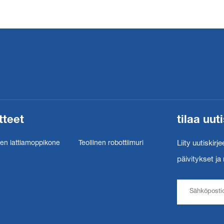
tarpeista, sisälsivät tänä vuonna erityisen...
tteet
tilaa uu
nen lattiamoppikone
Teollinen robottiimuri
Liity uutiski
päivitykset j