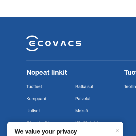
tehtaissa ja muissa kaupallisissa tiloissa.
Vaikka epoksilattiat ovat erittäin kestäviä,
niiden säilyttämiseksi alkuperäisessä
kunnossa ja käyttöikänä pitkäksi ajaksi
tarvitaan säännöllistä ammattimais...
Nopeat linkit
Tuo
Tuotteet
Ratkaisut
Teolli
Kumppani
Palvelut
Uutiset
Meistä
Ota yhteyttä
Käyttöehdot
We value your privacy
Yksityisyyskäytäntö
Bajie-robotti