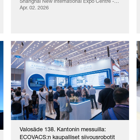
Shanghai New International Expo Centre -
messukeskuksessa. Tämä on yksi
Apr. 02. 2026
vaikutusvaltaisimmista ammattimaisista
siivousmessuista ...
Valosäde 138. Kantonin messuilla:
ECOVACS:n kaupalliset siivousrobotit