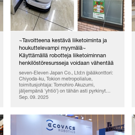
~Tavoitteena kestävä liiketoiminta ja
houkuttelevampi myymälä~
Käyttämällä robotteja liiketoiminnan
henkilöstöresursseja voidaan vähentää
seven-Eleven Japan Co., Ltd:n (pääkonttori:
Chiyoda-ku, Tokion metropolialue,
toimitusjohtaja: Tomohiro Akuzumi,
jäljempänä 'yhtiö') on tähän asti pyrkinyt
ottamaan käyttöön henkilöstövähennyksiä ja
Sep. 09. 2025
työn määrää vähentäviä laitteita, jotta se
voisi sopeutua myymäläitä ympäröivän
ympäristön muutoksiin ja edistää kestävää
myymälätoimintaa. Ottaen huomioon viime
aikoina robotti- ja muun teknologian
kehittymisen, yhtiö aikoo tehdä testejä