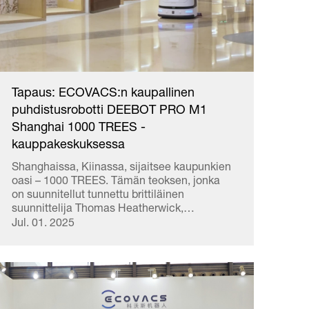
Tapaus: ECOVACS:n kaupallinen
puhdistusrobotti DEEBOT PRO M1
Shanghai 1000 TREES -
kauppakeskuksessa
Shanghaissa, Kiinassa, sijaitsee kaupunkien
oasi – 1000 TREES. Tämän teoksen, jonka
on suunnitellut tunnettu brittiläinen
suunnittelija Thomas Heatherwick,
inspiroivat Huangshanin maastonmuodot, ja
Jul. 01. 2025
siitä on tullut tunnettu nimellä 'Shanghaissa
roikkuvat Babylonin puutarhat' ja
ensimmäinen...