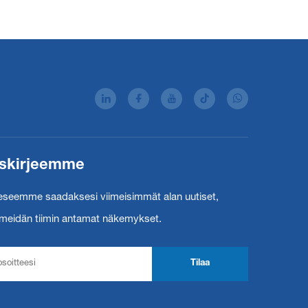
maineeseen. Jäl...
tiskirjeemme
rjeeseemme saadaksesi viimeisimmät alan uutiset,
a meidän tiimin antamat näkemykset.
Tilaa