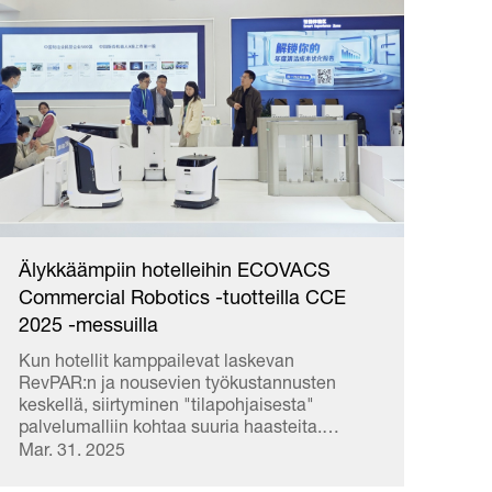
Älykkäämpiin hotelleihin ECOVACS
Commercial Robotics -tuotteilla CCE
2025 -messuilla
Kun hotellit kamppailevat laskevan
RevPAR:n ja nousevien työkustannusten
keskellä, siirtyminen "tilapohjaisesta"
palvelumalliin kohtaa suuria haasteita.
Siivous – tärkeä kosketuspiste asiakkaan
Mar. 31. 2025
kanssa – vaikuttaa suoraan kokemukseen ja