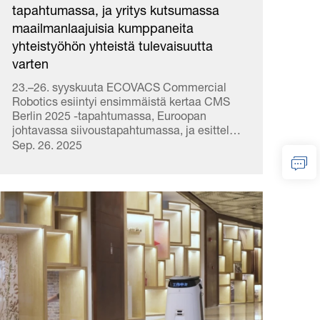
tapahtumassa, ja yritys kutsumassa
maailmanlaajuisia kumppaneita
yhteistyöhön yhteistä tulevaisuutta
varten
23.–26. syyskuuta ECOVACS Commercial
Robotics esiintyi ensimmäistä kertaa CMS
Berlin 2025 -tapahtumassa, Euroopan
johtavassa siivoustapahtumassa, ja esitteli
vahvaa innovaatiotoimintaaan ja globaaleja
Sep. 26. 2025
palvelukykyjään kansainväliselle
ammattikentälle. 27 Y...