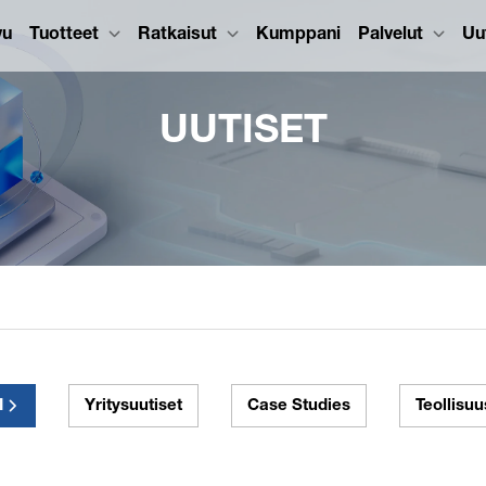
vu
Tuotteet
Ratkaisut
Kumppani
Palvelut
Uu
UUTISET
I
Yritysuutiset
Case Studies
Teollisuu