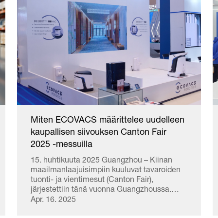
'henkilöstövähennykseen tarkoitettujen
robottien' ja 'avataaripalvelujärjestelmien'
käytöstä niissä liiketoiminnan osa-alueissa,
joissa tehtävät voidaan suorittaa robottien
tai muun automaation avulla ilman ihmisten
apua, vuoteen 2025 syksyyn mennessä.
Miten ECOVACS määrittelee uudelleen
kaupallisen siivouksen Canton Fair
2025 -messuilla
15. huhtikuuta 2025 Guangzhou – Kiinan
maailmanlaajuisimpiin kuuluvat tavaroiden
tuonti- ja vientimesut (Canton Fair),
järjestettiin tänä vuonna Guangzhoussa.
Vuoden 2025 messut, jotka ovat mittari
Apr. 16. 2025
teollisuuden suuntauksista ja markkinoiden