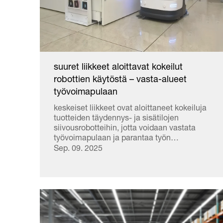
suuret liikkeet aloittavat kokeilut
robottien käytöstä – vasta-alueet
työvoimapulaan
keskeiset liikkeet ovat aloittaneet kokeiluja
tuotteiden täydennys- ja sisätilojen
siivousrobotteihin, jotta voidaan vastata
työvoimapulaan ja parantaa työn
tehokkuutta. Seven-Eleven Japanin
Sep. 09. 2025
myymälässä Tokion Arakawan
kaupunginosassa erikoistunut robotti on
sijoitettu juomien ja alkoholitavaroiden
hyllyjen taakse. Se koostuu kiskoista,
pystytukista ja kourista, jotka tarttuvat
tuotteisiin. Teoäly (AI) valitsee
myyntitilanteen mukaan tärkeimmät