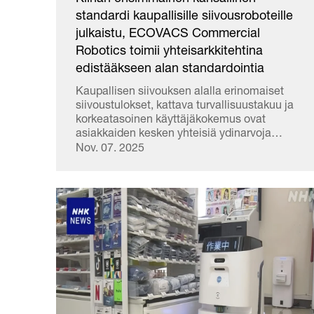
standardi kaupallisille siivousroboteille
julkaistu, ECOVACS Commercial
Robotics toimii yhteisarkkitehtina
edistääkseen alan standardointia
Kaupallisen siivouksen alalla erinomaiset
siivoustulokset, kattava turvallisuustakuu ja
korkeatasoinen käyttäjäkokemus ovat
asiakkaiden kesken yhteisiä ydinarvoja
ympäri maailman. Alan standardoinnin ja
Nov. 07. 2025
korkealaatuisen kehityksen edistämiseksi
EC...