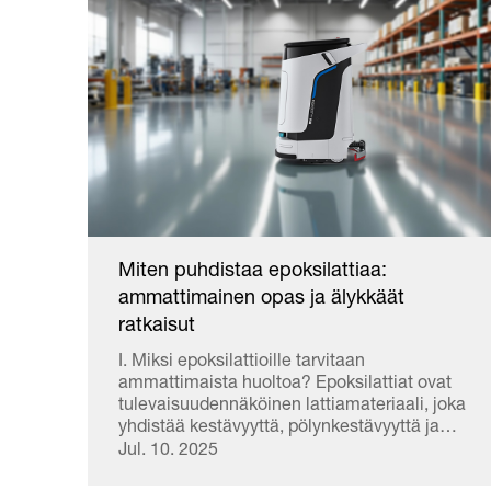
täydennettävät tuotteet varastohyllyistä ja
järjestää ne hyllyihin. Tämä prosessi vei
ihmisen kohdalla noin 10 tuntia viikossa...
Miten puhdistaa epoksilattiaa:
ammattimainen opas ja älykkäät
ratkaisut
I. Miksi epoksilattioille tarvitaan
ammattimaista huoltoa? Epoksilattiat ovat
tulevaisuudennäköinen lattiamateriaali, joka
yhdistää kestävyyttä, pölynkestävyyttä ja
esteettisyyttä, ja sitä käytetään yleisesti
Jul. 10. 2025
toimistorakennuksissa, sairaaloissa,