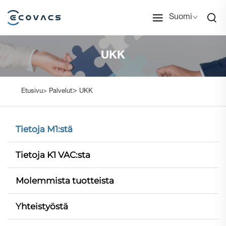
Suomi
UKK
>
Etusivu>
Palvelut
UKK
Tietoja M1:stä
Tietoja K1 VAC:sta
Molemmista tuotteista
Yhteistyöstä