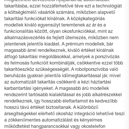
megfizethető bevezetést nyújtanak az automatizált
takarításba, ezzel hozzáférhetővé téve ezt a technológiát
a költségkímélő vásárlók számára, miközben alapvető
takarítási funkciókat kínálnak. A középkategóriás
modellek kiváló egyensúlyt teremtenek az ár és a
funkcionalitás között, olyan okosfunkciókkal, mint az
alkalmazásvezérlés és fejlett ütemezés, miközben nem
jelentenek jelentős kiadást. A prémium modellek, bár
magasabb árrel rendelkeznek, kiváló értéket kínálnak
átfogó takarítási megoldásokkal, amelyek a porszívózás
és felmosás funkcióit kombinálják, csökkentve ezzel több
takarítóeszköz szükségességét. A robotporszívóba való
beruházás gyakran jelentős időmegtakarítással jár, mivel
az automatizált takarítás csökkenti a kézi háztartási
karbantartási igényeket. A magasabb árú modellek
rendszerint tartósabb kialakítással és jobb alkatrészekkel
rendelkeznek, így hosszabb élettartamot és kedvezőbb
hosszú távú értéket biztosítanak. A különböző
ársegítségekkel elérhető okosház integráció lehetővé teszi
a zökkenőmentes automatizálást és kényelmes
működtetést hangparancsokkal vagy okostelefon