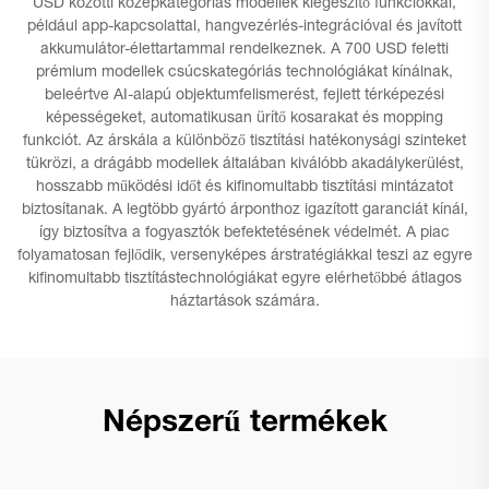
USD közötti középkategóriás modellek kiegészítő funkciókkal,
például app-kapcsolattal, hangvezérlés-integrációval és javított
akkumulátor-élettartammal rendelkeznek. A 700 USD feletti
prémium modellek csúcskategóriás technológiákat kínálnak,
beleértve AI-alapú objektumfelismerést, fejlett térképezési
képességeket, automatikusan ürítő kosarakat és mopping
funkciót. Az árskála a különböző tisztítási hatékonysági szinteket
tükrözi, a drágább modellek általában kiválóbb akadálykerülést,
hosszabb működési időt és kifinomultabb tisztítási mintázatot
biztosítanak. A legtöbb gyártó árponthoz igazított garanciát kínál,
így biztosítva a fogyasztók befektetésének védelmét. A piac
folyamatosan fejlődik, versenyképes árstratégiákkal teszi az egyre
kifinomultabb tisztítástechnológiákat egyre elérhetőbbé átlagos
háztartások számára.
Népszerű termékek