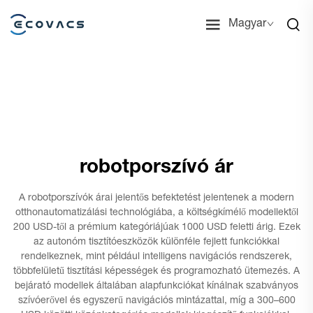
Magyar
robotporszívó ár
A robotporszívók árai jelentős befektetést jelentenek a modern
otthonautomatizálási technológiába, a költségkímélő modellektől
200 USD-től a prémium kategóriájúak 1000 USD feletti árig. Ezek
az autonóm tisztítóeszközök különféle fejlett funkciókkal
rendelkeznek, mint például intelligens navigációs rendszerek,
többfelületű tisztítási képességek és programozható ütemezés. A
bejárató modellek általában alapfunkciókat kínálnak szabványos
szívóerővel és egyszerű navigációs mintázattal, míg a 300–600