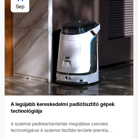
Sep
A legújabb kereskedelmi padlótisztító gépek
technológiája
A szakmai padlókarbantartás megújítása csendes
technológiával A szakmai tisztítás területe jelentős
átalakuláson ment keresztül az új generációs ipari