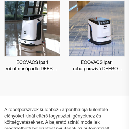
ECOVACS ipari
ECOVACS ipari
robotmosópadló DEEBOT
robotporszívó DEEBOT
PRO M1
PRO K1 VAC
A robotporszívók különböző árponthálója különféle
előnyöket kínál eltérő fogyasztói igényekhez és
költségvetésekhez. A bejárató szintű modellek