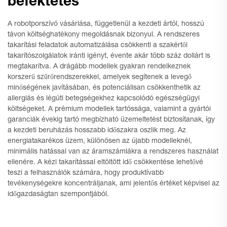
befektetés
A robotporszívó vásárlása, függetlenül a kezdeti ártól, hosszú
távon költséghatékony megoldásnak bizonyul. A rendszeres
takarítási feladatok automatizálása csökkenti a szakértői
takarítószolgálatok iránti igényt, évente akár több száz dollárt is
megtakarítva. A drágább modellek gyakran rendelkeznek
korszerű szűrőrendszerekkel, amelyek segítenek a levegő
minőségének javításában, és potenciálisan csökkenthetik az
allergiás és légúti betegségekhez kapcsolódó egészségügyi
költségeket. A prémium modellek tartóssága, valamint a gyártói
garanciák évekig tartó megbízható üzemeltetést biztosítanak, így
a kezdeti beruházás hosszabb időszakra oszlik meg. Az
energiatakarékos üzem, különösen az újabb modelleknél,
minimális hatással van az áramszámlákra a rendszeres használat
ellenére. A kézi takarítással eltöltött idő csökkentése lehetővé
teszi a felhasználók számára, hogy produktívabb
tevékenységekre koncentráljanak, ami jelentős értéket képvisel az
időgazdaságtan szempontjából.