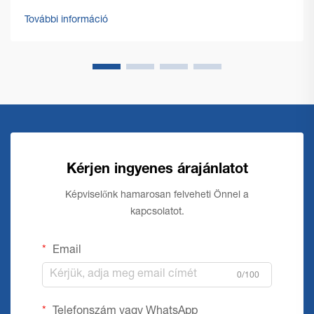
padlótisztító gépek megjelenésével. A létesítménykezelők
További információ
ma már nemcsak a tisztaság, hanem a hatékonyság és a
fenntarthatóság érdekében is ezekre a korszerű
megoldásokra támaszkodnak.
Kérjen ingyenes árajánlatot
Képviselőnk hamarosan felveheti Önnel a
kapcsolatot.
Email
0/100
Telefonszám vagy WhatsApp