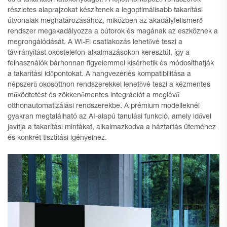
és a takarítási hatékonyságot. A fejlett térképező rendszerek
részletes alaprajzokat készítenek a legoptimálisabb takarítási
útvonalak meghatározásához, miközben az akadályfelismerő
rendszer megakadályozza a bútorok és magának az eszköznek a
megrongálódását. A Wi-Fi csatlakozás lehetővé teszi a
távirányítást okostelefon-alkalmazásokon keresztül, így a
felhasználók bárhonnan figyelemmel kísérhetik és módosíthatják
a takarítási időpontokat. A hangvezérlés kompatibilitása a
népszerű okosotthon rendszerekkel lehetővé teszi a kézmentes
működtetést és zökkenőmentes integrációt a meglévő
otthonautomatizálási rendszerekbe. A prémium modelleknél
gyakran megtalálható az AI-alapú tanulási funkció, amely idővel
javítja a takarítási mintákat, alkalmazkodva a háztartás üteméhez
és konkrét tisztítási igényeihez.