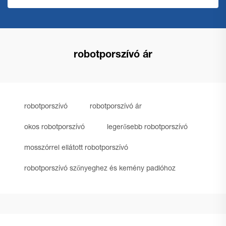
robotporszívó ár
robotporszívó
robotporszívó ár
okos robotporszívó
legerősebb robotporszívó
mosszórrel ellátott robotporszívó
robotporszívó szőnyeghez és kemény padlóhoz