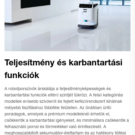
Teljesítmény és karbantartási
funkciók
A robotporszívók árskálája a teljesítményképességek és
karbantartási funkciók eltérő szintjét tükrözi. A felső kategóriás
modellek erősebb szívóerőt és fejlett kefézőrendszert kínálnak
mélyebb tisztításhoz többféle felületen. Az önállóan ürítő
poradagok, amelyek a prémium modelleknél érhetők el,
csökkentik a karbantartási igényeket, és minimálisra csökkentik a
felhasználó porral és törmelékkel való érintkezését. A
meghosszabbított akkumulátor-élettartam és az hatékony töltési