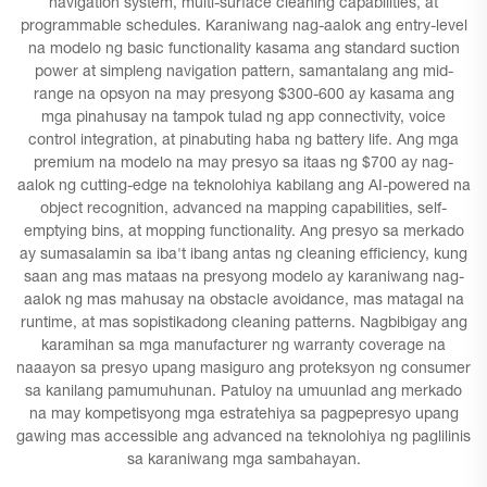
navigation system, multi-surface cleaning capabilities, at
programmable schedules. Karaniwang nag-aalok ang entry-level
na modelo ng basic functionality kasama ang standard suction
power at simpleng navigation pattern, samantalang ang mid-
range na opsyon na may presyong $300-600 ay kasama ang
mga pinahusay na tampok tulad ng app connectivity, voice
control integration, at pinabuting haba ng battery life. Ang mga
premium na modelo na may presyo sa itaas ng $700 ay nag-
aalok ng cutting-edge na teknolohiya kabilang ang AI-powered na
object recognition, advanced na mapping capabilities, self-
emptying bins, at mopping functionality. Ang presyo sa merkado
ay sumasalamin sa iba't ibang antas ng cleaning efficiency, kung
saan ang mas mataas na presyong modelo ay karaniwang nag-
aalok ng mas mahusay na obstacle avoidance, mas matagal na
runtime, at mas sopistikadong cleaning patterns. Nagbibigay ang
karamihan sa mga manufacturer ng warranty coverage na
naaayon sa presyo upang masiguro ang proteksyon ng consumer
sa kanilang pamumuhunan. Patuloy na umuunlad ang merkado
na may kompetisyong mga estratehiya sa pagpepresyo upang
gawing mas accessible ang advanced na teknolohiya ng paglilinis
sa karaniwang mga sambahayan.