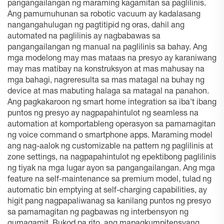
pangangailangan ng maraming kagamitan sa paglilinis.
Ang pamumuhunan sa robotic vacuum ay kadalasang
nangangahulugan ng pagtitipid ng oras, dahil ang
automated na paglilinis ay nagbabawas sa
pangangailangan ng manual na paglilinis sa bahay. Ang
mga modelong may mas mataas na presyo ay karaniwang
may mas matibay na konstruksyon at mas mahusay na
mga bahagi, nagreresulta sa mas matagal na buhay ng
device at mas mabuting halaga sa matagal na panahon.
Ang pagkakaroon ng smart home integration sa iba't ibang
puntos ng presyo ay nagpapahintulot ng seamless na
automation at komportableng operasyon sa pamamagitan
ng voice command o smartphone apps. Maraming model
ang nag-aalok ng customizable na pattern ng paglilinis at
zone settings, na nagpapahintulot ng epektibong paglilinis
ng tiyak na mga lugar ayon sa pangangailangan. Ang mga
feature na self-maintenance sa premium model, tulad ng
automatic bin emptying at self-charging capabilities, ay
higit pang nagpapaliwanag sa kanilang puntos ng presyo
sa pamamagitan ng pagbawas ng interbensyon ng