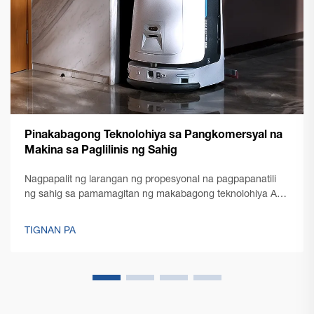
Pinakabagong Teknolohiya sa Pangkomersyal na
Makina sa Paglilinis ng Sahig
Nagpapalit ng larangan ng propesyonal na pagpapanatili
ng sahig sa pamamagitan ng makabagong teknolohiya Ang
larangan ng propesyonal na paglilinis ay sumailalim sa
kamangha-manghang pagbabago sa pagdating ng
TIGNAN PA
makabagong teknolohiya sa makina para sa paglilinis ng
sahig sa komersyo. Habang ang pamamahala ng
pasilidad...