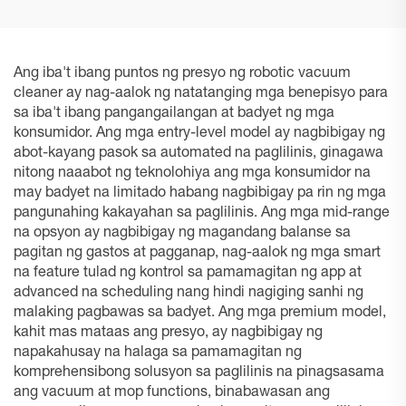
Ang iba't ibang puntos ng presyo ng robotic vacuum
cleaner ay nag-aalok ng natatanging mga benepisyo para
sa iba't ibang pangangailangan at badyet ng mga
konsumidor. Ang mga entry-level model ay nagbibigay ng
abot-kayang pasok sa automated na paglilinis, ginagawa
nitong naaabot ng teknolohiya ang mga konsumidor na
may badyet na limitado habang nagbibigay pa rin ng mga
pangunahing kakayahan sa paglilinis. Ang mga mid-range
na opsyon ay nagbibigay ng magandang balanse sa
pagitan ng gastos at pagganap, nag-aalok ng mga smart
na feature tulad ng kontrol sa pamamagitan ng app at
advanced na scheduling nang hindi nagiging sanhi ng
malaking pagbawas sa badyet. Ang mga premium model,
kahit mas mataas ang presyo, ay nagbibigay ng
napakahusay na halaga sa pamamagitan ng
komprehensibong solusyon sa paglilinis na pinagsasama
ang vacuum at mop functions, binabawasan ang