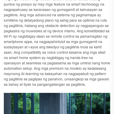
puntos ng presyo ay may mga feature na smart technology na
nagpapahusay sa karanasan ng gumagamit at kahusayan sa
paglilinis. Ang mga advanced na sistema ng pagmamapa ay
lumilikha ng detalyadong plano ng sahig para sa optimal na ruta
ng paglilinis, habang ang obstacle detection ay nagpapangulo sa
pagkasira ng muwebles at ng device mismo. Ang konektibidad sa
Wi-Fi ay nagbibigay-daan sa remote control sa pamamagitan ng
smartphone apps, na nagpapahintulot sa mga gumagamit na
subaybayan at i-ayos ang iskedyul ng paglilinis mula sa kahit
saan. Ang compatibility sa voice control kasama ang mga sikat
na smart home system ay nagbibigay ng hands-free na
operasyon at seamless na pagsasama sa mga umiiral nang home
automation setup. Ang mga premium na modelo ay kadalasang
mayroong AI-learning na kakayahan na nagpapabuti ng pattern
ng paglilinis sa paglipas ng panahon, umaangkop sa mga gawain
sa bahay at tiyak na pangangailangan sa paglilinis.