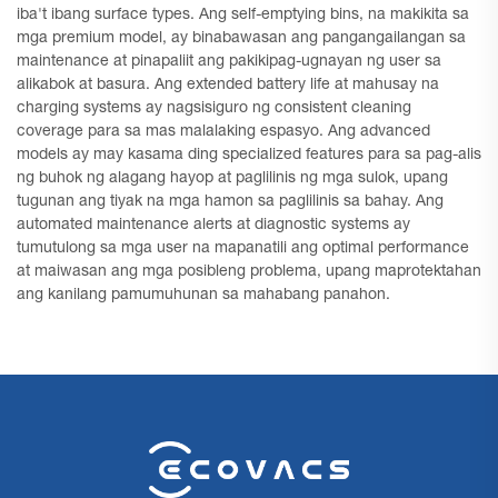
iba't ibang surface types. Ang self-emptying bins, na makikita sa
mga premium model, ay binabawasan ang pangangailangan sa
maintenance at pinapaliit ang pakikipag-ugnayan ng user sa
alikabok at basura. Ang extended battery life at mahusay na
charging systems ay nagsisiguro ng consistent cleaning
coverage para sa mas malalaking espasyo. Ang advanced
models ay may kasama ding specialized features para sa pag-alis
ng buhok ng alagang hayop at paglilinis ng mga sulok, upang
tugunan ang tiyak na mga hamon sa paglilinis sa bahay. Ang
automated maintenance alerts at diagnostic systems ay
tumutulong sa mga user na mapanatili ang optimal performance
at maiwasan ang mga posibleng problema, upang maprotektahan
ang kanilang pamumuhunan sa mahabang panahon.