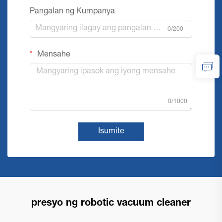
Pangalan ng Kumpanya
0/200
Mensahe
0/1000
Isumite
presyo ng robotic vacuum cleaner