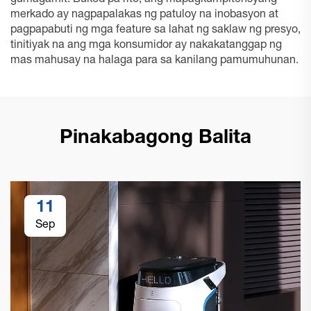
gumagamit. Bukod pa rito, ang mapagkumpitensyang
merkado ay nagpapalakas ng patuloy na inobasyon at
pagpapabuti ng mga feature sa lahat ng saklaw ng presyo,
tinitiyak na ang mga konsumidor ay nakakatanggap ng
mas mahusay na halaga para sa kanilang pamumuhunan.
Pinakabagong Balita
11
Sep