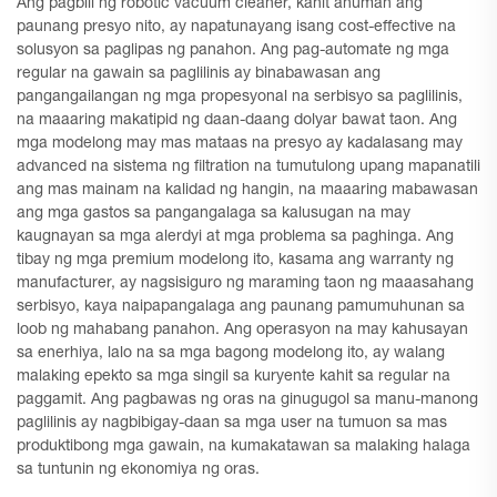
Ang pagbili ng robotic vacuum cleaner, kahit anuman ang
paunang presyo nito, ay napatunayang isang cost-effective na
solusyon sa paglipas ng panahon. Ang pag-automate ng mga
regular na gawain sa paglilinis ay binabawasan ang
pangangailangan ng mga propesyonal na serbisyo sa paglilinis,
na maaaring makatipid ng daan-daang dolyar bawat taon. Ang
mga modelong may mas mataas na presyo ay kadalasang may
advanced na sistema ng filtration na tumutulong upang mapanatili
ang mas mainam na kalidad ng hangin, na maaaring mabawasan
ang mga gastos sa pangangalaga sa kalusugan na may
kaugnayan sa mga alerdyi at mga problema sa paghinga. Ang
tibay ng mga premium modelong ito, kasama ang warranty ng
manufacturer, ay nagsisiguro ng maraming taon ng maaasahang
serbisyo, kaya naipapangalaga ang paunang pamumuhunan sa
loob ng mahabang panahon. Ang operasyon na may kahusayan
sa enerhiya, lalo na sa mga bagong modelong ito, ay walang
malaking epekto sa mga singil sa kuryente kahit sa regular na
paggamit. Ang pagbawas ng oras na ginugugol sa manu-manong
paglilinis ay nagbibigay-daan sa mga user na tumuon sa mas
produktibong mga gawain, na kumakatawan sa malaking halaga
sa tuntunin ng ekonomiya ng oras.