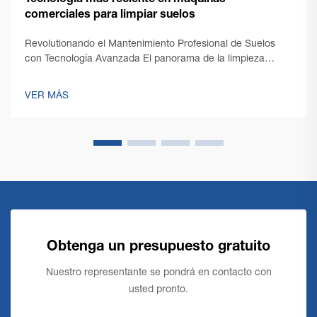
Tecnología más reciente en máquinas
comerciales para limpiar suelos
Revolutionando el Mantenimiento Profesional de Suelos
con Tecnología Avanzada El panorama de la limpieza
profesional ha experimentado una transformación notable
con la aparición de tecnología de vanguardia en máquinas
VER MÁS
comerciales de limpieza de suelos. A medida que
evolucionan las necesidades de los responsables de
instalaciones...
Obtenga un presupuesto gratuito
Nuestro representante se pondrá en contacto con
usted pronto.