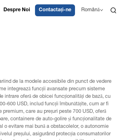
Despre Noi
Contactați-ne
Română
 variind de la modele accesibile din punct de vedere
ome integrează funcții avansate precum sisteme
 intrare oferă de obicei funcționalități de bază, cu
00-600 USD, includ funcții îmbunătățite, cum ar fi
ele premium, care au prețuri peste 700 USD, oferă
pare, containere de auto-golire și funcționalitate de
ral o evitare mai bună a obstacolelor, o autonomie
nivelul prețului, asigurând protecția consumatorilor