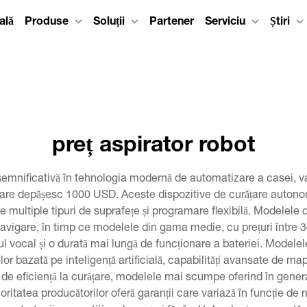
ală
Produse
Soluții
Partener
Serviciu
Știri
preț aspirator robot
ție semnificativă în tehnologia modernă de automatizare a casei,
care depășesc 1000 USD. Aceste dispozitive de curățare auton
 multiple tipuri de suprafețe și programare flexibilă. Modelele de
navigare, în timp ce modelele din gama medie, cu prețuri între 3
olul vocal și o durată mai lungă de funcționare a bateriei. Model
or bazată pe inteligență artificială, capabilități avansate de ma
ite de eficiență la curățare, modelele mai scumpe oferind în gene
oritatea producătorilor oferă garanții care variază în funcție de 