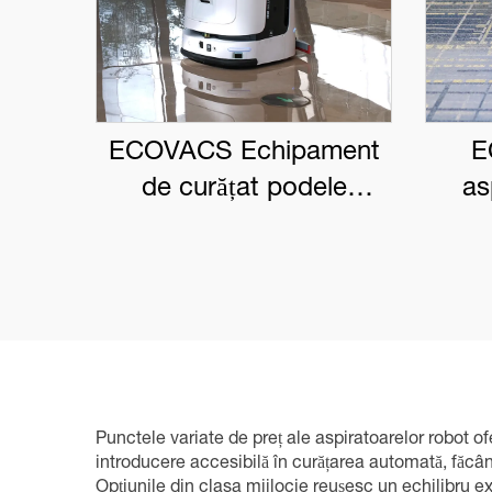
ECOVACS Echipament
E
de curățat podele
as
robotizat pentru uz
come
comercial DEEBOT PRO
M1
Punctele variate de preț ale aspiratoarelor robot of
introducere accesibilă în curățarea automată, făcân
Opțiunile din clasa mijlocie reușesc un echilibru exc