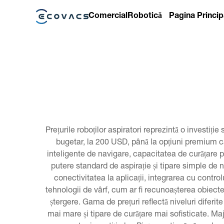
Comercial
Robotică
Pagina Princip
Prețurile roboților aspiratori reprezintă o investi
bugetar, la 200 USD, până la opțiuni premium 
inteligente de navigare, capacitatea de curățare pe
putere standard de aspirație și tipare simple de 
conectivitatea la aplicații, integrarea cu contr
tehnologii de vârf, cum ar fi recunoașterea obiectel
ștergere. Gama de prețuri reflectă niveluri difer
mai mare și tipare de curățare mai sofisticate. Maj