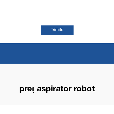
Trimite
preț aspirator robot