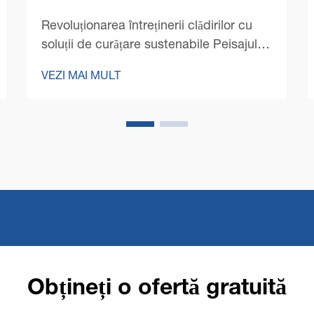
Revoluționarea întreținerii clădirilor cu
soluții de curățare sustenabile Peisajul
curățării comerciale a suferit o
VEZI MAI MULT
transformare dramatică în ultimii ani,
sustenabilitatea devenind prioritară.
Mașinile moderne de curățare a
podelelor comerciale...
Obțineți o ofertă gratuită