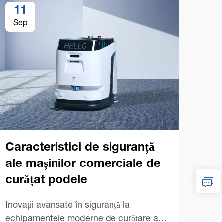
11
1
Sep
Se
Caracteristici de siguranță
ale mașinilor comerciale de
curățat podele
Sfa
pri
Inovații avansate în siguranță la
de 
echipamentele moderne de curățare a