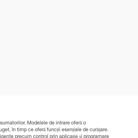
nsumatorilor. Modelele de intrare oferă o
et, în timp ce oferă funcții esențiale de curățare.
teligente precum control prin aplicație și programare