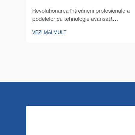
Revolutionarea întreținerii profesionale a
podelelor cu tehnologie avansată
Peisajul curățăriei profesionale a suferit o
VEZI MAI MULT
transformare remarcabilă cu apariția
tehnologiei de ultimă generație pentru
mașini comerciale de curățat podele. Pe
măsură ce managementul spațiilor...