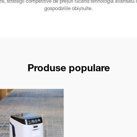
eze, strategii competitive de prețuri făcând tehnologia avansată
gospodăriile obișnuite.
Produse populare