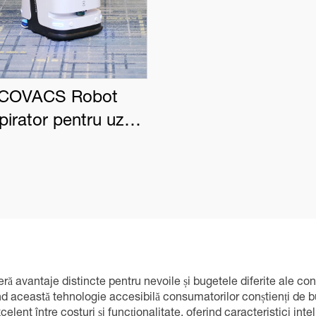
COVACS Robot
pirator pentru uz
rcial DEEBOT PRO
K1 VAC
eră avantaje distincte pentru nevoile și bugetele diferite ale co
d această tehnologie accesibilă consumatorilor conștienți de bug
elent între costuri și funcționalitate, oferind caracteristici in