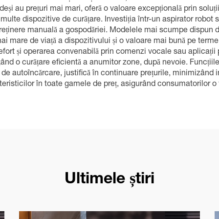
deși au prețuri mai mari, oferă o valoare excepțională prin solu
 multe dispozitive de curățare. Investiția într-un aspirator rob
reținere manuală a gospodăriei. Modelele mai scumpe dispun de 
mare de viață a dispozitivului și o valoare mai bună pe termen 
ră efort și operarea convenabilă prin comenzi vocale sau aplica
ițând o curățare eficientă a anumitor zone, după nevoie. Funcți
 de autoîncărcare, justifică în continuare prețurile, minimizând in
eristicilor în toate gamele de preț, asigurând consumatorilor o v
Ultimele știri