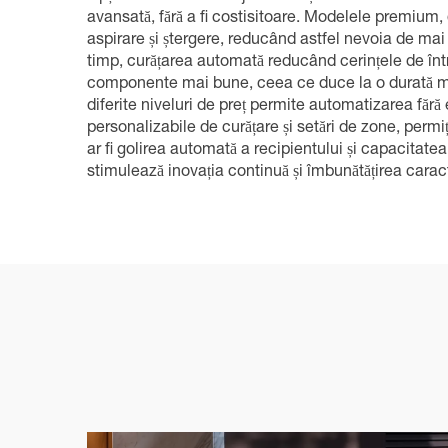
avansată, fără a fi costisitoare. Modelele premium, 
aspirare și ștergere, reducând astfel nevoia de mai
timp, curățarea automată reducând cerințele de înt
componente mai bune, ceea ce duce la o durată mai 
diferite niveluri de preț permite automatizarea fă
personalizabile de curățare și setări de zone, perm
ar fi golirea automată a recipientului și capacitatea
stimulează inovația continuă și îmbunătățirea caract