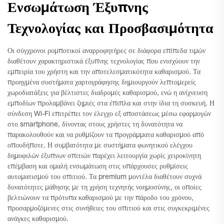
Ενσωμάτωση Έξυπνης
Τεχνολογίας και Προσβασιμότητα
Οι σύγχρονοι ρομποτικοί αναρροφητήρες σε διάφορα επίπεδα τιμών
διαθέτουν χαρακτηριστικά έξυπνης τεχνολογίας που ενισχύουν την
εμπειρία του χρήστη και την αποτελεσματικότητα καθαρισμού. Τα
προηγμένα συστήματα χαρτογράφησης δημιουργούν λεπτομερείς
χωροδιατάξεις για βέλτιστες διαδρομές καθαρισμού, ενώ η ανίχνευση
εμποδίων προλαμβάνει ζημιές στα έπιπλα και στην ίδια τη συσκευή. Η
σύνδεση Wi-Fi επιτρέπει τον έλεγχο εξ αποστάσεως μέσω εφαρμογών
στο smartphone, δίνοντας στους χρήστες τη δυνατότητα να
παρακολουθούν και να ρυθμίζουν τα προγράμματα καθαρισμού από
οπουδήποτε. Η συμβατότητα με συστήματα φωνητικού ελέγχου
δημοφιλών έξυπνων σπιτιών παρέχει λειτουργία χωρίς χειροκίνητη
επέμβαση και ομαλή ενσωμάτωση στις υπάρχουσες ρυθμίσεις
αυτοματισμού του σπιτιού. Τα premium μοντέλα διαθέτουν συχνά
δυνατότητες μάθησης με τη χρήση τεχνητής νοημοσύνης, οι οποίες
βελτιώνουν τα πρότυπα καθαρισμού με την πάροδο του χρόνου,
προσαρμοζόμενες στις συνήθειες του σπιτιού και στις συγκεκριμένες
ανάγκες καθαρισμού.