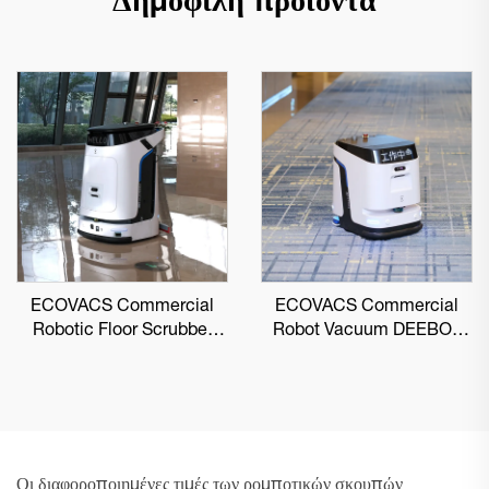
Δημοφιλή προϊόντα
ECOVACS Commercial
ECOVACS Commercial
Robotic Floor Scrubber
Robot Vacuum DEEBOT
DEEBOT PRO M1
PRO K1 VAC
Οι διαφοροποιημένες τιμές των ρομποτικών σκουπών