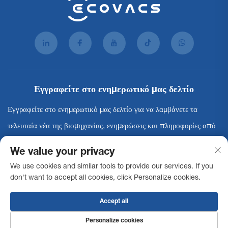
Εγγραφείτε στο ενημερωτικό μας δελτίο
Εγγραφείτε στο ενημερωτικό μας δελτίο για να λαμβάνετε τα
τελευταία νέα της βιομηχανίας, ενημερώσεις και πληροφορίες από
την ομάδα μας.
We value your privacy
We use cookies and similar tools to provide our services. If you
Εγγραφή
don't want to accept all cookies, click Personalize cookies.
Accept all
Πνευματικά δικαιώματα © 2025 Ecovacs Commercial Robotics Co., Ltd. Με την
επιφύλαξη παντός δικαιώματος -
Πολιτική απορρήτου
Δήλωση
Personalize cookies
Προσβασιμότητας
Όροι Χρήσης