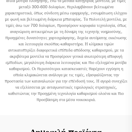
απλά μοτίβα πλοήγησης, ενώ τα μεσαία κατηγορίας μοντέλα, με τιμές
μεταξύ 300-600 δολαρίων, περιλαμβάνουν βελτιωμένα
χαρακτηριστικά, όπως σύνδεση μέσω εφαρμογής, ενσωμάτωση ελέγχου
με φωνή και βελτιωμένη διάρκεια μπαταρίας. Τα πολυτελή μοντέλα, με
τιμές άνω των 700 δολαρίων, προσφέρουν κορυφαία τεχνολογία, όπως
αναγνώριση αντικειμένων με τη δύναμη της τεχνητής νοημοσύνης,
προηγμένες δυνατότητες χαρτογράφησης, δοχεία αυτόματης εκκένωσης
και λειτουργία σκούπας-καθαριστήρα. Η κλίμακα τιμών
αντικατοπτρίζει διαφορετικά επίπεδα απόδοσης καθαρισμού, με τα
ακριβότερα μοντέλα να προσφέρουν γενικά ανωτερότερη αποφυγή
εμποδίων, μεγαλύτερη διάρκεια λειτουργίας και πιο εξελιγμένα μοτίβα
καθαρισμού. Οι περισσότεροι κατασκευαστές παρέχουν εγγύηση η
οποία κλιμακώνεται ανάλογα με τις τιμές, εξασφαλίζοντας την
προστασία των καταναλωτών για την επένδυσή τους. Η αγορά συνεχίζει
να εξελίσσεται με ανταγωνιστικές τιμολογικές στρατηγικές,
καθιστώντας την προηγμένη τεχνολογία καθαρισμού ολοένα και πιο
προσβάσιμη στα μέσα νοικοκυριά.