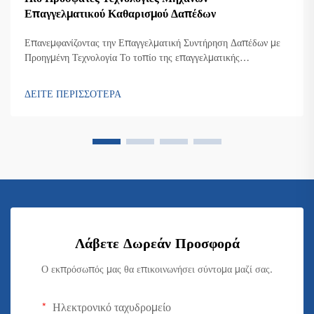
Πιο Πρόσφατες Τεχνολογίες Μηχανών
Επαγγελματικού Καθαρισμού Δαπέδων
Επανεμφανίζοντας την Επαγγελματική Συντήρηση Δαπέδων με
Προηγμένη Τεχνολογία Το τοπίο της επαγγελματικής
καθαριότητας έχει υποστεί μια εξαιρετική μεταμόρφωση με την
εμφάνιση της εξελιγμένης τεχνολογίας επαγγελματικών
ΔΕΙΤΕ ΠΕΡΙΣΣΟΤΕΡΑ
μηχανημάτων καθαρισμού δαπέδων. Καθώς οι διαχειριστές
εγκαταστάσεων...
Λάβετε Δωρεάν Προσφορά
Ο εκπρόσωπός μας θα επικοινωνήσει σύντομα μαζί σας.
Ηλεκτρονικό ταχυδρομείο