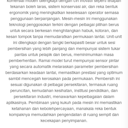
komersial moden dilengkapi dengan ciri inovatif seperti tetapan
tekanan boleh laras, sistem konservasi air, dan reka bentuk
ergonomik yang meningkatkan keselesaan operator semasa
penggunaan berpanjangan. Mesin-mesin ini menggunakan
teknologi penggosokan terkini dengan pelbagai pilihan berus
untuk secara berkesan menghilangkan habuk, kotoran, dan
kesan tompok tanpa memudaratkan permukaan lantai. Unit-unit
ini dilengkapi dengan tangki berkapasiti besar untuk sesi
pembersihan yang lebih panjang dan mempunyai sistem tukar
pantas untuk pelapik dan berus, meminimumkan masa
pemberhentian. Ramai model turut mempunyai sensor pintar
yang secara automatik melaraskan parameter pembersihan
berdasarkan keadaan lantai, memastikan prestasi yang optimum
sambil mencegah kerosakan pada permukaan. Pembersih ini
sesuai digunakan di pelbagai persekitaran, termasuk ruang
peruncitan, kemudahan kesihatan, institusi pendidikan, dan
persekitaran industri, menawarkan kepelbagaian dalam
aplikasinya. Pembinaan yang kukuh pada mesin ini memastikan
ketahanan dan kebolehpercayaan, manakala reka bentuk
kompaknya memudahkan pengendalian di ruang sempit dan
kecekapan penyimpanan.