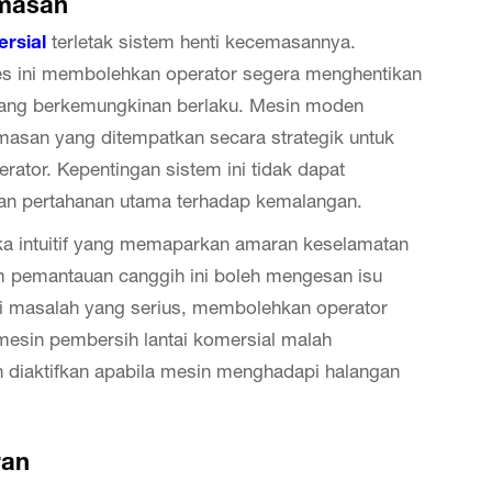
emasan
ersial
terletak sistem henti kecemasannya.
es ini membolehkan operator segera menghentikan
yang berkemungkinan berlaku. Mesin moden
masan yang ditempatkan secara strategik untuk
ator. Kepentingan sistem ini tidak dapat
isan pertahanan utama terhadap kemalangan.
muka intuitif yang memaparkan amaran keselamatan
m pemantauan canggih ini boleh mengesan isu
i masalah yang serius, membolehkan operator
esin pembersih lantai komersial malah
 diaktifkan apabila mesin menghadapi halangan
ran