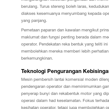
berulang. Turus stereng boleh laras, keduduk
diakses kesemuanya menyumbang kepada opera
yang panjang.
Pemetaan paparan dan kawalan mengikut prinsi
maklumat dan fungsi penting berada dalam med
operator. Pendekatan reka bentuk yang teliti in
membolehkan mereka memberi lebih perhatian 
berkemungkinan.
Teknologi Pengurangan Kebisinga
Mesin pembersih lantai komersial moden dileng
pendengaran operator dan meminimumkan gan
penyerap bunyi dan rekabentuk motor yang di
operasi dalam had keselamatan. Fokus terhadap
kesihatan operator, tetapi juga membolehkan 