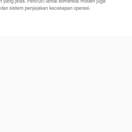
 yang jelas. Pencuci lantai komersial moden juga
, dan sistem penjejakan kecekapan operasi.