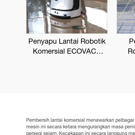
Penyapu Lantai Robotik
P
Komersial ECOVACS
Ro
DEEBOT PRO M1
EC
Pembersih lantai komersial menawarkan pelbagai 
mesin ini secara ketara mengurangkan masa pem
persegi sejam. Kecekapan ini secara langsung 