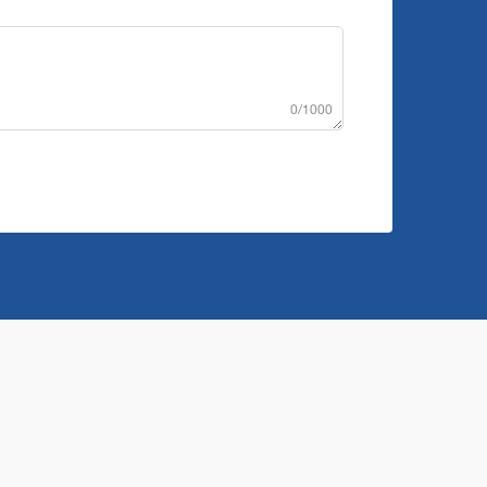
0/1000