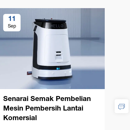
11
1
Sep
Se
Senarai Semak Pembelian
Mesin Pembersih Lantai
Komersial
Tip
Pe