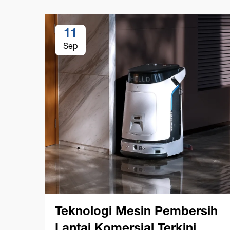
11
Sep
Teknologi Mesin Pembersih
Lantai Komersial Terkini