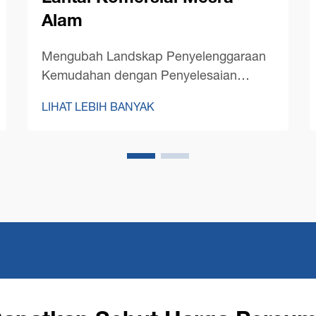
Alam
Mengubah Landskap Penyelenggaraan
Kemudahan dengan Penyelesaian
Pembersihan Mampan. Industri
LIHAT LEBIH BANYAK
pembersihan komersial telah mengalami
transformasi besar dalam beberapa
tahun kebelakangan ini, dengan
keberlanjutan menjadi fokus utama.
Mesin pembersih lantai komersial
moden...