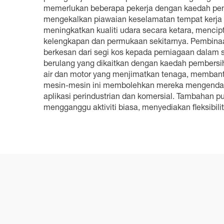
memerlukan beberapa pekerja dengan kaedah pemb
mengekalkan piawaian keselamatan tempat kerja
meningkatkan kualiti udara secara ketara, menci
kelengkapan dan permukaan sekitarnya. Pembina
berkesan dari segi kos kepada perniagaan dalam 
berulang yang dikaitkan dengan kaedah pembersi
air dan motor yang menjimatkan tenaga, memban
mesin-mesin ini membolehkan mereka mengendalika
aplikasi perindustrian dan komersial. Tambahan
mengganggu aktiviti biasa, menyediakan fleksibil