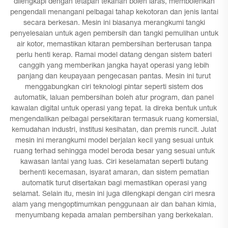
dilengkapi dengan tetapan tekanan boleh laras, membolehkan
pengendali menangani pelbagai tahap kekotoran dan jenis lantai
secara berkesan. Mesin ini biasanya merangkumi tangki
penyelesaian untuk agen pembersih dan tangki pemulihan untuk
air kotor, memastikan kitaran pembersihan berterusan tanpa
perlu henti kerap. Ramai model datang dengan sistem bateri
canggih yang memberikan jangka hayat operasi yang lebih
panjang dan keupayaan pengecasan pantas. Mesin ini turut
menggabungkan ciri teknologi pintar seperti sistem dos
automatik, laluan pembersihan boleh atur program, dan panel
kawalan digital untuk operasi yang tepat. Ia direka bentuk untuk
mengendalikan pelbagai persekitaran termasuk ruang komersial,
kemudahan industri, institusi kesihatan, dan premis runcit. Julat
mesin ini merangkumi model berjalan kecil yang sesuai untuk
ruang terhad sehingga model beroda besar yang sesuai untuk
kawasan lantai yang luas. Ciri keselamatan seperti butang
berhenti kecemasan, isyarat amaran, dan sistem pematian
automatik turut disertakan bagi memastikan operasi yang
selamat. Selain itu, mesin ini juga dilengkapi dengan ciri mesra
alam yang mengoptimumkan penggunaan air dan bahan kimia,
menyumbang kepada amalan pembersihan yang berkekalan.