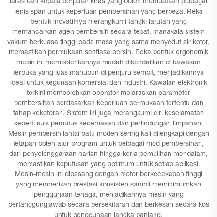
laras dan kepala berputar khas yang boleh memuatkan pelbagai
jenis span untuk keperluan pembersihan yang berbeza. Reka
bentuk inovatifnya merangkumi tangki larutan yang
memancarkan agen pembersih secara tepat, manakala sistem
vakum berkuasa tinggi pada masa yang sama menyedut air kotor,
memastikan permukaan sentiasa bersih. Reka bentuk ergonomik
mesin ini membolehkannya mudah dikendalikan di kawasan
terbuka yang luas mahupun di penjuru sempit, menjadikannya
ideal untuk kegunaan komersial dan industri. Kawalan elektronik
terkini membolehkan operator melaraskan parameter
pembersihan berdasarkan keperluan permukaan tertentu dan
tahap kekotoran. Sistem ini juga merangkumi ciri keselamatan
seperti suis pemutus kecemasan dan perlindungan limpahan.
Mesin pembersih lantai batu moden sering kali dilengkapi dengan
tetapan boleh atur program untuk pelbagai mod pembersihan,
dari penyelenggaraan harian hingga kerja pemulihan mendalam,
memastikan keputusan yang optimum untuk setiap aplikasi.
Mesin-mesin ini dipasang dengan motor berkecekapan tinggi
yang memberikan prestasi konsisten sambil meminimumkan
penggunaan tenaga, menjadikannya mesin yang
bertanggungjawab secara persekitaran dan berkesan secara kos
untuk penggunaan jangka panjang.