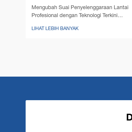
Mengubah Suai Penyelenggaraan Lantai
Profesional dengan Teknologi Terkini
Landskap pembersihan profesional telah
LIHAT LEBIH BANYAK
mengalami transformasi yang ketara
dengan kemunculan teknologi mesin
pembersih lantai komersial terkini.
Seperti pengurusan kemudahan...
D