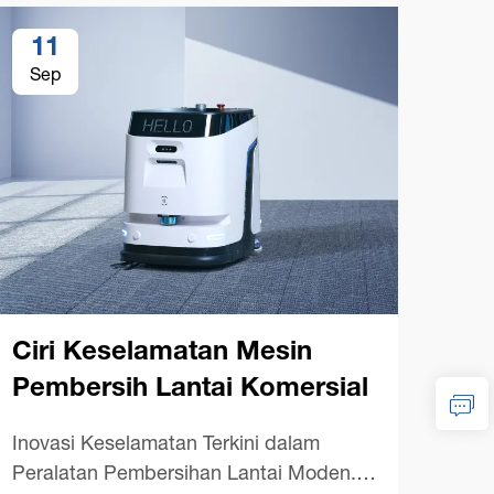
11
1
Sep
Se
Ciri Keselamatan Mesin
Pembersih Lantai Komersial
Ma
Inovasi Keselamatan Terkini dalam
Pe
Peralatan Pembersihan Lantai Moden.