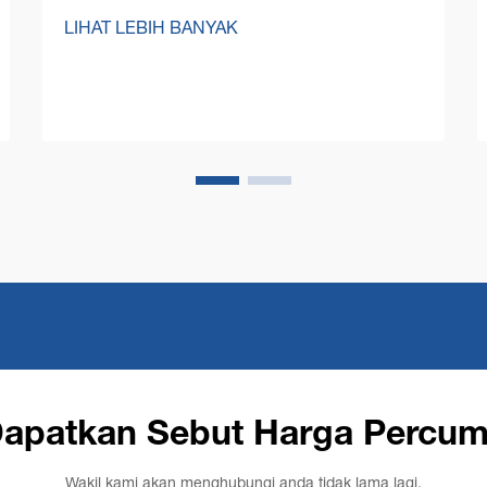
Terkini. Dalam persekitaran perniagaan
LIHAT LEBIH BANYAK
yang kompetitif pada hari ini, pengurus
kemudahan dan pemilik perniagaan
semakin memberi tumpuan kepada
pengoptimuman kos operasi sambil
mengekalkan tahap kebersihan yang
tinggi...
apatkan Sebut Harga Percu
Wakil kami akan menghubungi anda tidak lama lagi.