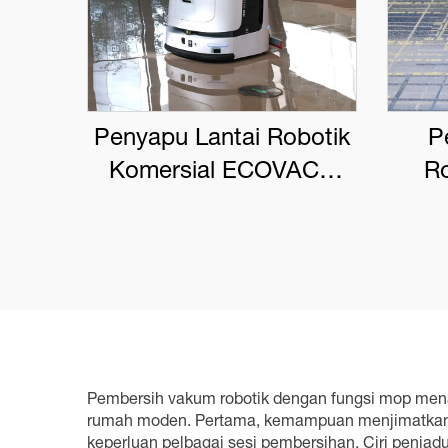
Penyapu Lantai Robotik
P
Komersial ECOVACS
Ro
DEEBOT PRO M1
EC
Pembersih vakum robotik dengan fungsi mop mena
rumah moden. Pertama, kemampuan menjimatkan m
keperluan pelbagai sesi pembersihan. Ciri penj