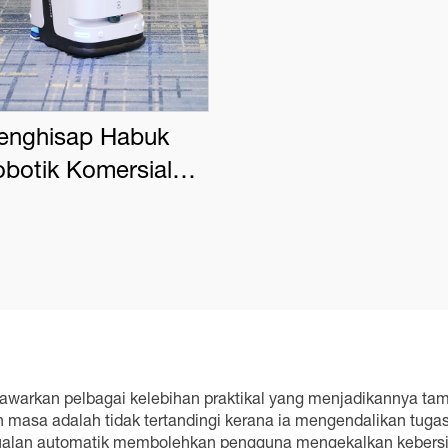
enghisap Habuk
botik Komersial
OVACS DEEBOT
PRO K1 VAC
warkan pelbagai kelebihan praktikal yang menjadikannya ta
asa adalah tidak tertandingi kerana ia mengendalikan tuga
adualan automatik membolehkan pengguna mengekalkan kebers