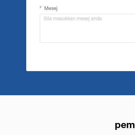
Mesej
pemb