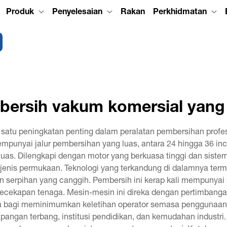
Produk
Penyelesaian
Rakan
Perkhidmatan
ersih vakum komersial yang
atu peningkatan penting dalam peralatan pembersihan profes
mempunyai jalur pembersihan yang luas, antara 24 hingga 36 i
as. Dilengkapi dengan motor yang berkuasa tinggi dan sistem 
ai jenis permukaan. Teknologi yang terkandung di dalamnya ter
 serpihan yang canggih. Pembersih ini kerap kali mempunyai 
 kecekapan tenaga. Mesin-mesin ini direka dengan pertimba
a bagi meminimumkan keletihan operator semasa penggunaan b
apangan terbang, institusi pendidikan, dan kemudahan industr