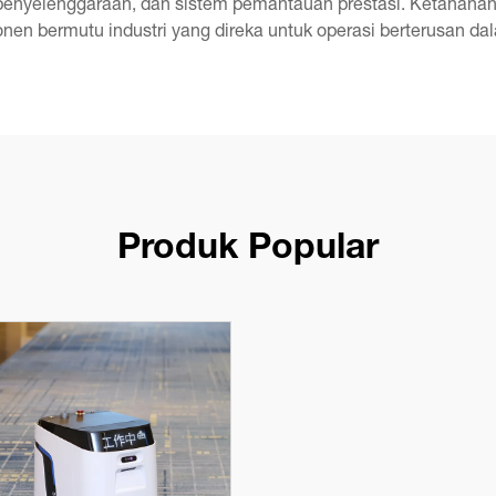
 penyelenggaraan, dan sistem pemantauan prestasi. Ketahanan
 bermutu industri yang direka untuk operasi berterusan da
Produk Popular