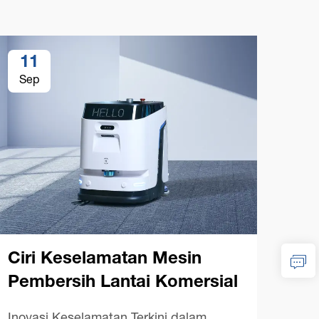
11
1
Sep
Se
Ciri Keselamatan Mesin
Pembersih Lantai Komersial
Ma
Inovasi Keselamatan Terkini dalam