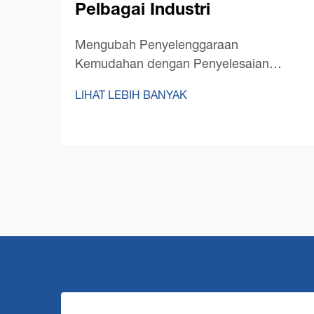
Pelbagai Industri
Mengubah Penyelenggaraan
Kemudahan dengan Penyelesaian
Pembersihan Lantai Terkini
LIHAT LEBIH BANYAK
Mengekalkan lantai yang bersih di ruang
komersial besar membentangkan
cabaran unik yang memerlukan
penyelesaian yang kukuh dan cekap.
Sebuah mesin pembersih lantai
komersial berada di...