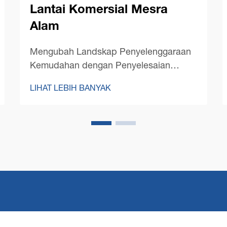
Lantai Komersial Mesra
Alam
Mengubah Landskap Penyelenggaraan
Kemudahan dengan Penyelesaian
Pembersihan Mampan. Industri
LIHAT LEBIH BANYAK
pembersihan komersial telah mengalami
transformasi besar dalam beberapa
tahun kebelakangan ini, dengan
keberlanjutan menjadi fokus utama.
Mesin pembersih lantai komersial
moden...