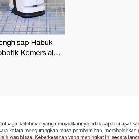
enghisap Habuk
botik Komersial
OVACS DEEBOT
PRO K1 VAC
elbagai kelebihan yang menjadikannya tidak dapat dipisahkan
ecara ketara mengurangkan masa pembersihan, membolehkan pe
rsih wap biasa. Keberkesanan yang meningkat ini secara lan