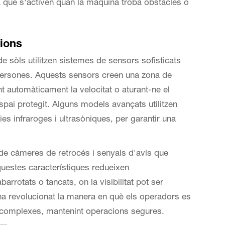
a que s'activen quan la màquina troba obstacles o
sions
sòls utilitzen sistemes de sensors sofisticats
 persones. Aquests sensors creen una zona de
nt automàticament la velocitat o aturant-ne el
pai protegit. Alguns models avançats utilitzen
ies infraroges i ultrasòniques, per garantir una
e càmeres de retrocés i senyals d'avís que
questes característiques redueixen
barrotats o tancats, on la visibilitat pot ser
 ha revolucionat la manera en què els operadors es
s complexes, mantenint operacions segures.