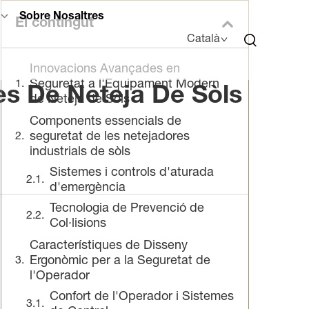
Sobre Nosaltres
El contingut
Català
Innovacions Avançades en
Seguretat a l'Equipament Modern
es De Neteja De Sòls
de Neteja de Sòls
Components essencials de
seguretat de les netejadores
industrials de sòls
Sistemes i controls d'aturada
d'emergència
Tecnologia de Prevenció de
Col·lisions
Característiques de Disseny
Ergonòmic per a la Seguretat de
l'Operador
Confort de l'Operador i Sistemes