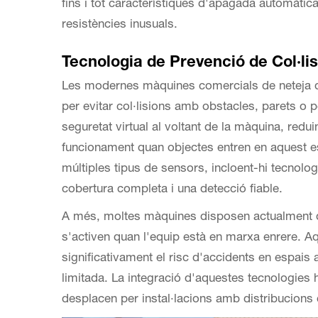
fins i tot característiques d'apagada automàtic
resistències inusuals.
Tecnologia de Prevenció de Col·li
Les modernes màquines comercials de neteja de 
per evitar col·lisions amb obstacles, parets o
seguretat virtual al voltant de la màquina, redui
funcionament quan objectes entren en aquest es
múltiples tipus de sensors, incloent-hi tecnolog
cobertura completa i una detecció fiable.
A més, moltes màquines disposen actualment d
s'activen quan l'equip està en marxa enrere. A
significativament el risc d'accidents en espais a
limitada. La integració d'aquestes tecnologies
desplacen per instal·lacions amb distribucion