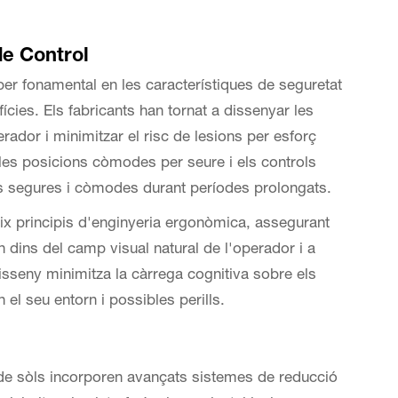
de Control
r fonamental en les característiques de seguretat
cies. Els fabricants han tornat a dissenyar les
perador i minimitzar el risc de lesions per esforç
 les posicions còmodes per seure i els controls
és segures i còmodes durant períodes prolongats.
eix principis d'enginyeria ergonòmica, assegurant
n dins del camp visual natural de l'operador i a
sseny minimitza la càrrega cognitiva sobre els
l seu entorn i possibles perills.
e sòls incorporen avançats sistemes de reducció