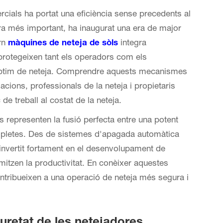
rcials
ha portat una eficiència sense precedents al
ra més important, ha inaugurat una era de major
ern
màquines de neteja de sòls
integra
 protegeixen tant els operadors com els
ptim de neteja. Comprendre aquests mecanismes
lacions, professionals de la neteja i propietaris
de treball al costat de la neteja.
 representen la fusió perfecta entre una potent
mpletes. Des de sistemes d'apagada automàtica
 invertit fortament en el desenvolupament de
mitzen la productivitat. En conèixer aquestes
tribueixen a una operació de neteja més segura i
retat de les netejadores