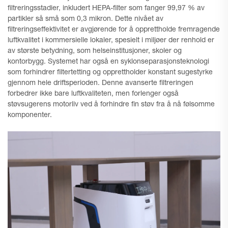
filtreringsstadier, inkludert HEPA-filter som fanger 99,97 % av
partikler så små som 0,3 mikron. Dette nivået av
filtreringseffektivitet er avgjørende for å opprettholde fremragende
luftkvalitet i kommersielle lokaler, spesielt i miljøer der renhold er
av største betydning, som helseinstitusjoner, skoler og
kontorbygg. Systemet har også en syklonseparasjonsteknologi
som forhindrer filtertetting og opprettholder konstant sugestyrke
gjennom hele driftsperioden. Denne avanserte filtreringen
forbedrer ikke bare luftkvaliteten, men forlenger også
støvsugerens motorliv ved å forhindre fin støv fra å nå følsomme
komponenter.