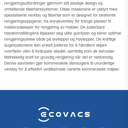
rengjøringsutfordringer gjennom sitt alsidige design og
omfattende tilbehørssystemer. Disse maskinene er utstyrt med
spesialiserte verktøy og tilbehør som er designet for bestemte
rengjøringsoppgaver, fra krevjeverktøy for trange plasser til
møbleredskaper for rengjøring av møbler. De justerbare
høydeinnstillingene tilpasser seg ulike gulvtyper og sikrer optimal
rengjøringsytelse både på lavtepper og høytepper. De kraftige
sugesystemene kan enkelt justeres for å håndtere skjøre
overflater uten å forårsake skader, samtidig som de beholder
tilstrekkelig kraft for grundig rengjøring når det er nødvendig.
Denne alsvheten gjør kommersielle støvsugere til uvurderlige
verktøy for å effektivt vedlikeholde varierte kommersielle miljøer.