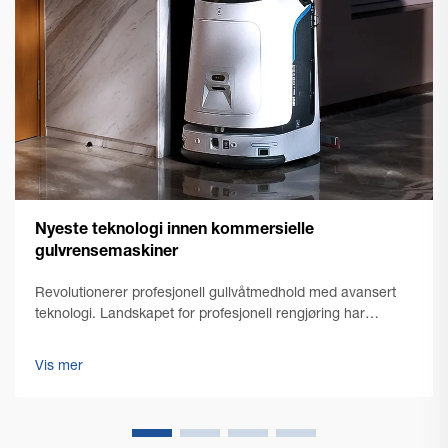
Nyeste teknologi innen kommersielle
gulvrensemaskiner
Revolutionerer profesjonell gullvåtmedhold med avansert
teknologi. Landskapet for profesjonell rengjøring har
gjennomgått en bemerkelsesverdig transformasjon med
fremveksten av nyeste generasjons teknologi for
Vis mer
kommersielle gulvrengjøringsmaskiner. Etter hvert som
bygningsadministrasjon...