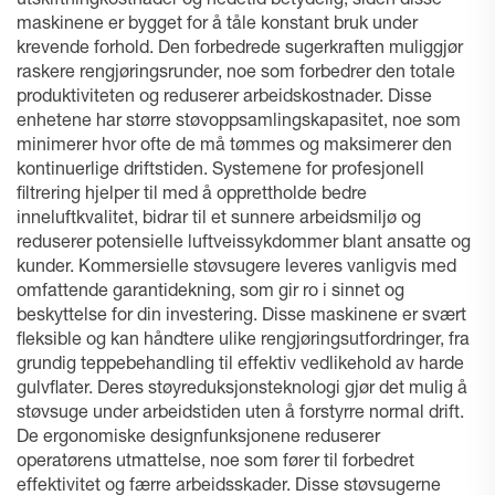
utskiftningkostnader og nedetid betydelig, siden disse
maskinene er bygget for å tåle konstant bruk under
krevende forhold. Den forbedrede sugerkraften muliggjør
raskere rengjøringsrunder, noe som forbedrer den totale
produktiviteten og reduserer arbeidskostnader. Disse
enhetene har større støvoppsamlingskapasitet, noe som
minimerer hvor ofte de må tømmes og maksimerer den
kontinuerlige driftstiden. Systemene for profesjonell
filtrering hjelper til med å opprettholde bedre
inneluftkvalitet, bidrar til et sunnere arbeidsmiljø og
reduserer potensielle luftveissykdommer blant ansatte og
kunder. Kommersielle støvsugere leveres vanligvis med
omfattende garantidekning, som gir ro i sinnet og
beskyttelse for din investering. Disse maskinene er svært
fleksible og kan håndtere ulike rengjøringsutfordringer, fra
grundig teppebehandling til effektiv vedlikehold av harde
gulvflater. Deres støyreduksjonsteknologi gjør det mulig å
støvsuge under arbeidstiden uten å forstyrre normal drift.
De ergonomiske designfunksjonene reduserer
operatørens utmattelse, noe som fører til forbedret
effektivitet og færre arbeidsskader. Disse støvsugerne