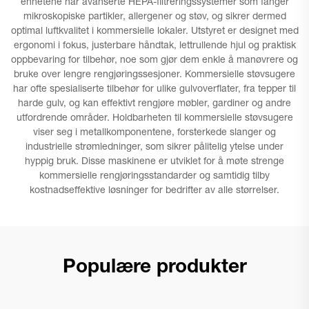
enhetene har avanserte HEPA-filtreringssystemer som fanger
mikroskopiske partikler, allergener og støv, og sikrer dermed
optimal luftkvalitet i kommersielle lokaler. Utstyret er designet med
ergonomi i fokus, justerbare håndtak, lettrullende hjul og praktisk
oppbevaring for tilbehør, noe som gjør dem enkle å manøvrere og
bruke over lengre rengjøringssesjoner. Kommersielle støvsugere
har ofte spesialiserte tilbehør for ulike gulvoverflater, fra tepper til
harde gulv, og kan effektivt rengjøre møbler, gardiner og andre
utfordrende områder. Holdbarheten til kommersielle støvsugere
viser seg i metallkomponentene, forsterkede slanger og
industrielle strømledninger, som sikrer pålitelig ytelse under
hyppig bruk. Disse maskinene er utviklet for å møte strenge
kommersielle rengjøringsstandarder og samtidig tilby
kostnadseffektive løsninger for bedrifter av alle størrelser.
Populære produkter