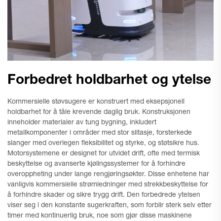
Forbedret holdbarhet og ytelse
Kommersielle støvsugere er konstruert med eksepsjonell
holdbarhet for å tåle krevende daglig bruk. Konstruksjonen
inneholder materialer av tung bygning, inkludert
metallkomponenter i områder med stor slitasje, forsterkede
slanger med overlegen fleksibilitet og styrke, og støtsikre hus.
Motorsystemene er designet for utvidet drift, ofte med termisk
beskyttelse og avanserte kjølingssystemer for å forhindre
overoppheting under lange rengjøringsøkter. Disse enhetene har
vanligvis kommersielle strømledninger med strekkbeskyttelse for
å forhindre skader og sikre trygg drift. Den forbedrede ytelsen
viser seg i den konstante sugerkraften, som forblir sterk selv etter
timer med kontinuerlig bruk, noe som gjør disse maskinene