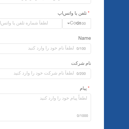
تلفن یا واتس‌اپ
Code
0/100
Name
0/100
نام شرکت
0/200
پیام
0/1000