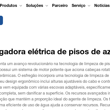
Produtos
Soluções
Parceiro
Serviço
Notícias
gadora elétrica de pisos de a
senta um avanço revolucionário na tecnologia de limpeza de
r possui um sistema de motor potente que aciona cabeças rotat
cerâmicas. O esfregão incorpora uma tecnologia de limpeza d
Seu design ergonômico inclui alturas ajustáveis do cabo e cont
a vem equipada com várias escovas adaptáveis, especificament
mpleta, sem danificar a superfície. Os recursos avançados in
lução que mantém a proporção ideal do agente de limpeza. Os
ma eficiente de uso de água ajuda a conservar recursos. Rec