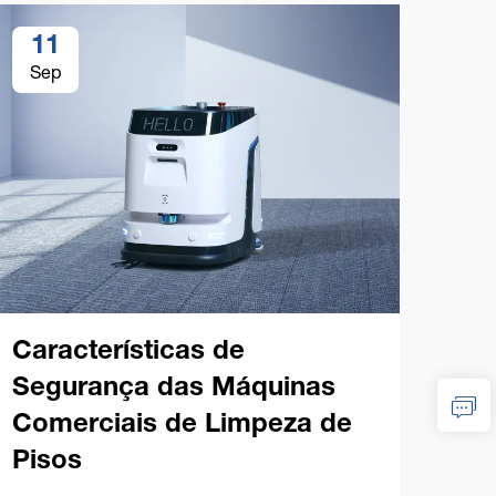
11
1
Sep
Se
Características de
Segurança das Máquinas
Comerciais de Limpeza de
Di
Pisos
Má