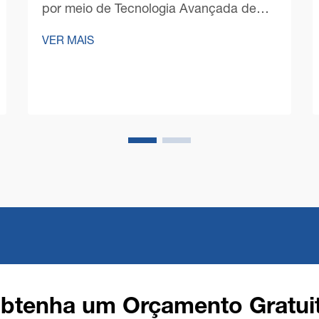
por meio de Tecnologia Avançada de
Limpeza de Pisos No ambiente
VER MAIS
empresarial competitivo de hoje,
gerentes de instalações e proprietários
de negócios estão cada vez mais
focados em otimizar seus custos
operacionais mantendo uma limpeza
impecáv...
btenha um Orçamento Gratui