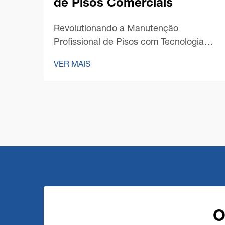
de Pisos Comerciais
Revolutionando a Manutenção
Profissional de Pisos com Tecnologia
Avançada A paisagem da limpeza
VER MAIS
profissional passou por uma
transformação notável com o surgimento
da tecnologia de ponta em máquinas
comerciais de limpeza de pisos. À
medida que a gestão de instala...
O