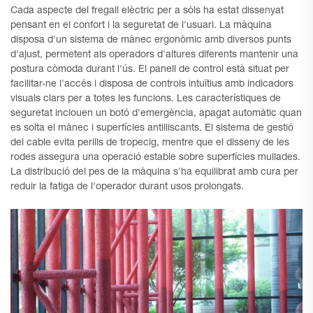
Cada aspecte del fregall elèctric per a sòls ha estat dissenyat
pensant en el confort i la seguretat de l'usuari. La màquina
disposa d'un sistema de mànec ergonòmic amb diversos punts
d'ajust, permetent als operadors d'altures diferents mantenir una
postura còmoda durant l'ús. El panell de control està situat per
facilitar-ne l'accés i disposa de controls intuïtius amb indicadors
visuals clars per a totes les funcions. Les característiques de
seguretat inclouen un botó d'emergència, apagat automàtic quan
es solta el mànec i superfícies antilliscants. El sistema de gestió
del cable evita perills de tropecig, mentre que el disseny de les
rodes assegura una operació estable sobre superfícies mullades.
La distribució del pes de la màquina s'ha equilibrat amb cura per
reduir la fatiga de l'operador durant usos prolongats.