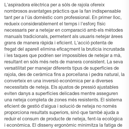
L'aspiradora elèctrica per a sòls de rajola ofereix
nombrosos avantatges pràctics que la fan indispensable
tant per a l'ús domèstic com professional. En primer lloc,
redueix considerablement el temps i l'esforç físic
necessaris per a netejar en comparació amb els mètodes
manuals tradicionals, permetent als usuaris netejar àrees
grans de manera ràpida i eficient. L'acció potenta de
fregat del aparell elimina eficaçment la brutícia incrustada
i les taques que podrien ser impossibles de netejar a mà,
resultant en sòls més nets de manera consistent. La seva
versatilitat per manejar diferents tipus de superfícies de
rajola, des de ceràmica fins a porcellana i pedra natural, la
converteix en una inversió econòmica per a diverses
necessitats de neteja. Els ajustos de pressió ajustables
eviten danys a superfícies delicades mentre asseguren
una neteja completa de zones més resistents. El sistema
eficient de gestió d'aigua i solució de neteja no només
proporciona resultats superiors, sinó que també ajuda a
reduir el consum de producte de neteja, fent-la ecològica
i econòmica. El disseny ergonòmic minimitza la fatiga de