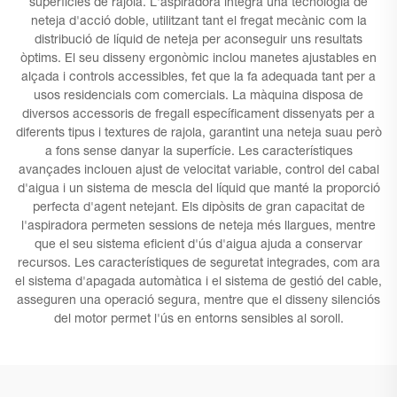
superfícies de rajola. L'aspiradora integra una tecnologia de
neteja d'acció doble, utilitzant tant el fregat mecànic com la
distribució de líquid de neteja per aconseguir uns resultats
òptims. El seu disseny ergonòmic inclou manetes ajustables en
alçada i controls accessibles, fet que la fa adequada tant per a
usos residencials com comercials. La màquina disposa de
diversos accessoris de fregall específicament dissenyats per a
diferents tipus i textures de rajola, garantint una neteja suau però
a fons sense danyar la superfície. Les característiques
avançades inclouen ajust de velocitat variable, control del cabal
d'aigua i un sistema de mescla del líquid que manté la proporció
perfecta d'agent netejant. Els dipòsits de gran capacitat de
l'aspiradora permeten sessions de neteja més llargues, mentre
que el seu sistema eficient d'ús d'aigua ajuda a conservar
recursos. Les característiques de seguretat integrades, com ara
el sistema d'apagada automàtica i el sistema de gestió del cable,
asseguren una operació segura, mentre que el disseny silenciós
del motor permet l'ús en entorns sensibles al soroll.