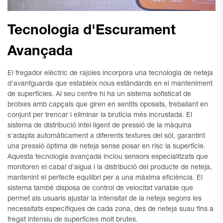
Tecnologia d'Escurament
Avançada
El fregador elèctric de rajoles incorpora una tecnologia de neteja
d'avantguarda que estableix nous estàndards en el manteniment
de superfícies. Al seu centre hi ha un sistema sofisticat de
brotxes amb capçals que giren en sentits oposats, treballant en
conjunt per trencar i eliminar la brutícia més incrustada. El
sistema de distribució intel·ligent de pressió de la màquina
s'adapta automàticament a diferents textures del sòl, garantint
una pressió òptima de neteja sense posar en risc la superfície.
Aquesta tecnologia avançada inclou sensors especialitzats que
monitoren el cabal d'aigua i la distribució del producte de neteja,
mantenint el perfecte equilibri per a una màxima eficiència. El
sistema també disposa de control de velocitat variable que
permet als usuaris ajustar la intensitat de la neteja segons les
necessitats específiques de cada zona, des de neteja suau fins a
fregat intensiu de superfícies molt brutes.