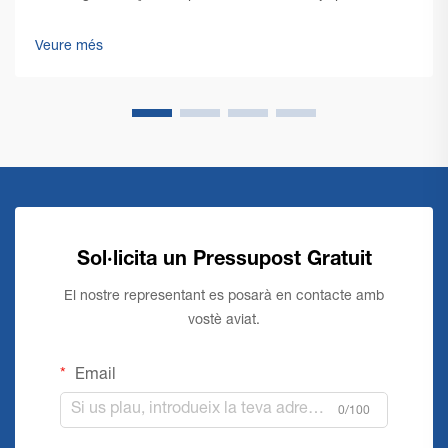
ha viscut una transformació notable amb l'emergència de
la tecnologia d'avantguarda en màquines comercials de
Veure més
neteja de sòls. Amb la gestió d'instal·lacions...
Sol·licita un Pressupost Gratuit
El nostre representant es posarà en contacte amb
vostè aviat.
Email
0/100